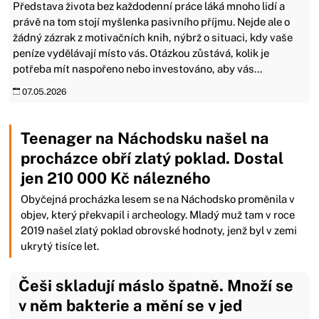
Představa života bez každodenní práce láká mnoho lidí a
právě na tom stojí myšlenka pasivního příjmu. Nejde ale o
žádný zázrak z motivačních knih, nýbrž o situaci, kdy vaše
peníze vydělávají místo vás. Otázkou zůstává, kolik je
potřeba mít naspořeno nebo investováno, aby vás...
07.05.2026
Teenager na Náchodsku našel na
procházce obří zlatý poklad. Dostal
jen 210 000 Kč nálezného
Obyčejná procházka lesem se na Náchodsko proměnila v
objev, který překvapil i archeology. Mladý muž tam v roce
2019 našel zlatý poklad obrovské hodnoty, jenž byl v zemi
ukrytý tisíce let.
Češi skladují máslo špatně. Množí se
v něm bakterie a mění se v jed