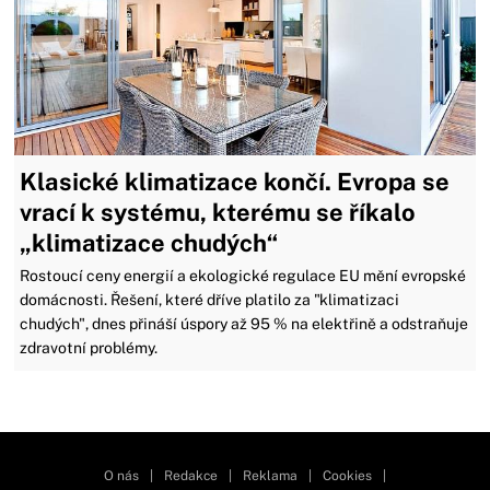
Klasické klimatizace končí. Evropa se
vrací k systému, kterému se říkalo
„klimatizace chudých“
Rostoucí ceny energií a ekologické regulace EU mění evropské
domácnosti. Řešení, které dříve platilo za "klimatizaci
chudých", dnes přináší úspory až 95 % na elektřině a odstraňuje
zdravotní problémy.
Zavřít reklamu
O nás
|
Redakce
|
Reklama
|
Cookies
|