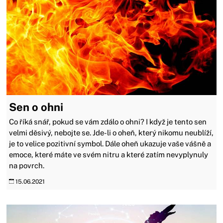
Sen o ohni
Co říká snář, pokud se vám zdálo o ohni? I když je tento sen
velmi děsivý, nebojte se. Jde-li o oheň, který nikomu neublíží,
je to velice pozitivní symbol. Dále oheň ukazuje vaše vášně a
emoce, které máte ve svém nitru a které zatím nevyplynuly
na povrch.
15.06.2021