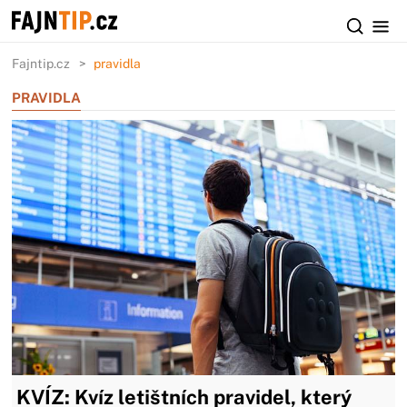
Fajntip.cz
pravidla
PRAVIDLA
KVÍZ: Kvíz letištních pravidel, který