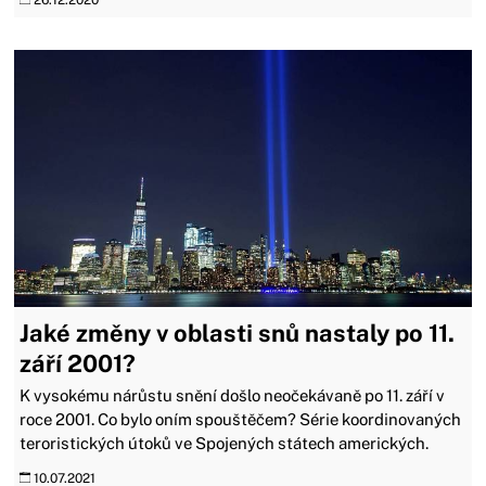
26.12.2020
Jaké změny v oblasti snů nastaly po 11.
září 2001?
K vysokému nárůstu snění došlo neočekávaně po 11. září v
roce 2001. Co bylo oním spouštěčem? Série koordinovaných
teroristických útoků ve Spojených státech amerických.
10.07.2021