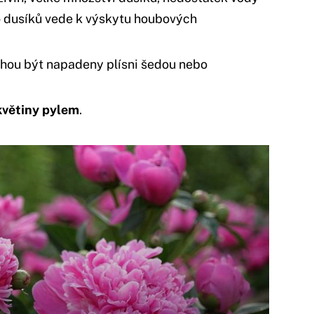
o dusíků vede k výskytu houbových
ohou být napadeny plísni šedou nebo
květiny pylem
.