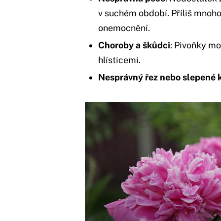
v suchém období. Příliš mnoh
onemocnění.
Choroby a škůdci
: Pivoňky m
hlísticemi.
Nesprávný řez nebo slepené 