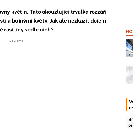
ny květin. Tato okouzlující trvalka rozzáří
tí a bujnými květy. Jak ale nezkazit dojem
é rostliny vedle nich?
NO
V
a
Sm
pr