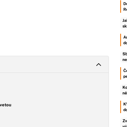
D
R
Ja
sk
An
d
Sb
ne
Č
p
Ko
ně
KV
kvetou
d
Zv
vý