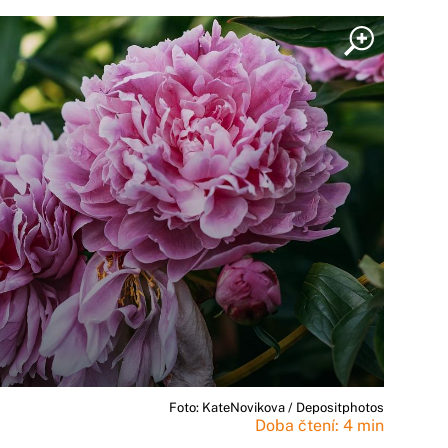
Foto: KateNovikova / Depositphotos
Doba čtení: 4 min