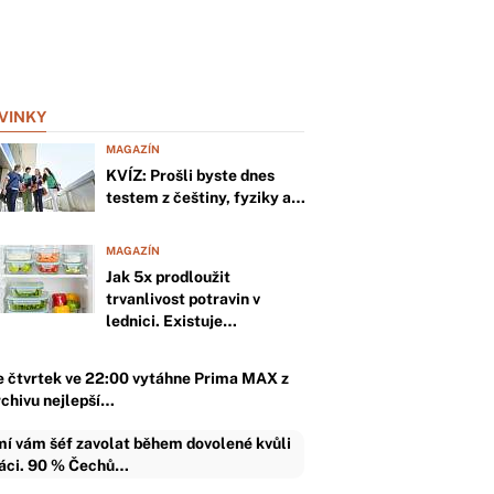
VINKY
MAGAZÍN
KVÍZ: Prošli byste dnes
testem z češtiny, fyziky a…
MAGAZÍN
Jak 5x prodloužit
trvanlivost potravin v
lednici. Existuje…
e čtvrtek ve 22:00 vytáhne Prima MAX z
rchivu nejlepší…
í vám šéf zavolat během dovolené kvůli
áci. 90 % Čechů…