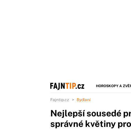
HOROSKOPY A ZVĚ
Fajntip.cz
Bydlení
Nejlepší sousedé pr
správné květiny pr