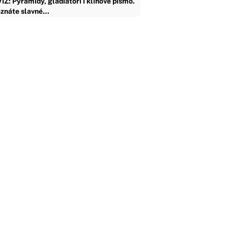
ÍZ: Pyramidy, gladiátoři i klínové písmo.
znáte slavné…