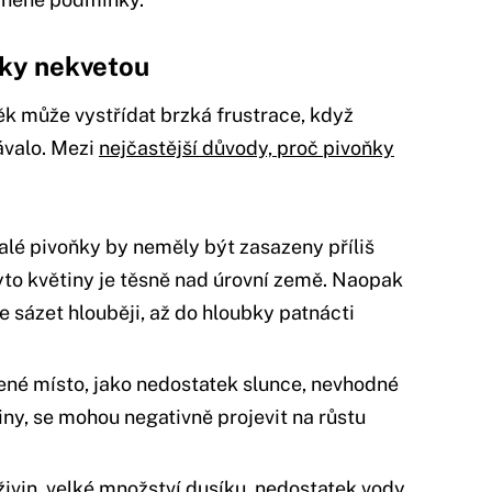
ňky nekvetou
k může vystřídat brzká frustrace, když
ávalo. Mezi
nejčastější důvody, proč pivoňky
valé pivoňky by neměly být zasazeny příliš
tyto květiny je těsně nad úrovní země. Naopak
 sázet hlouběji, až do hloubky patnácti
lené místo, jako nedostatek slunce, nevhodné
iny, se mohou negativně projevit na růstu
živin, velké množství dusíku, nedostatek vody