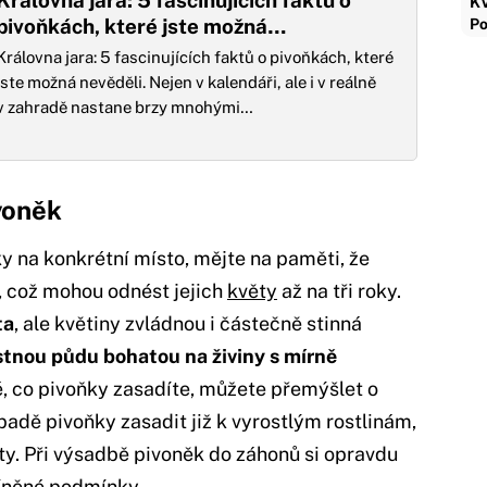
Královna jara: 5 fascinujících faktů o
KV
pivoňkách, které jste možná…
Po
Královna jara: 5 fascinujících faktů o pivoňkách, které
jste možná nevěděli. Nejen v kalendáři, ale i v reálně
v zahradě nastane brzy mnohými…
voněk
y na konkrétní místo, mějte na paměti, že
, což mohou odnést jejich
květy
až na tři roky.
ta
, ale květiny zvládnou i částečně stinná
tnou půdu bohatou na živiny s mírně
é, co pivoňky zasadíte, můžete přemýšlet o
padě pivoňky zasadit již k vyrostlým rostlinám,
ty. Při výsadbě pivoněk do záhonů si opravdu
míněné podmínky.