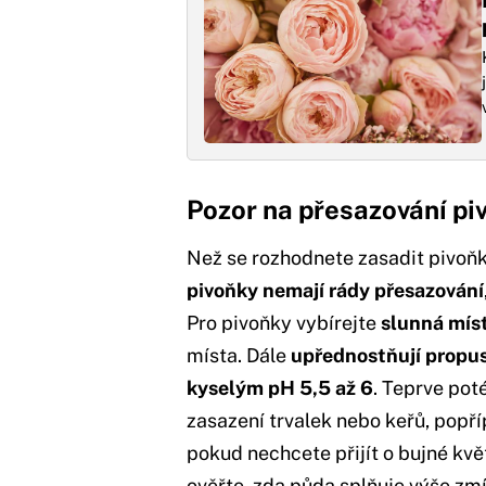
Pozor na přesazování pi
Než se rozhodnete zasadit pivoňk
pivoňky nemají rády přesazování
Pro pivoňky vybírejte
slunná
mís
místa. Dále
upřednostňují propus
kyselým pH 5,5 až 6
. Teprve pot
zasazení trvalek nebo keřů, popří
pokud nechcete přijít o bujné kvě
ověřte, zda půda splňuje výše z