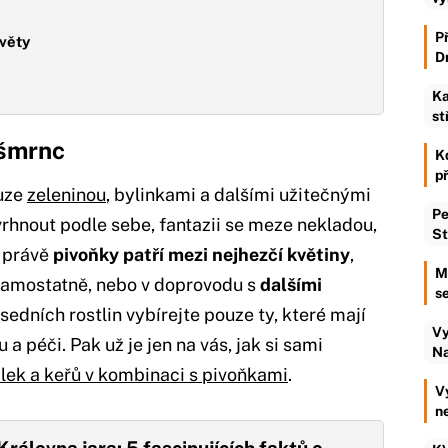
P
věty
D
Ka
st
 šmrnc
K
p
ouze
zeleninou
, bylinkami a dalšími užitečnými
Pe
vrhnout podle sebe, fantazii se meze nekladou,
St
A právě
pivoňky patří mezi nejhezčí květiny
,
M
ž samostatně, nebo v doprovodu s
dalšími
se
usedních rostlin vybírejte pouze ty, které mají
Vy
 péči. Pak už je jen na vás, jak si sami
Na
alek a keřů v kombinaci s pivoňkami
.
V
n