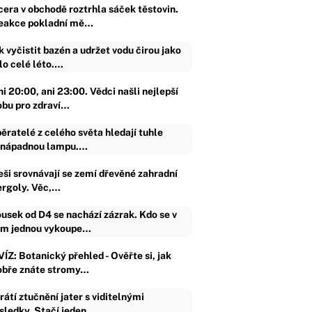
cera v obchodě roztrhla sáček těstovin.
eakce pokladní mě…
k vyčistit bazén a udržet vodu čirou jako
lo celé léto.…
i 20:00, ani 23:00. Vědci našli nejlepší
obu pro zdraví…
ěratelé z celého světa hledají tuhle
nápadnou lampu.…
eši srovnávají se zemí dřevěné zahradní
ergoly. Věc,…
usek od D4 se nachází zázrak. Kdo se v
m jednou vykoupe…
ÍZ: Botanický přehled - Ověřte si, jak
obře znáte stromy…
rátí ztučnění jater s viditelnými
sledky. Stačí jeden…