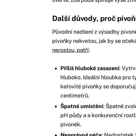
Další důvody, proč pivo
Původní nadšení z výsadby pivoně
pivoňky nekvetou, jak by se oček
nerostou, patří
:
Příliš hluboké zasazení
: Vytr
hluboko. Ideální hloubka pro 
keřovité pivoňky se doporučuje
centimetrů.
Špatné umístění
: Špatně zvo
pH půdy a a konkurenční rostl
pivoněk.
Nesprávná péče
: Nedostatek 