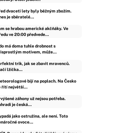
řed dvaceti lety byly běžným zbožím.
nes je sběratelé…
m se hrabou americké akčňáky. Ve
ředu ve 20:00 předvede…
do má doma tuhle drobnost s
řisprostlým motivem, může…
rfektní trik, jak se zbavit mravenců.
ačí lžička…
eteorologové bijí na poplach. Na Česko
 řítí největší…
výšené záhony už nejsou potřeba.
hradí je česká…
ypadá jako ostružina, ale není. Toto
enáročné ovoce…