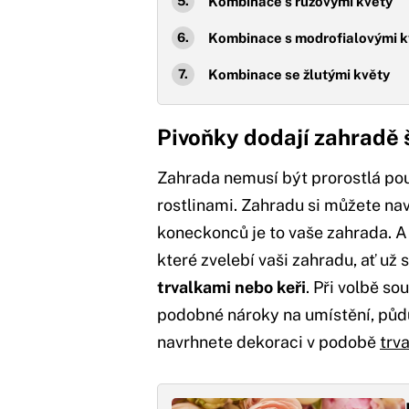
Kombinace s růžovými květy
Kombinace s modrofialovými k
Kombinace se žlutými květy
Pivoňky dodají zahradě
Zahrada nemusí být prorostlá p
rostlinami. Zahradu si můžete na
koneckonců je to vaše zahrada. 
které zvelebí vaši zahradu, ať u
trvalkami nebo keři
. Při volbě so
podobné nároky na umístění, půdu a
navrhnete dekoraci v podobě
trv