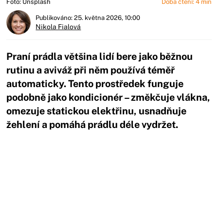
Foto: Unsplash
Doba čtení: 4 min
Publikováno: 25. května 2026, 10:00
Nikola Fialová
Praní prádla většina lidí bere jako běžnou
rutinu a aviváž při něm používá téměř
automaticky. Tento prostředek funguje
podobně jako kondicionér – změkčuje vlákna,
omezuje statickou elektřinu, usnadňuje
žehlení a pomáhá prádlu déle vydržet.
Začátek reklamy
Konec reklamy