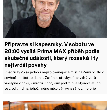
Připravte si kapesníky. V sobotu ve
20:00 vysílá Prima MAX příběh podle
skutečné události, který rozseká i ty
nejtvrdší povahy
V lednu 1925 se jedno z nejizolovanějších míst na Zemi ocitlo v
sevření smrtící epidemie. Zatímco stovky dětských životů
visely na vlásku, v mrazu klesajícím pod minus čtyřicet stupňů
se zrodil hrdina, jehož jméno mělo být vymazáno z historie.