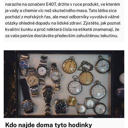
narazíte na označení E407, držíte v ruce produkt, ve kterém
je vody a chemie víc než skutečného masa. Tato látka sice
pochází z mořských řas, ale mezi odborníky vyvolává vážné
otázky ohledně dopadu na lidské zdraví. Zjistěte, jak poznat
kvalitní šunku a proč některá čísla na etiketě znamenají, že
za vaše peníze dostáváte především zahuštěnou tekutinu.
Kdo najde doma tyto hodinky