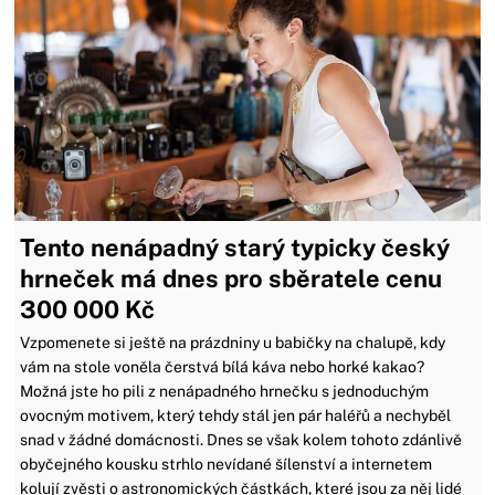
Tento nenápadný starý typicky český
hrneček má dnes pro sběratele cenu
300 000 Kč
Vzpomenete si ještě na prázdniny u babičky na chalupě, kdy
vám na stole voněla čerstvá bílá káva nebo horké kakao?
Možná jste ho pili z nenápadného hrnečku s jednoduchým
ovocným motivem, který tehdy stál jen pár haléřů a nechyběl
snad v žádné domácnosti. Dnes se však kolem tohoto zdánlivě
obyčejného kousku strhlo nevídané šílenství a internetem
kolují zvěsti o astronomických částkách, které jsou za něj lidé