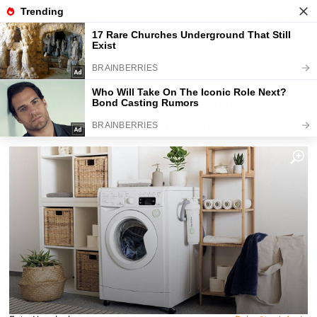
Fajntip.cz
Magazín
Vyhlašujeme nejlepší aviváž v
Česku. V reklamě ji neuvidíte, ale o
mnoho předčí drahé známé značky