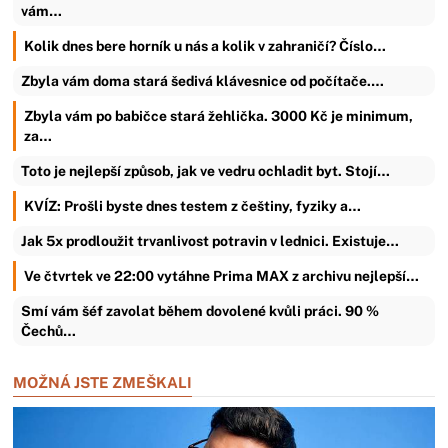
vám…
Kolik dnes bere horník u nás a kolik v zahraničí? Číslo…
Zbyla vám doma stará šedivá klávesnice od počítače.…
Zbyla vám po babičce stará žehlička. 3000 Kč je minimum,
za…
Toto je nejlepší způsob, jak ve vedru ochladit byt. Stojí…
KVÍZ: Prošli byste dnes testem z češtiny, fyziky a…
Jak 5x prodloužit trvanlivost potravin v lednici. Existuje…
Ve čtvrtek ve 22:00 vytáhne Prima MAX z archivu nejlepší…
Smí vám šéf zavolat během dovolené kvůli práci. 90 %
Čechů…
MOŽNÁ JSTE ZMEŠKALI