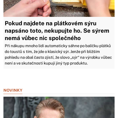
Pokud najdete na plátkovém sýru
napsáno toto, nekupujte ho. Se sýrem
nemá vůbec nic společného
Při nákupu mnoho lidí automaticky sáhne po balíčku plátků
do toustů s tím, že jde o klasický sýr. Jenže při bližším
pohledu na obal často zjistí, že slovo „sýr“ na výrobku vůbec
není a ve skutečnosti kupují jiný typ produktu.
Zavřít reklamu
NOVINKY