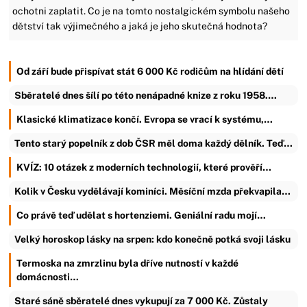
ochotni zaplatit. Co je na tomto nostalgickém symbolu našeho
dětství tak výjimečného a jaká je jeho skutečná hodnota?
Od září bude přispívat stát 6 000 Kč rodičům na hlídání dětí
Sběratelé dnes šílí po této nenápadné knize z roku 1958.…
Klasické klimatizace končí. Evropa se vrací k systému,…
Tento starý popelník z dob ČSR měl doma každý dělník. Teď…
KVÍZ: 10 otázek z moderních technologií, které prověří…
Kolik v Česku vydělávají kominíci. Měsíční mzda překvapila…
Co právě teď udělat s hortenziemi. Geniální radu mojí…
Velký horoskop lásky na srpen: kdo konečně potká svoji lásku
Termoska na zmrzlinu byla dříve nutností v každé
domácnosti…
Staré sáně sběratelé dnes vykupují za 7 000 Kč. Zůstaly