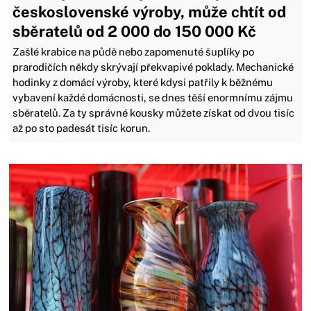
československé výroby, může chtít od
sběratelů od 2 000 do 150 000 Kč
Zašlé krabice na půdě nebo zapomenuté šuplíky po
prarodičích někdy skrývají překvapivé poklady. Mechanické
hodinky z domácí výroby, které kdysi patřily k běžnému
vybavení každé domácnosti, se dnes těší enormnímu zájmu
sběratelů. Za ty správné kousky můžete získat od dvou tisíc
až po sto padesát tisíc korun.