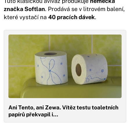
Tuto klasickou aviváž produkuje
německá
značka Softlan
. Prodává se v litrovém balení,
které vystačí na
40 pracích dávek
.
Ani Tento, ani Zewa. Vítěz testu toaletních
papírů překvapil i…