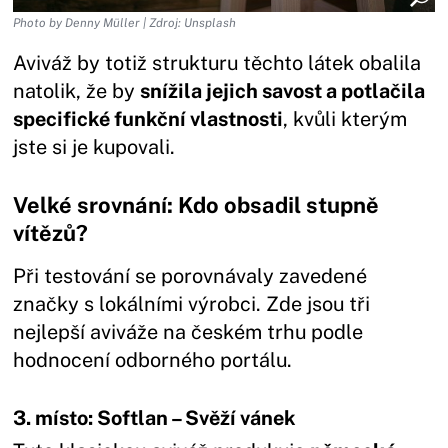
Photo by Denny Müller | Zdroj: Unsplash
Aviváž by totiž strukturu těchto látek obalila
natolik, že by
snížila jejich savost a potlačila
specifické funkční vlastnosti
, kvůli kterým
jste si je kupovali.
Velké srovnání: Kdo obsadil stupně
vítězů?
Při testování se porovnávaly zavedené
značky s lokálními výrobci. Zde jsou tři
nejlepší aviváže na českém trhu podle
hodnocení odborného portálu.
3. místo: Softlan – Svěží vánek