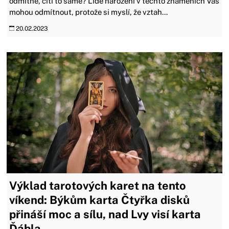
odmítne, cítí to samé? Lidé narození v těchto znameních Vás
mohou odmítnout, protože si myslí, že vztah...
20.02.2023
Výklad tarotových karet na tento
víkend: Býkům karta Čtyřka disků
přináší moc a sílu, nad Lvy visí karta
Ďábla