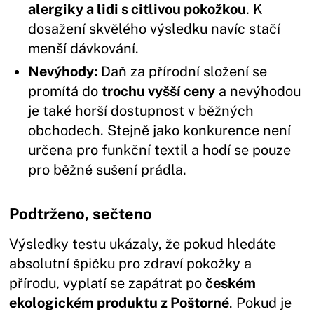
alergiky a lidi s citlivou pokožkou
. K
dosažení skvělého výsledku navíc stačí
menší dávkování.
Nevýhody:
Daň za přírodní složení se
promítá do
trochu vyšší ceny
a nevýhodou
je také horší dostupnost v běžných
obchodech. Stejně jako konkurence není
určena pro funkční textil a hodí se pouze
pro běžné sušení prádla.
Podtrženo, sečteno
Výsledky testu ukázaly, že pokud hledáte
absolutní špičku pro zdraví pokožky a
přírodu, vyplatí se zapátrat po
českém
ekologickém produktu z Poštorné
. Pokud je