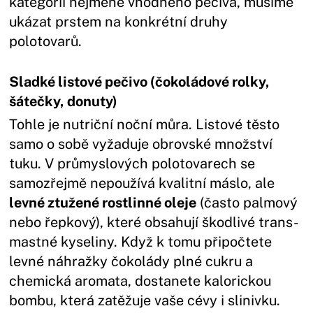
kategorii nejméně vhodného pečiva, musíme
ukázat prstem na konkrétní druhy
polotovarů.
Sladké listové pečivo (čokoládové rolky,
šátečky, donuty)
Tohle je nutriční noční můra. Listové těsto
samo o sobě vyžaduje obrovské množství
tuku. V průmyslových polotovarech se
samozřejmě nepoužívá kvalitní máslo, ale
levné ztužené rostlinné oleje
(často palmový
nebo řepkový), které obsahují škodlivé trans-
mastné kyseliny. Když k tomu připočtete
levné náhražky čokolády plné cukru a
chemická aromata, dostanete kalorickou
bombu, která zatěžuje vaše cévy i slinivku.