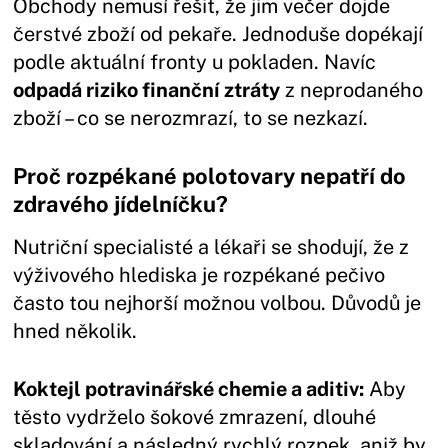
Obchody nemusí řešit, že jim večer dojde
čerstvé zboží od pekaře. Jednoduše dopékají
podle aktuální fronty u pokladen. Navíc
odpadá riziko finanční ztráty
z neprodaného
zboží – co se nerozmrazí, to se nezkazí.
Proč rozpékané polotovary nepatří do
zdravého jídelníčku?
Nutriční specialisté a lékaři se shodují, že z
výživového hlediska je rozpékané pečivo
často tou nejhorší možnou volbou. Důvodů je
hned několik.
Koktejl potravinářské chemie a aditiv:
Aby
těsto vydrželo šokové zmrazení, dlouhé
skladování a následný rychlý rozpek, aniž by