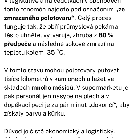
V legislativě a na cedulkách v obchodech
tento fenomén najdete pod označením
„ze
zmrazeného polotovaru“
. Celý proces
funguje tak, že obří průmyslová pekárna
těsto uhněte, vytvaruje, zhruba z
80 %
předpeče
a následně šokově zmrazí na
teplotu kolem -35 °C.
V tomto stavu mohou polotovary putovat
tisíce kilometrů v kamionech a ležet ve
skladech
mnoho měsíců
. V supermarketu je
pak personál jen nasype na plech a v
dopékací peci je za pár minut „dokončí“, aby
získaly barvu a kůrku.
Důvod je čistě ekonomický a logistický.