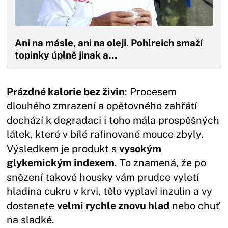
Ani na másle, ani na oleji. Pohlreich smaží
topinky úplně jinak a…
Prázdné kalorie bez živin
: Procesem
dlouhého zmrazení a opětovného zahřátí
dochází k degradaci i toho mála prospěšných
látek, které v bílé rafinované mouce zbyly.
Výsledkem je produkt s
vysokým
glykemickým indexem
. To znamená, že po
snězení takové housky vám prudce vyletí
hladina cukru v krvi, tělo vyplaví inzulin a vy
dostanete
velmi rychle znovu hlad
nebo chuť
na sladké.