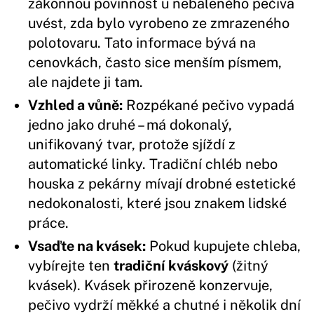
zákonnou povinnost u nebaleného pečiva
uvést, zda bylo vyrobeno ze zmrazeného
polotovaru. Tato informace bývá na
cenovkách, často sice menším písmem,
ale najdete ji tam.
Vzhled a vůně:
Rozpékané pečivo vypadá
jedno jako druhé – má dokonalý,
unifikovaný tvar, protože sjíždí z
automatické linky. Tradiční chléb nebo
houska z pekárny mívají drobné estetické
nedokonalosti, které jsou znakem lidské
práce.
Vsaďte na kvásek:
Pokud kupujete chleba,
vybírejte ten
tradiční kváskový
(žitný
kvásek). Kvásek přirozeně konzervuje,
pečivo vydrží měkké a chutné i několik dní