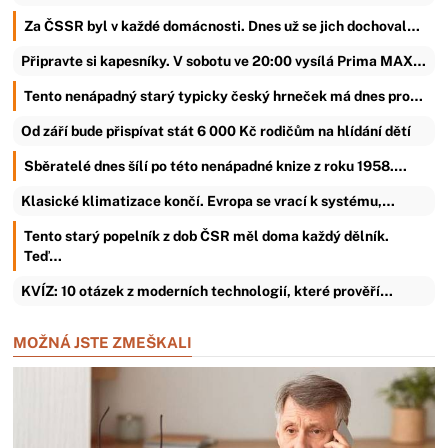
Za ČSSR byl v každé domácnosti. Dnes už se jich dochoval…
Připravte si kapesníky. V sobotu ve 20:00 vysílá Prima MAX…
Tento nenápadný starý typicky český hrneček má dnes pro…
Od září bude přispívat stát 6 000 Kč rodičům na hlídání dětí
Sběratelé dnes šílí po této nenápadné knize z roku 1958.…
Klasické klimatizace končí. Evropa se vrací k systému,…
Tento starý popelník z dob ČSR měl doma každý dělník.
Teď…
KVÍZ: 10 otázek z moderních technologií, které prověří…
MOŽNÁ JSTE ZMEŠKALI