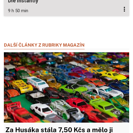
Die Instantly
9 h 50 min
Zavřít reklamu
Zavřít reklamu
DALŠÍ ČLÁNKY Z RUBRIKY MAGAZÍN
Za Husáka stála 7,50 Kčs a mělo ji