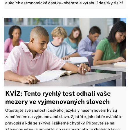
aukcích astronomické částky – sběratelé vytahují desítky tisíc!
KVÍZ: Tento rychlý test odhalí vaše
mezery ve vyjmenovaných slovech
Otestujte své znalosti českého jazyka v našem novém kvízu
zaměřeném na vyjmenovaná slova. Zjistěte, jak dobře ovládáte
pravopis a kde se skrývají zákeřné chytáky. Připravte se na
zábavnou výzvu a prověřte, co si pamatujete ze školních lavic.