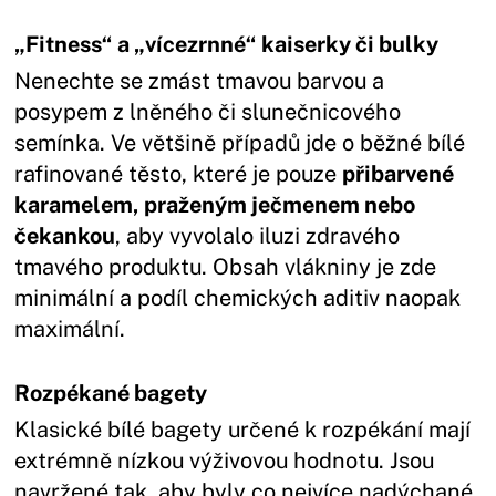
„Fitness“ a „vícezrnné“ kaiserky či bulky
Nenechte se zmást tmavou barvou a
posypem z lněného či slunečnicového
semínka. Ve většině případů jde o běžné bílé
rafinované těsto, které je pouze
přibarvené
karamelem, praženým ječmenem nebo
čekankou
, aby vyvolalo iluzi zdravého
tmavého produktu. Obsah vlákniny je zde
minimální a podíl chemických aditiv naopak
maximální.
Rozpékané bagety
Klasické bílé bagety určené k rozpékání mají
extrémně nízkou výživovou hodnotu. Jsou
navržené tak, aby byly co nejvíce nadýchané