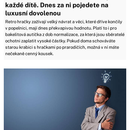
každé dítě. Dnes za ni pojedete na
luxusní dovolenou
Retro hračky zažívají velký návrat a věci, které dříve končily
v popelnici, mají dnes překvapivou hodnotu. Platí to i pro
bakelitová autíčka z dob normalizace, za která jsou sběratelé
ochotni zaplatit vysoké částky. Pokud doma schováváte
starou krabici s hračkami po prarodičích, možná v ní máte
nečekaně cenný kousek.