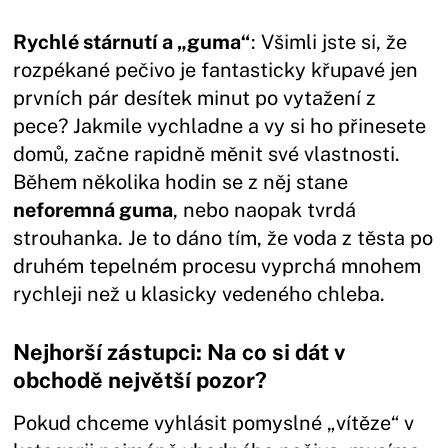
Rychlé stárnutí a „guma“
: Všimli jste si, že
rozpékané pečivo je fantasticky křupavé jen
prvních pár desítek minut po vytažení z
pece? Jakmile vychladne a vy si ho přinesete
domů, začne rapidně měnit své vlastnosti.
Během několika hodin se z něj stane
neforemná guma
, nebo naopak tvrdá
strouhanka. Je to dáno tím, že voda z těsta po
druhém tepelném procesu vyprchá mnohem
rychleji než u klasicky vedeného chleba.
Nejhorší zástupci: Na co si dát v
obchodě největší pozor?
Pokud chceme vyhlásit pomyslné „vítěze“ v