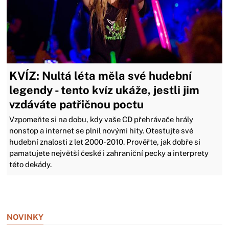
KVÍZ: Nultá léta měla své hudební
legendy - tento kvíz ukáže, jestli jim
vzdáváte patřičnou poctu
Vzpomeňte si na dobu, kdy vaše CD přehrávače hrály
nonstop a internet se plnil novými hity. Otestujte své
hudební znalosti z let 2000-2010. Prověřte, jak dobře si
pamatujete největší české i zahraniční pecky a interprety
této dekády.
Zavřít reklamu
NOVINKY