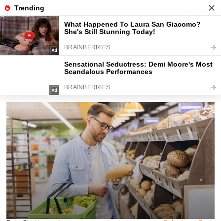
Fajntip.cz
Magazín
Vyhlašujeme nejhorší pečivo ze
supermarketů. Tohle rozhodně
nejezte