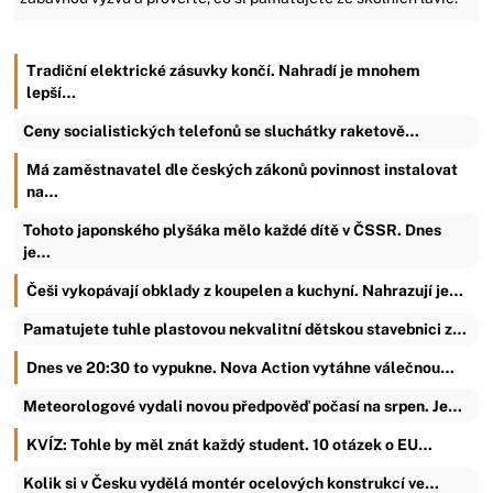
Tradiční elektrické zásuvky končí. Nahradí je mnohem
lepší…
Ceny socialistických telefonů se sluchátky raketově…
Má zaměstnavatel dle českých zákonů povinnost instalovat
na…
Tohoto japonského plyšáka mělo každé dítě v ČSSR. Dnes
je…
Češi vykopávají obklady z koupelen a kuchyní. Nahrazují je…
Pamatujete tuhle plastovou nekvalitní dětskou stavebnici z…
Dnes ve 20:30 to vypukne. Nova Action vytáhne válečnou…
Meteorologové vydali novou předpověď počasí na srpen. Je…
KVÍZ: Tohle by měl znát každý student. 10 otázek o EU…
Kolik si v Česku vydělá montér ocelových konstrukcí ve…