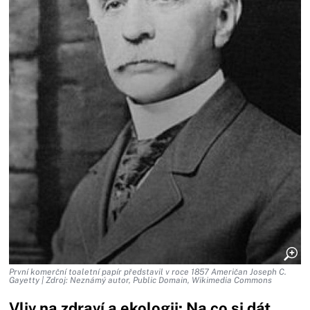
První komerční toaletní papír představil v roce 1857 Američan Joseph C.
Gayetty | Zdroj: Neznámý autor, Public Domain, Wikimedia Commons
Vliv na zdraví a ekologii: Na co si dát