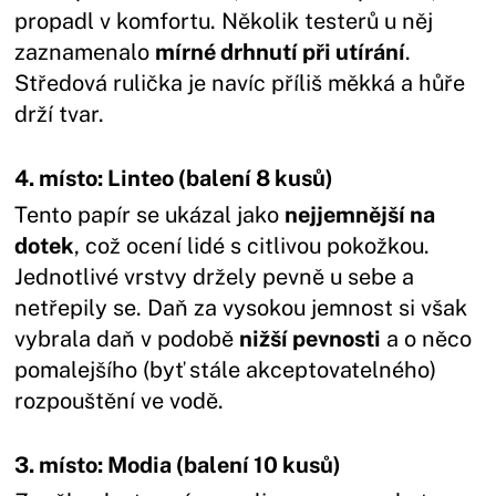
propadl v komfortu. Několik testerů u něj
zaznamenalo
mírné drhnutí při utírání
.
Středová rulička je navíc příliš měkká a hůře
drží tvar.
4. místo: Linteo (balení 8 kusů)
Tento papír se ukázal jako
nejjemnější na
dotek
, což ocení lidé s citlivou pokožkou.
Jednotlivé vrstvy držely pevně u sebe a
netřepily se. Daň za vysokou jemnost si však
vybrala daň v podobě
nižší pevnosti
a o něco
pomalejšího (byť stále akceptovatelného)
rozpouštění ve vodě.
3. místo: Modia (balení 10 kusů)