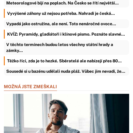
Meteorologové bijí na poplach. Na Česko se řítí největší…
Vyvýšené záhony už nejsou potřeba. Nahradí je česká…
Vypadá jako ostružina, ale není. Toto nenáročné ovoce…
KVÍZ: Pyramidy, gladiátoři i klínové písmo. Poznáte slavné…
V těchto termínech budou letos všechny státní hrady a
zámky…
Těžko říci, zda je to hezké. Sběratelé ale nabízejí přes 80…
Sousedé si u bazénu udělali nuda pláž. Vůbec jim nevadí, že…
MOŽNÁ JSTE ZMEŠKALI