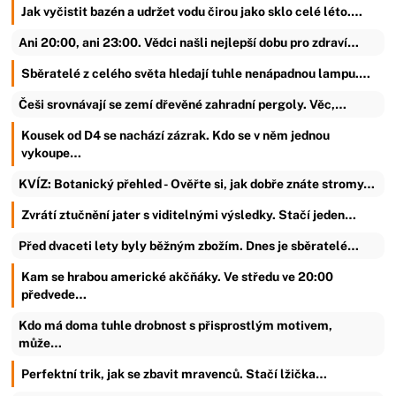
Jak vyčistit bazén a udržet vodu čirou jako sklo celé léto.…
Ani 20:00, ani 23:00. Vědci našli nejlepší dobu pro zdraví…
Sběratelé z celého světa hledají tuhle nenápadnou lampu.…
Češi srovnávají se zemí dřevěné zahradní pergoly. Věc,…
Kousek od D4 se nachází zázrak. Kdo se v něm jednou
vykoupe…
KVÍZ: Botanický přehled - Ověřte si, jak dobře znáte stromy…
Zvrátí ztučnění jater s viditelnými výsledky. Stačí jeden…
Před dvaceti lety byly běžným zbožím. Dnes je sběratelé…
Kam se hrabou americké akčňáky. Ve středu ve 20:00
předvede…
Kdo má doma tuhle drobnost s přisprostlým motivem,
může…
Perfektní trik, jak se zbavit mravenců. Stačí lžička…