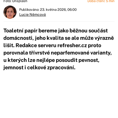
Foto: Unsplash
Doba čtení: 5 min
Publikováno: 23. května 2026, 06:00
Lucie Němcová
Toaletní papír bereme jako běžnou součást
domácnosti, jeho kvalita se ale může výrazně
lišit. Redakce serveru refresher.cz proto
porovnala třívrstvé neparfemované varianty,
u kterých lze nejlépe posoudit pevnost,
jemnost i celkové zpracování.
Začátek reklamy
Konec reklamy