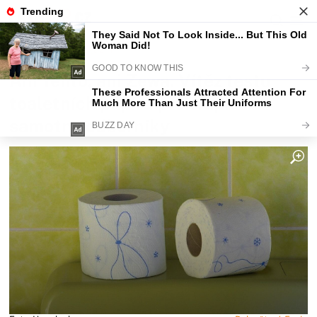
Fajntip.cz
Magazín
Ani Tento, ani Zewa. Vítěz testu
toaletních papírů překvapil i
samotné odborníky