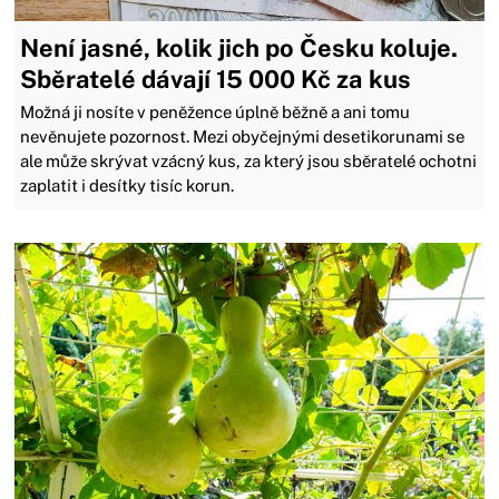
Není jasné, kolik jich po Česku koluje.
Sběratelé dávají 15 000 Kč za kus
Možná ji nosíte v peněžence úplně běžně a ani tomu
nevěnujete pozornost. Mezi obyčejnými desetikorunami se
ale může skrývat vzácný kus, za který jsou sběratelé ochotni
zaplatit i desítky tisíc korun.