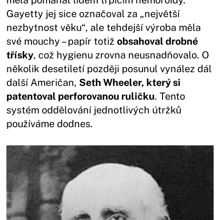
měla pomáhat lidem trpícím hemoroidy.
Gayetty jej sice označoval za „největší
nezbytnost věku“, ale tehdejší výroba měla
své mouchy – papír totiž
obsahoval drobné
třísky
, což hygienu zrovna neusnadňovalo. O
několik desetiletí později posunul vynález dál
další Američan,
Seth Wheeler, který si
patentoval perforovanou ruličku
. Tento
systém oddělování jednotlivých útržků
používáme dodnes.