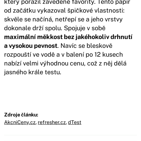
který porazil zavedené favority. Tento papír
od začátku vykazoval špičkové vlastnosti:
skvěle se načíná, netřepí se a jeho vrstvy
dokonale drží spolu. Spojuje v sobě
maximální měkkost bez jakéhokoliv drhnutí
a vysokou pevnost
. Navíc se bleskově
rozpouští ve vodě a v balení po 12 kusech
nabízí velmi výhodnou cenu, což z něj dělá
jasného krále testu.
Zdroje článku:
AkcniCeny.cz
,
refresher.cz
,
dTest