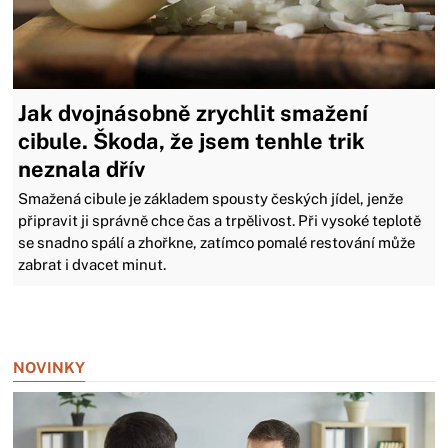
Jak dvojnásobně zrychlit smažení
cibule. Škoda, že jsem tenhle trik
neznala dřív
Smažená cibule je základem spousty českých jídel, jenže
připravit ji správně chce čas a trpělivost. Při vysoké teplotě
se snadno spálí a zhořkne, zatímco pomalé restování může
zabrat i dvacet minut.
Zavřít reklamu
NOVINKY