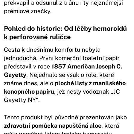
překvapil a odsunul z trůnu i ty nejznámější
prémiové značky.
Pohled do historie: Od léčby hemoroidů
k perforované ruličce
Cesta k dnešnímu komfortu nebyla
jednoduchá. První komerční toaletní papír
představil v roce
1857 Američan Joseph C.
Gayetty
. Nejednalo se však o role, které
známe dnes, ale o
ploché listy z manilského
konopného papíru
, jež nesly vodoznak „JC
Gayetty NY“.
Tento produkt byl původně prezentován jako
zdravotní pomůcka napuštěná aloe
, která