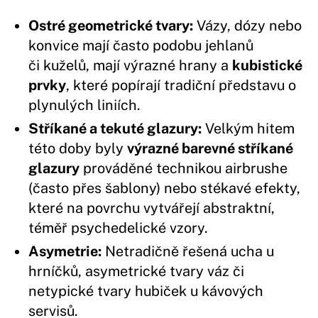
Ostré geometrické tvary:
Vázy, dózy nebo
konvice mají často podobu jehlanů
či kuželů, mají výrazné hrany a
kubistické
prvky
, které popírají tradiční představu o
plynulých liniích.
Stříkané a tekuté glazury:
Velkým hitem
této doby byly
výrazné barevné stříkané
glazury
prováděné technikou airbrushe
(často přes šablony) nebo stékavé efekty,
které na povrchu vytvářejí abstraktní,
téměř psychedelické vzory.
Asymetrie:
Netradičně řešená ucha u
hrníčků, asymetrické tvary váz či
netypické tvary hubiček u kávových
servisů.