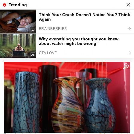
Fajntip.cz
Magazín
Máte doma staré vázy? Kdo najde
na dně toto, dostane od sběratelů
20 000 – 50 000 Kč ihned