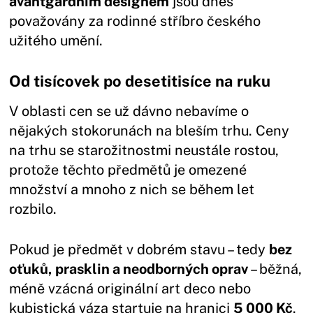
avantgardním designem
jsou dnes
považovány za rodinné stříbro českého
užitého umění.
Od tisícovek po desetitisíce na ruku
V oblasti cen se už dávno nebavíme o
nějakých stokorunách na bleším trhu. Ceny
na trhu se starožitnostmi neustále rostou,
protože těchto předmětů je omezené
množství a mnoho z nich se během let
rozbilo.
Pokud je předmět v dobrém stavu – tedy
bez
oťuků, prasklin a neodborných oprav
– běžná,
méně vzácná originální art deco nebo
kubistická váza startuje na hranici
5 000 Kč
.