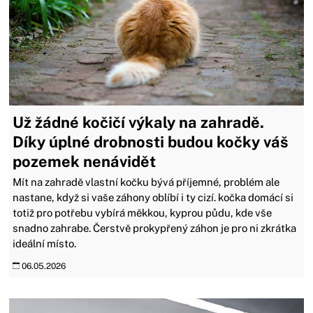
Už žádné kočičí výkaly na zahradě.
Díky úplné drobnosti budou kočky váš
pozemek nenávidět
Mít na zahradě vlastní kočku bývá příjemné, problém ale
nastane, když si vaše záhony oblíbí i ty cizí. kočka domácí si
totiž pro potřebu vybírá měkkou, kyprou půdu, kde vše
snadno zahrabe. Čerstvě prokypřený záhon je pro ni zkrátka
ideální místo.
06.05.2026