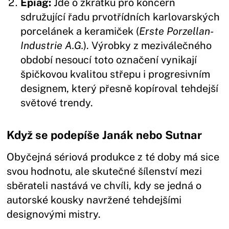
Epiag:
Jde o zkratku pro koncern
sdružující řadu prvotřídních karlovarských
porcelánek a keramiček (
Erste Porzellan-
Industrie A.G.
). Výrobky z meziválečného
období nesoucí toto označení vynikají
špičkovou kvalitou střepu i progresivním
designem, který přesně kopíroval tehdejší
světové trendy.
Když se podepíše Janák nebo Sutnar
Obyčejná sériová produkce z té doby má sice
svou hodnotu, ale skutečné šílenství mezi
sběrateli nastává ve chvíli, kdy se jedná o
autorské kousky navržené tehdejšími
designovými mistry.