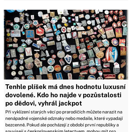
Tenhle plíšek má dnes hodnotu luxusní
dovolené. Kdo ho najde v pozůstalosti
po dědovi, vyhrál jackpot
Při vyklízení starých věcí po prarodičích můžete narazit na
nenápadné vojenské odznaky nebo medaile, které vypadají
bezcenně. Pokud ale pocházejí z období první republiky a
souvisejí s československým letectvem, mohou mít pro