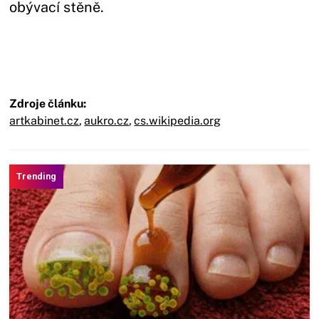
obývací stěně.
Zdroje článku:
artkabinet.cz
,
aukro.cz
,
cs.wikipedia.org