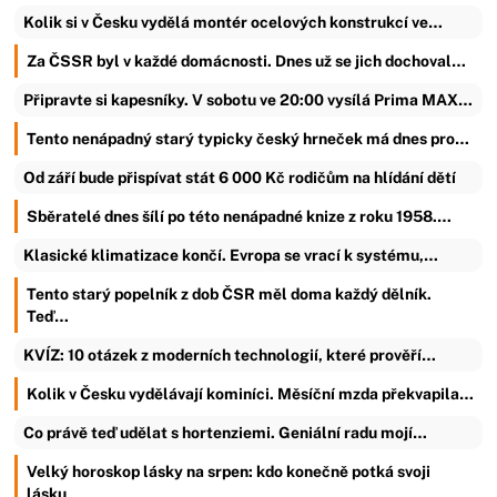
Kolik si v Česku vydělá montér ocelových konstrukcí ve…
Za ČSSR byl v každé domácnosti. Dnes už se jich dochoval…
Připravte si kapesníky. V sobotu ve 20:00 vysílá Prima MAX…
Tento nenápadný starý typicky český hrneček má dnes pro…
Od září bude přispívat stát 6 000 Kč rodičům na hlídání dětí
Sběratelé dnes šílí po této nenápadné knize z roku 1958.…
Klasické klimatizace končí. Evropa se vrací k systému,…
Tento starý popelník z dob ČSR měl doma každý dělník.
Teď…
KVÍZ: 10 otázek z moderních technologií, které prověří…
Kolik v Česku vydělávají kominíci. Měsíční mzda překvapila…
Co právě teď udělat s hortenziemi. Geniální radu mojí…
Velký horoskop lásky na srpen: kdo konečně potká svoji
lásku