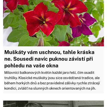
Muškáty vám uschnou, tahle kráska
ne. Sousedi navíc puknou závistí při
pohledu na vaše okna
Milovníci balkonových květin každé jaro řeší, čím osadit
truhlíky. Klasické muškáty jsou sice osvědčená tradice, ale
během horkých dnů a bez pravidelné zálivky rychle ztrácejí
kondici, zvlášť na slunných oknech orientovaných na jih.