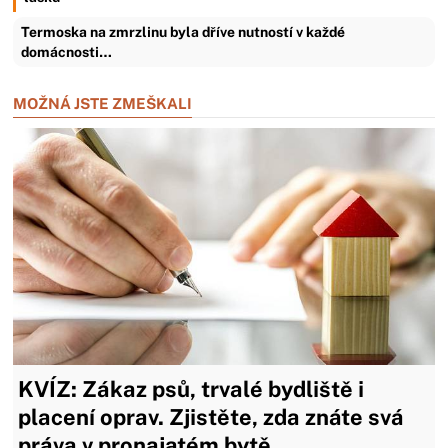
Termoska na zmrzlinu byla dříve nutností v každé
domácnosti…
MOŽNÁ JSTE ZMEŠKALI
KVÍZ: Zákaz psů, trvalé bydliště i
placení oprav. Zjistěte, zda znáte svá
práva v pronajatém bytě