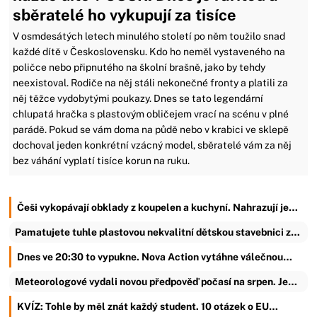
sběratelé ho vykupují za tisíce
V osmdesátých letech minulého století po něm toužilo snad
každé dítě v Československu. Kdo ho neměl vystaveného na
poličce nebo připnutého na školní brašně, jako by tehdy
neexistoval. Rodiče na něj stáli nekonečné fronty a platili za
něj těžce vydobytými poukazy. Dnes se tato legendární
chlupatá hračka s plastovým obličejem vrací na scénu v plné
parádě. Pokud se vám doma na půdě nebo v krabici ve sklepě
dochoval jeden konkrétní vzácný model, sběratelé vám za něj
bez váhání vyplatí tisíce korun na ruku.
Češi vykopávají obklady z koupelen a kuchyní. Nahrazují je…
Pamatujete tuhle plastovou nekvalitní dětskou stavebnici z…
Dnes ve 20:30 to vypukne. Nova Action vytáhne válečnou…
Meteorologové vydali novou předpověď počasí na srpen. Je…
KVÍZ: Tohle by měl znát každý student. 10 otázek o EU…