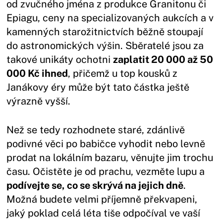
od zvučného jména z produkce Granitonu či
Epiagu, ceny na specializovaných aukcích a v
kamenných starožitnictvích běžně stoupají
do astronomických výšin. Sběratelé jsou za
takové unikáty ochotni
zaplatit 20 000 až 50
000 Kč ihned
, přičemž u top kousků z
Janákovy éry může být tato částka ještě
výrazně vyšší.
Než se tedy rozhodnete staré, zdánlivě
podivné věci po babičce vyhodit nebo levně
prodat na lokálním bazaru, věnujte jim trochu
času. Očistěte je od prachu, vezměte lupu a
podívejte se, co se skrývá na jejich dně
.
Možná budete velmi příjemně překvapeni,
jaký poklad celá léta tiše odpočíval ve vaší