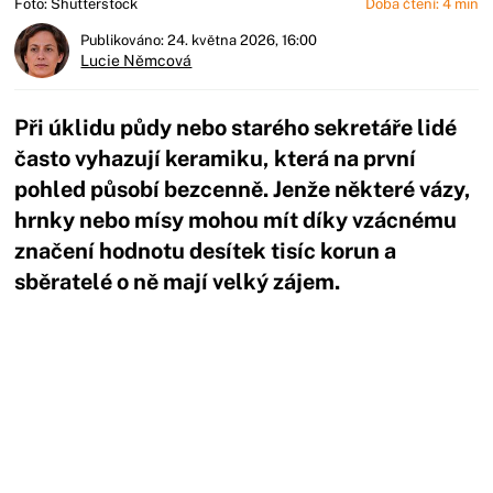
Foto: Shutterstock
Doba čtení: 4 min
Publikováno: 24. května 2026, 16:00
Lucie Němcová
Při úklidu půdy nebo starého sekretáře lidé
často vyhazují keramiku, která na první
pohled působí bezcenně. Jenže některé vázy,
hrnky nebo mísy mohou mít díky vzácnému
značení hodnotu desítek tisíc korun a
sběratelé o ně mají velký zájem.
Začátek reklamy
Konec reklamy