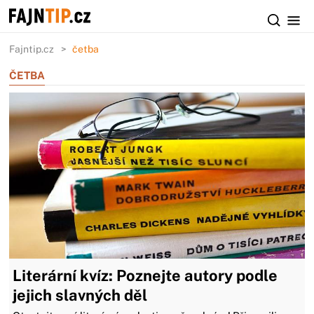
Fajntip.cz
četba
ČETBA
Literární kvíz: Poznejte autory podle
jejich slavných děl