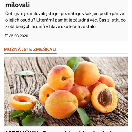
milovali
Četli jste je, milovali jste je - poznáte je však jen podle pár vět
o jejich osudu? Literární paměť je záludná věc. Čas zjistit, co
z oblíbených hrdinů v hlavě skutečně zůstalo.
25.03.2026
MOŽNÁ JSTE ZMEŠKALI