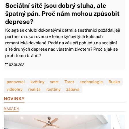
Sociální sítě jsou dobrý sluha, ale
špatný pán. Proč nám mohou způsobit
deprese?
Kolega se chlubí dokonalými dětmi a sestřenici požádal její
partner o ruku rovnou v lehce kýčovitých kulisách
romantické dovolené. Padá na vás při pohledu na sociální
sítě druhých deprese nad vlastním životem? Proč a jak se
proti tomu bránit?
02.01.2021
panovníci
květiny
smrt
Tarot
technologie
Rusko
videohry
realita
rostliny
zábava
NOVINKY
MAGAZÍN