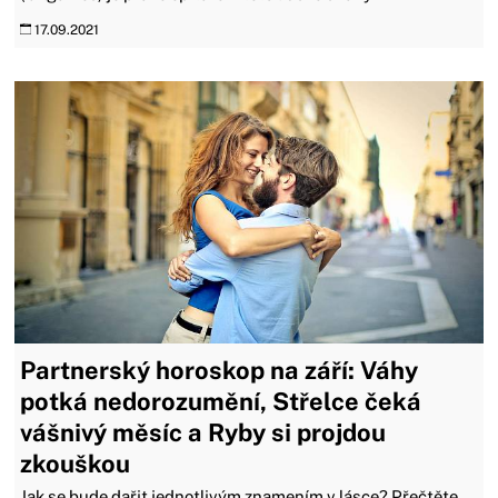
17.09.2021
Partnerský horoskop na září: Váhy
potká nedorozumění, Střelce čeká
vášnivý měsíc a Ryby si projdou
zkouškou
Jak se bude dařit jednotlivým znamením v lásce? Přečtěte