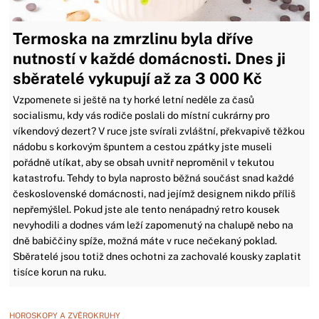
Termoska na zmrzlinu byla dříve
nutností v každé domácnosti. Dnes ji
sběratelé vykupují až za 3 000 Kč
Vzpomenete si ještě na ty horké letní neděle za časů
socialismu, kdy vás rodiče poslali do místní cukrárny pro
víkendový dezert? V ruce jste svírali zvláštní, překvapivě těžkou
nádobu s korkovým špuntem a cestou zpátky jste museli
pořádně utíkat, aby se obsah uvnitř neproměnil v tekutou
katastrofu. Tehdy to byla naprosto běžná součást snad každé
československé domácnosti, nad jejímž designem nikdo příliš
nepřemýšlel. Pokud jste ale tento nenápadný retro kousek
nevyhodili a dodnes vám leží zapomenutý na chalupě nebo na
dně babiččiny spíže, možná máte v ruce nečekaný poklad.
Sběratelé jsou totiž dnes ochotni za zachovalé kousky zaplatit
tisíce korun na ruku.
HOROSKOPY A ZVĚROKRUHY