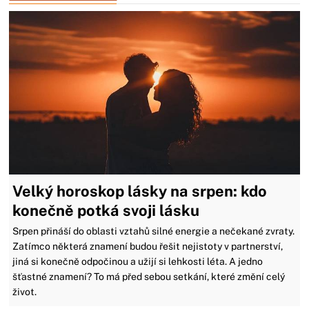
Velký horoskop lásky na srpen: kdo
konečně potká svoji lásku
Srpen přináší do oblasti vztahů silné energie a nečekané zvraty.
Zatímco některá znamení budou řešit nejistoty v partnerství,
jiná si konečně odpočinou a užijí si lehkosti léta. A jedno
šťastné znamení? To má před sebou setkání, které změní celý
život.