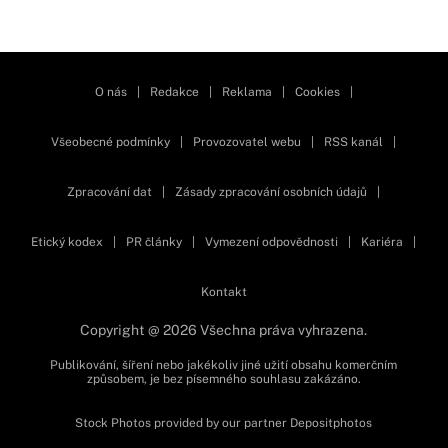
Zavřít reklamu
O nás
|
Redakce
|
Reklama
|
Cookies
|
Všeobecné podmínky
|
Provozovatel webu
|
RSS kanál
|
Zpracování dat
|
Zásady zpracování osobních údajů
|
Etický kodex
|
PR články
|
Vymezení odpovědnosti
|
Kariéra
|
Kontakt
Copyright @ 2026 Všechna práva vyhrazena.
Publikování, šíření nebo jakékoliv jiné užití obsahu komerčním
způsobem, je bez písemného souhlasu zakázáno.
Stock Photos provided by our partner
Depositphotos