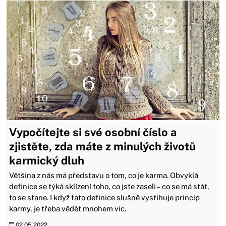
Vypočítejte si své osobní číslo a
zjistěte, zda máte z minulých životů
karmický dluh
Většina z nás má představu o tom, co je karma. Obvyklá
definice se týká sklízení toho, co jste zaseli – co se má stát,
to se stane. I když tato definice slušně vystihuje princip
karmy, je třeba vědět mnohem víc.
02.05.2022