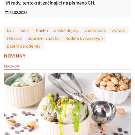
tři rady, tentokrát začínající na písmeno CH.
21.02.2022
kvíz
smrt
Rusko
české dějiny
večerníček
zvířata
rekordy
dopravní značky
Rodina Lykovových
pálení čarodějnic
NOVINKY
MAGAZÍN