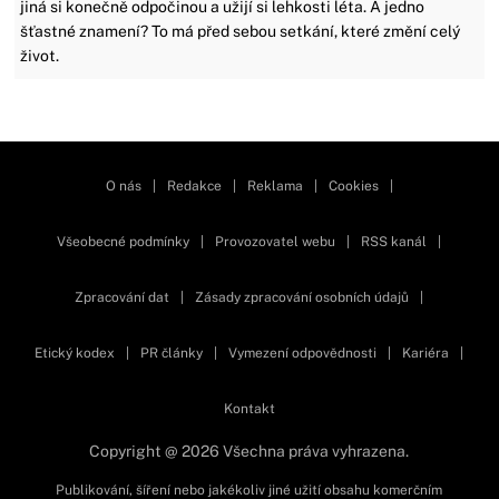
jiná si konečně odpočinou a užijí si lehkosti léta. A jedno
šťastné znamení? To má před sebou setkání, které změní celý
život.
Zavřít reklamu
O nás
|
Redakce
|
Reklama
|
Cookies
|
Všeobecné podmínky
|
Provozovatel webu
|
RSS kanál
|
Zpracování dat
|
Zásady zpracování osobních údajů
|
Etický kodex
|
PR články
|
Vymezení odpovědnosti
|
Kariéra
|
Kontakt
Copyright @ 2026 Všechna práva vyhrazena.
Publikování, šíření nebo jakékoliv jiné užití obsahu komerčním