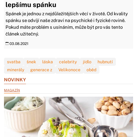
lepšímu spánku
Spánek je jednou z nejdůležitějších věcí v životě. Od kvality
spánku se odvíjí naše zdraví na psychické i fyzické rovině.
Pokud máte problém s usínáním, může být pro vás tento
článek užitečný.
03.08.2021
svatba
šnek
láska
celebrity
jídlo
hubnutí
minerály
generace z
Velikonoce
oběd
NOVINKY
MAGAZÍN