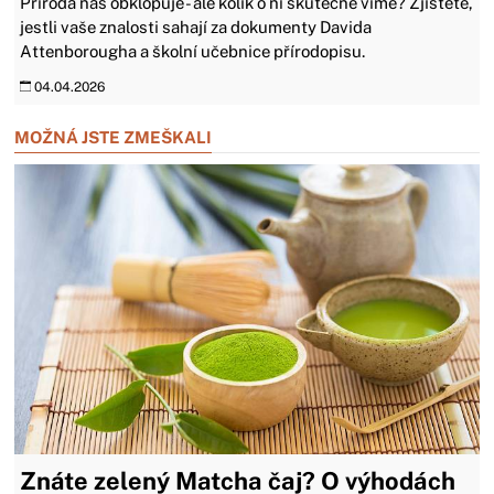
Příroda nás obklopuje - ale kolik o ní skutečně víme? Zjistěte,
jestli vaše znalosti sahají za dokumenty Davida
Attenborougha a školní učebnice přírodopisu.
04.04.2026
MOŽNÁ JSTE ZMEŠKALI
Znáte zelený Matcha čaj? O výhodách