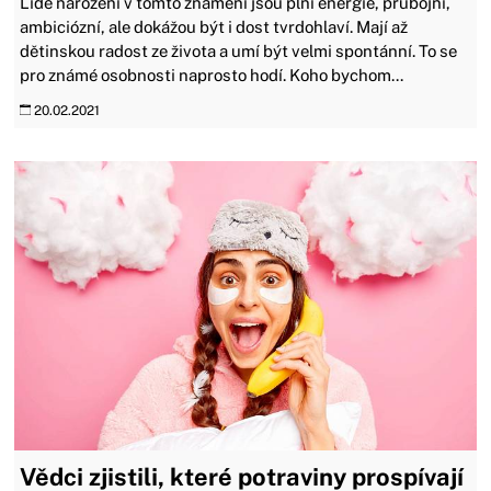
Lidé narození v tomto znamení jsou plní energie, průbojní,
ambiciózní, ale dokážou být i dost tvrdohlaví. Mají až
dětinskou radost ze života a umí být velmi spontánní. To se
pro známé osobnosti naprosto hodí. Koho bychom...
20.02.2021
Vědci zjistili, které potraviny prospívají