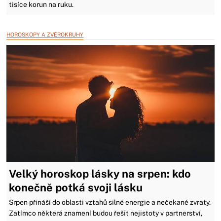
tisíce korun na ruku.
HOROSKOPY A ZVĚROKRUHY
Velký horoskop lásky na srpen: kdo
konečně potká svoji lásku
Srpen přináší do oblasti vztahů silné energie a nečekané zvraty.
Zatímco některá znamení budou řešit nejistoty v partnerství,