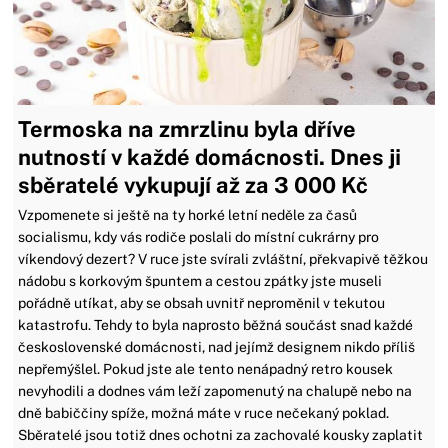
Termoska na zmrzlinu byla dříve
nutností v každé domácnosti. Dnes ji
sběratelé vykupují až za 3 000 Kč
Vzpomenete si ještě na ty horké letní neděle za časů
socialismu, kdy vás rodiče poslali do místní cukrárny pro
víkendový dezert? V ruce jste svírali zvláštní, překvapivě těžkou
nádobu s korkovým špuntem a cestou zpátky jste museli
pořádně utíkat, aby se obsah uvnitř neproměnil v tekutou
katastrofu. Tehdy to byla naprosto běžná součást snad každé
československé domácnosti, nad jejímž designem nikdo příliš
nepřemýšlel. Pokud jste ale tento nenápadný retro kousek
nevyhodili a dodnes vám leží zapomenutý na chalupě nebo na
dně babiččiny spíže, možná máte v ruce nečekaný poklad.
Sběratelé jsou totiž dnes ochotni za zachovalé kousky zaplatit