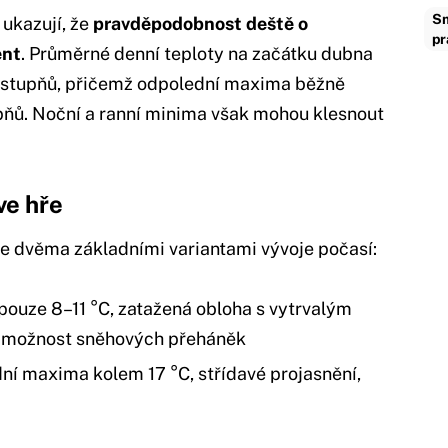
Sm
ukazují, že
pravděpodobnost deště o
pr
ent
. Průměrné denní teploty na začátku dubna
i stupňů, přičemž odpolední maxima běžně
upňů. Noční a ranní minima však mohou klesnout
ve hře
e dvěma základními variantami vývoje počasí:
pouze 8–11 °C, zatažená obloha s vytrvalým
h možnost sněhových přeháněk
í maxima kolem 17 °C, střídavé projasnění,