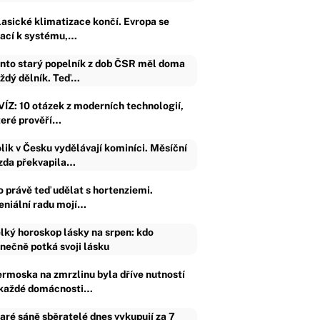
lasické klimatizace končí. Evropa se
rací k systému,…
nto starý popelník z dob ČSR měl doma
ždý dělník. Teď…
VÍZ: 10 otázek z moderních technologií,
teré prověří…
lik v Česku vydělávají kominíci. Měsíční
da překvapila…
o právě teď udělat s hortenziemi.
eniální radu mojí…
lký horoskop lásky na srpen: kdo
nečně potká svoji lásku
ermoska na zmrzlinu byla dříve nutností
 každé domácnosti…
aré sáně sběratelé dnes vykupují za 7