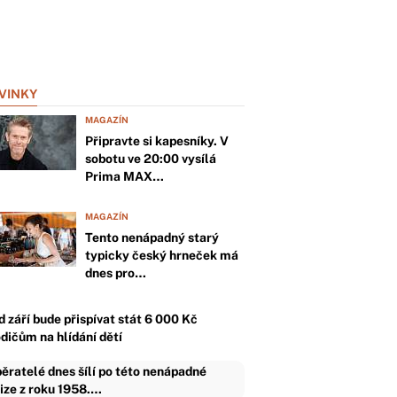
VINKY
MAGAZÍN
Připravte si kapesníky. V
sobotu ve 20:00 vysílá
Prima MAX…
MAGAZÍN
Tento nenápadný starý
typicky český hrneček má
dnes pro…
d září bude přispívat stát 6 000 Kč
odičům na hlídání dětí
ěratelé dnes šílí po této nenápadné
ize z roku 1958.…