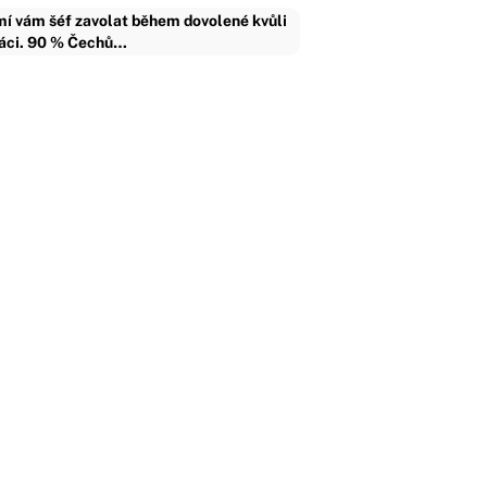
í vám šéf zavolat během dovolené kvůli
áci. 90 % Čechů…