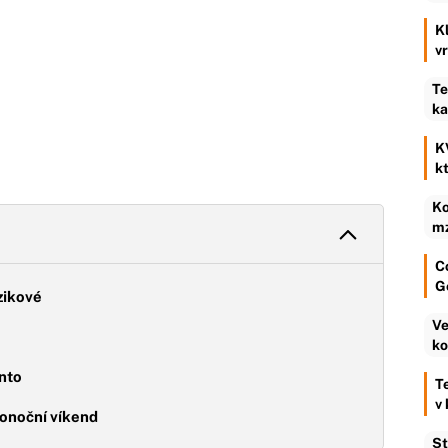
K
v
Te
ka
K
k
Ko
mz
C
G
zikové
Ve
ko
nto
T
v
konoční víkend
St