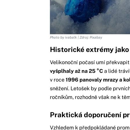
Photo by ivabalk | Zdroj: Pixabay
Historické extrémy jak
Velikonoční počasí umí překvapi
vyšplhaly až na 25 °C
a lidé tráv
v roce
1996 panovaly mrazy a ko
sněžení. Letošek by podle prvníc
ročníkům, rozhodně však ne k tě
Praktická doporučení pr
Vzhledem k předpokládané promě