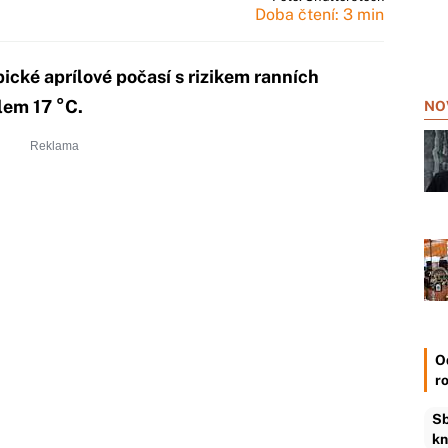
Doba čtení: 3 min
ické aprílové počasí s rizikem ranních
lem 17 °C.
NO
O
r
Sb
kn