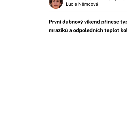
Lucie Němcová
První dubnový víkend přinese typ
mrazíků a odpoledních teplot ko