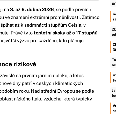
00
jí na
3. až 6. dubna 2026
, se podle prvních
Ko
u ve znamení extrémní proměnlivosti. Zatímco
z
šplhat až k sedmnácti stupňům Celsia, v
Zb
nule. Právě tyto
teplotní skoky až o 17 stupňů
od
největší výzvu pro každého, kdo plánuje
Z
3
To
noce rizikové
oc
závislé na prvním jarním úplňku, a letos
K
f
bnové dny patří v českých klimatických
obdobím roku. Nad střední Evropou se podle
Ja
le
oblast nízkého tlaku vzduchu, která typicky
V
a