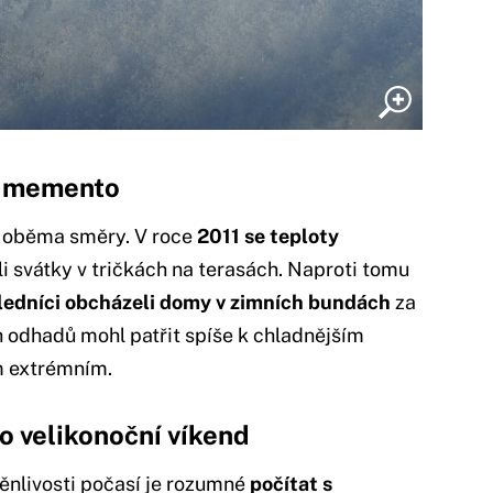
o memento
t oběma směry. V roce
2011 se teploty
ili svátky v tričkách na terasách. Naproti tomu
ledníci obcházeli domy v zimních bundách
za
h odhadů mohl patřit spíše k chladnějším
m extrémním.
o velikonoční víkend
nlivosti počasí je rozumné
počítat s