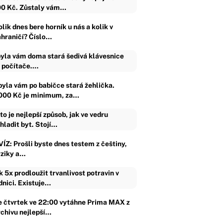
0 Kč. Zůstaly vám…
lik dnes bere horník u nás a kolik v
ahraničí? Číslo…
yla vám doma stará šedivá klávesnice
 počítače.…
byla vám po babičce stará žehlička.
000 Kč je minimum, za…
to je nejlepší způsob, jak ve vedru
hladit byt. Stojí…
VÍZ: Prošli byste dnes testem z češtiny,
yziky a…
k 5x prodloužit trvanlivost potravin v
dnici. Existuje…
e čtvrtek ve 22:00 vytáhne Prima MAX z
rchivu nejlepší…