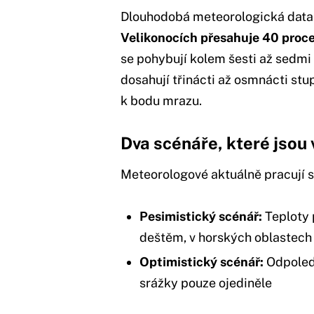
Dlouhodobá meteorologická data 
Velikonocích přesahuje 40 proc
se pohybují kolem šesti až sedm
dosahují třinácti až osmnácti st
k bodu mrazu.
Dva scénáře, které jsou 
Meteorologové aktuálně pracují s
Pesimistický scénář:
Teploty 
deštěm, v horských oblastec
Optimistický scénář:
Odpoledn
srážky pouze ojediněle