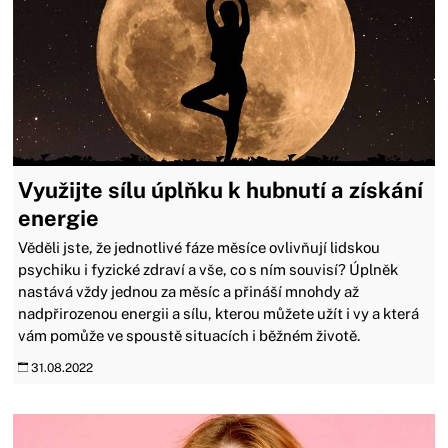
Využijte sílu úplňku k hubnutí a získání
energie
Věděli jste, že jednotlivé fáze měsíce ovlivňují lidskou
psychiku i fyzické zdraví a vše, co s ním souvisí? Úplněk
nastává vždy jednou za měsíc a přináší mnohdy až
nadpřirozenou energii a sílu, kterou můžete užít i vy a která
vám pomůže ve spoustě situacích i běžném životě.
31.08.2022