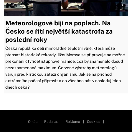
Meteorologové bijí na poplach. Na
Česko se řítí největší katastrofa za
poslední roky
Česká republika čelí mimořádné teplotní vlně, která může
přepsat historické rekordy. Jižní Morava se připravuje na možné
překonání čtyřicetistupňové hranice, což by znamenalo dosud
nezaznamenané maximum. Červené výstrahy meteorologů
varují před kritickou zátěží organismu. Jak se na příchod
extrémního počasí připravit a co všechno nás v následujících
dnech čeká?
Zavřít reklamu
O nás
|
Redakce
|
Reklama
|
Cookies
|