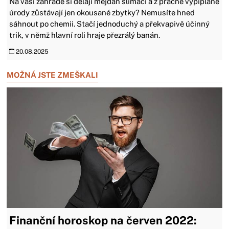
Na vaší zahradě si dělají mejdan slimáci a z pracně vypiplané
úrody zůstávají jen okousané zbytky? Nemusíte hned
sáhnout po chemii. Stačí jednoduchý a překvapivě účinný
trik, v němž hlavní roli hraje přezrálý banán.
20.08.2025
MOŽNÁ JSTE ZMEŠKALI
Finanční horoskop na červen 2022: