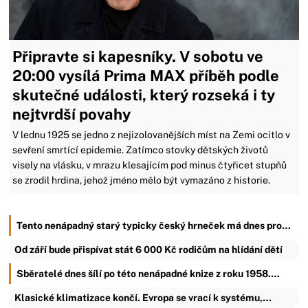
Připravte si kapesníky. V sobotu ve
20:00 vysílá Prima MAX příběh podle
skutečné události, který rozseká i ty
nejtvrdší povahy
V lednu 1925 se jedno z nejizolovanějších míst na Zemi ocitlo v
sevření smrtící epidemie. Zatímco stovky dětských životů
visely na vlásku, v mrazu klesajícím pod minus čtyřicet stupňů
se zrodil hrdina, jehož jméno mělo být vymazáno z historie.
Tento nenápadný starý typicky český hrneček má dnes pro…
Od září bude přispívat stát 6 000 Kč rodičům na hlídání dětí
Sběratelé dnes šílí po této nenápadné knize z roku 1958.…
Klasické klimatizace končí. Evropa se vrací k systému,…