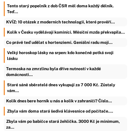
Tento starý popelník z dob ČSR měl doma každý dělník.
Teď…
KVÍZ: 10 otázek z moderních technologií, které prověří…
Kolik v Česku vydělávají kominíci. Měsíční mzda překvapila…
Co právě teď udělat s hortenziemi. Geniální radu mojí…
Velký horoskop lásky na srpen: kdo konečně potká svoji
lásku
Termoska na zmrzlinu byla dříve nutností v každé
domácnosti…
Staré sáně sběratelé dnes vykupují za 7 000 Kč. Zůstaly
vám…
Kolik dnes bere horník u nás a kolik v zahraničí? Číslo…
Zbyla vám doma stará šedivá klávesnice od počítače.…
Zbyla vám po babičce stará žehlička. 3000 Kč je minimum,
za…