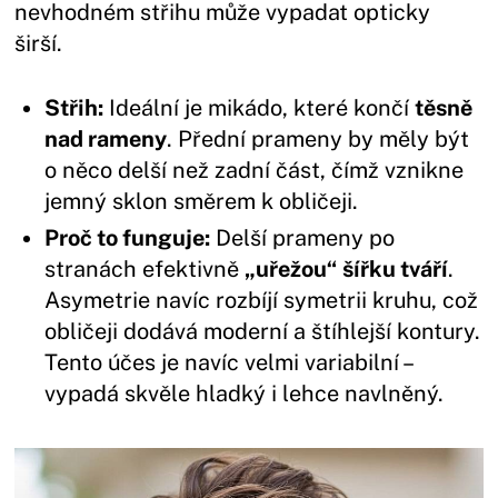
nevhodném střihu může vypadat opticky
širší.
Střih:
Ideální je mikádo, které končí
těsně
nad rameny
. Přední prameny by měly být
o něco delší než zadní část, čímž vznikne
jemný sklon směrem k obličeji.
Proč to funguje:
Delší prameny po
stranách efektivně
„uřežou“ šířku tváří
.
Asymetrie navíc rozbíjí symetrii kruhu, což
obličeji dodává moderní a štíhlejší kontury.
Tento účes je navíc velmi variabilní –
vypadá skvěle hladký i lehce navlněný.