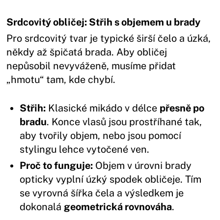
Srdcovitý obličej: Střih s objemem u brady
Pro srdcovitý tvar je typické širší čelo a úzká,
někdy až špičatá brada. Aby obličej
nepůsobil nevyváženě, musíme přidat
„hmotu“ tam, kde chybí.
Střih:
Klasické mikádo v délce
přesně po
bradu
. Konce vlasů jsou prostříhané tak,
aby tvořily objem, nebo jsou pomocí
stylingu lehce vytočené ven.
Proč to funguje:
Objem v úrovni brady
opticky vyplní úzký spodek obličeje. Tím
se vyrovná šířka čela a výsledkem je
dokonalá
geometrická rovnováha
.