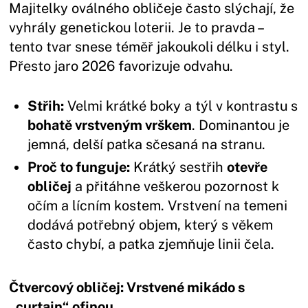
Majitelky oválného obličeje často slýchají, že
vyhrály genetickou loterii. Je to pravda –
tento tvar snese téměř jakoukoli délku i styl.
Přesto jaro 2026 favorizuje odvahu.
Střih:
Velmi krátké boky a týl v kontrastu s
bohatě vrstveným vrškem
. Dominantou je
jemná, delší patka sčesaná na stranu.
Proč to funguje:
Krátký sestřih
otevře
obličej
a přitáhne veškerou pozornost k
očím a lícním kostem. Vrstvení na temeni
dodává potřebný objem, který s věkem
často chybí, a patka zjemňuje linii čela.
Čtvercový obličej: Vrstvené mikádo s
„curtain“ ofinou