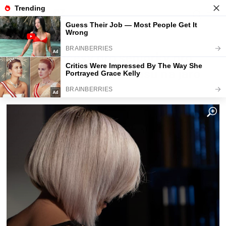
Fajntip.cz
Magazín
Nejlepší účesy pro seniorky pro
každý typ obličeje a vlasů na jaro
2026