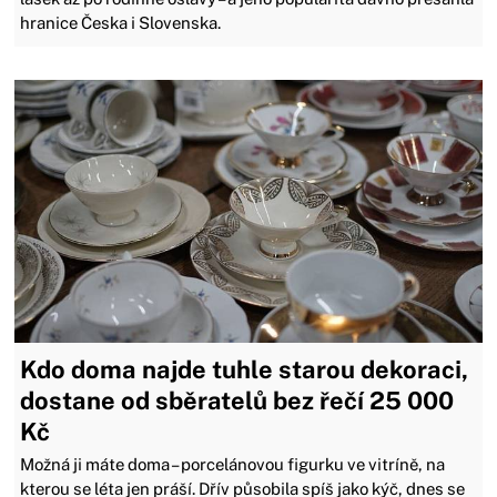
hranice Česka i Slovenska.
Kdo doma najde tuhle starou dekoraci,
dostane od sběratelů bez řečí 25 000
Kč
Možná ji máte doma – porcelánovou figurku ve vitríně, na
kterou se léta jen práší. Dřív působila spíš jako kýč, dnes se