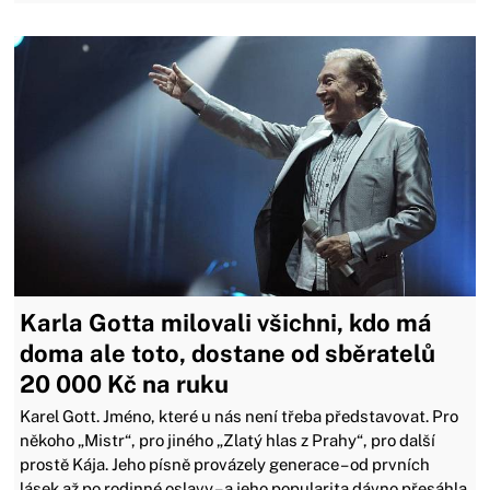
Karla Gotta milovali všichni, kdo má
doma ale toto, dostane od sběratelů
20 000 Kč na ruku
Karel Gott. Jméno, které u nás není třeba představovat. Pro
někoho „Mistr“, pro jiného „Zlatý hlas z Prahy“, pro další
prostě Kája. Jeho písně provázely generace – od prvních
lásek až po rodinné oslavy – a jeho popularita dávno přesáhla