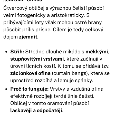
Čtvercový obličej s výraznou čelistí působí
velmi fotogenicky a aristokraticky. S
přibývajícími lety však mohou ostré hrany
působit příliš přísně. Cílem je tedy celkový
dojem
zjemnit
.
Střih:
Středně dlouhé mikádo s
měkkými,
stupňovitými vrstvami
, které začínají v
úrovni lícních kostí. K tomu se přidává tzv.
záclonková ofina
(curtain bangs), která se
uprostřed rozbíhá a lemuje spánky.
Proč to funguje:
Vrstvy a vzdušná ofina
efektivně rozbíjejí tvrdé linie čelisti.
Obličej v tomto orámování působí
laskavěji a odpočatěji
.