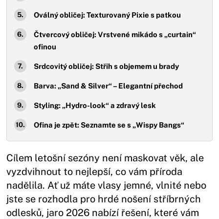
Oválný obličej: Texturovaný Pixie s patkou
Čtvercový obličej: Vrstvené mikádo s „curtain“
ofinou
Srdcovitý obličej: Střih s objemem u brady
Barva: „Sand & Silver“ – Elegantní přechod
Styling: „Hydro-look“ a zdravý lesk
Ofina je zpět: Seznamte se s „Wispy Bangs“
Cílem letošní sezóny není maskovat věk, ale
vyzdvihnout to nejlepší, co vám příroda
nadělila. Ať už máte vlasy jemné, vlnité nebo
jste se rozhodla pro hrdé nošení stříbrných
odlesků, jaro 2026 nabízí řešení, které vám