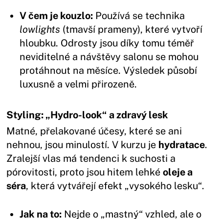
V čem je kouzlo:
Používá se technika
lowlights
(tmavší prameny), které vytvoří
hloubku. Odrosty jsou díky tomu téměř
neviditelné a návštěvy salonu se mohou
protáhnout na měsíce. Výsledek působí
luxusně a velmi přirozeně.
Styling: „Hydro-look“ a zdravý lesk
Matné, přelakované účesy, které se ani
nehnou, jsou minulostí. V kurzu je
hydratace
.
Zralejší vlas má tendenci k suchosti a
pórovitosti, proto jsou hitem lehké
oleje a
séra
, která vytvářejí efekt „vysokého lesku“.
Jak na to:
Nejde o „mastný“ vzhled, ale o