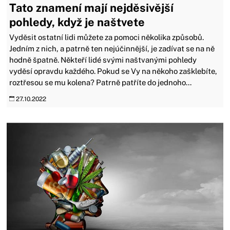
Tato znamení mají nejděsivější
pohledy, když je naštvete
Vyděsit ostatní lidi můžete za pomoci několika způsobů.
Jedním z nich, a patrně ten nejúčinnější, je zadívat se na ně
hodně špatně. Někteří lidé svými naštvanými pohledy
vyděsí opravdu každého. Pokud se Vy na někoho zašklebíte,
roztřesou se mu kolena? Patrně patříte do jednoho...
27.10.2022