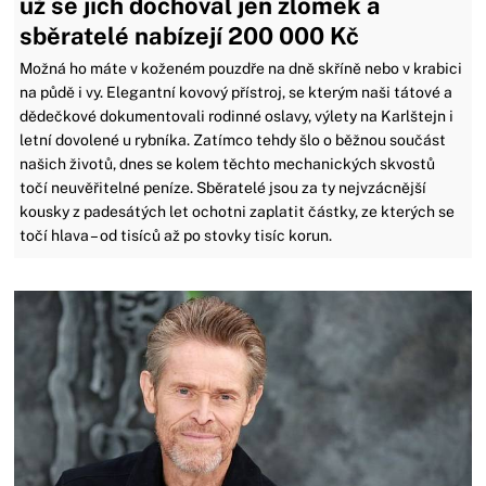
už se jich dochoval jen zlomek a
sběratelé nabízejí 200 000 Kč
Možná ho máte v koženém pouzdře na dně skříně nebo v krabici
na půdě i vy. Elegantní kovový přístroj, se kterým naši tátové a
dědečkové dokumentovali rodinné oslavy, výlety na Karlštejn i
letní dovolené u rybníka. Zatímco tehdy šlo o běžnou součást
našich životů, dnes se kolem těchto mechanických skvostů
točí neuvěřitelné peníze. Sběratelé jsou za ty nejvzácnější
kousky z padesátých let ochotni zaplatit částky, ze kterých se
točí hlava – od tisíců až po stovky tisíc korun.