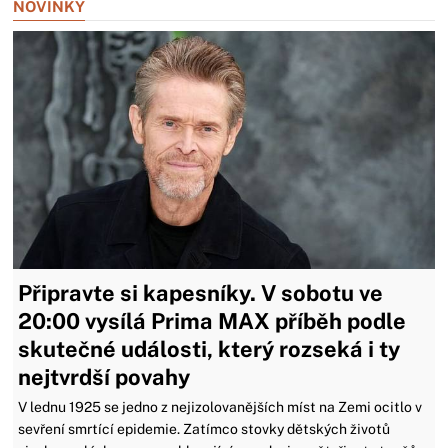
NOVINKY
Připravte si kapesníky. V sobotu ve
20:00 vysílá Prima MAX příběh podle
skutečné události, který rozseká i ty
nejtvrdší povahy
V lednu 1925 se jedno z nejizolovanějších míst na Zemi ocitlo v
sevření smrtící epidemie. Zatímco stovky dětských životů