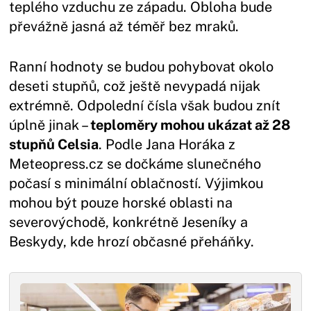
teplého vzduchu ze západu. Obloha bude
převážně jasná až téměř bez mraků.
Ranní hodnoty se budou pohybovat okolo
deseti stupňů, což ještě nevypadá nijak
extrémně. Odpolední čísla však budou znít
úplně jinak –
teploměry mohou ukázat až 28
stupňů Celsia
. Podle Jana Horáka z
Meteopress.cz se dočkáme slunečného
počasí s minimální oblačností. Výjimkou
mohou být pouze horské oblasti na
severovýchodě, konkrétně Jeseníky a
Beskydy, kde hrozí občasné přeháňky.