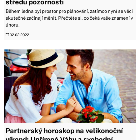
středu pozornosti
Během ledna byl prostor pro plánování, zatímco nyní se věci
skutečně začínají měnit. Přečtěte si, co čeká vaše znamení v
únoru.
02.02.2022
Partnerský horoskop na velikonoční
víkend: Upřímné Váhy a svobodní