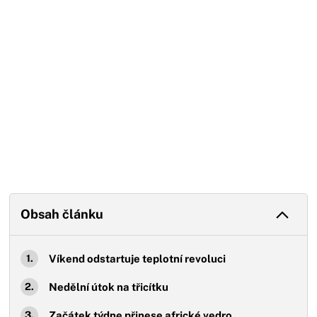
Obsah článku
Víkend odstartuje teplotní revoluci
Nedělní útok na třicítku
Začátek týdne přinese africké vedro