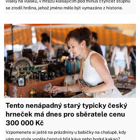
visely na vlásku, v mrazu klesajícím pod minus čtyřicet stupňů
se zrodil hrdina, jehož jméno mělo být vymazáno z historie.
Tento nenápadný starý typicky český
hrneček má dnes pro sběratele cenu
300 000 Kč
Vzpomenete si ještě na prázdniny u babičky na chalupě, kdy
vám na stole voněla čerstvá bílá káva nebo horké kakao?