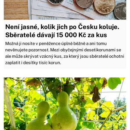
Není jasné, kolik jich po Česku koluje.
Sběratelé dávají 15 000 Kč za kus
Možná ji nosíte v peněžence úplně běžně a ani tomu
nevěnujete pozornost. Mezi obyčejnými desetikorunami se
ale může skrývat vzácný kus, za který jsou sběratelé ochotni
zaplatit i desítky tisíc korun.