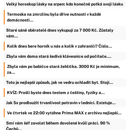
Velký horoskop lásky na srpen: kdo konečně potká svoji lásku
Termoska na zmrzlinu byla dříve nutností v každé
domácnosti…
Staré sáně sběratelé dnes vykupují za 7 000 Kč. Zůstaly
vám…
Kolik dnes bere horník u nás a kolik v zahraničí? Číslo…
Zbyla vám doma stará šedivá klávesnice od počítače.…
Zbyla vám po babičce stará žehlička. 3000 Kč je minimum,
za…
Toto je nejlepší způsob, jak ve vedru ochladit byt. Stojí…
KVÍZ: Prošli byste dnes testem z češtiny, fyziky a…
Jak 5x prodloužit trvanlivost potravin v lednici. Existuje…
Ve čtvrtek ve 22:00 vytáhne Prima MAX z archivu nejlepší…
Smí vám šéf zavolat během dovolené kvůli práci. 90 %
Čechů…