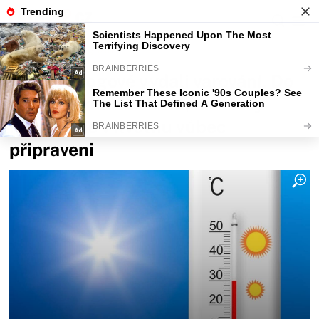
Fajntip.cz
Magazín
Meteorologové vydali varování. Do
Česka vtrhne extrém, na který
nebudeme v květnu vůbec
připraveni