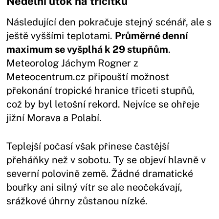
Nedělní útok na třicítku
Následující den pokračuje stejný scénář, ale s
ještě vyššími teplotami.
Průměrné denní
maximum se vyšplhá k 29 stupňům
.
Meteorolog Jáchym Rogner z
Meteocentrum.cz připouští možnost
překonání tropické hranice třiceti stupňů,
což by byl letošní rekord. Nejvíce se ohřeje
jižní Morava a Polabí.
Teplejší počasí však přinese častější
přeháňky než v sobotu. Ty se objeví hlavně v
severní polovině země. Žádné dramatické
bouřky ani silný vítr se ale neočekávají,
srážkové úhrny zůstanou nízké.