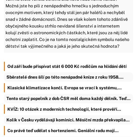
Možná jste ho pili z nenápadného hrnečku s jednoduchým
ovocným motivem, který tehdy stál jen pár haléřů a nechyběl
snad v žádné domácnosti. Dnes se však kolem tohoto zdánlivě
obyčejného kousku strhlo nevídané šílenství a internetem
kolují zvěsti o astronomických částkách, které jsou za něj lidé
ochotni zaplatit. Co je na tomto nostalgickém symbolu našeho
dětství tak výjimečného a jaká je jeho skutečná hodnota?
Od září bude přispívat stát 6 000 Kč rodičům na hlídání dětí
Sběratelé dnes šílí po této nenápadné knize z roku 1958.…
Klasické klimatizace končí. Evropa se vrací k systému,…
Tento starý popelník z dob ČSR měl doma každý dělník. Teď…
KVÍZ: 10 otázek z moderních technologií, které prověří…
Kolik v Česku vydělávají kominíci. Měsíční mzda překvapila…
Co právě teď udělat s hortenziemi. Geniální radu mojí…