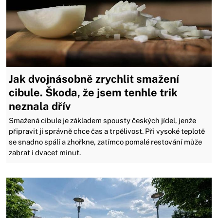
Jak dvojnásobně zrychlit smažení
cibule. Škoda, že jsem tenhle trik
neznala dřív
Smažená cibule je základem spousty českých jídel, jenže
připravit ji správně chce čas a trpělivost. Při vysoké teplotě
se snadno spálí a zhořkne, zatímco pomalé restování může
zabrat i dvacet minut.