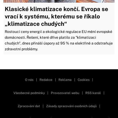
Klasické klimatizace končí. Evropa se
vrací k systému, kterému se říkalo
„klimatizace chudých“
Rostoucí ceny energií a ekologické regulace EU mění evropské
domácnosti. Řešení, které dříve platilo za "klimatizaci
chudých", dnes přináší úspory až 95 % na elektřině a odstraňuje
zdravotní problémy.
Zavřít reklamu
O nás
|
Redakce
|
Reklama
|
Cookies
|
Všeobecné podmínky
|
Provozovatel webu
|
RSS kanál
|
Zpracování dat
|
Zásady zpracování osobních údajů
|