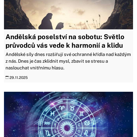
Andělská poselství na sobotu: Světlo
průvodců vás vede k harmonií a klidu
Andělské síly dnes rozšiřují své ochranné křídla nad každým
z nás. Dnes je čas zklidnit mysl, zbavit se stresu a
naslouchat vnitřnímu hlasu.
29.11.2025