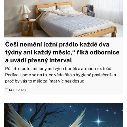
Češi nemění ložní prádlo každé dva
týdny ani každý měsíc,“ říká odbornice
a uvádí přesný interval
Půl litru potu, miliony mrtvých buněk a armáda roztočů.
Podívali jsme se na to, co věda říká o hygieně povlečení – a
proč by vás to mělo zajímat víc než dosud.
14.01.2026