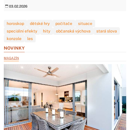
03.02.2026
horoskop
dětské hry
počítače
situace
speciální efekty
hity
občanská výchova
stará slova
konzole
les
NOVINKY
MAGAZÍN