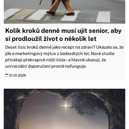
Kolik kroků denně musí ujít senior, aby
si prodloužil život o několik let
Deset tisíc kroků denně jako recept na zdraví? Ukázalo se, že
jde o marketingový mýtus z šedesátých let. Nové studie
přinášejí překvapivě nižší čísla – a hlavně ukazují, že
univerzální doporučení prostě nefunguje.
31.01.2026