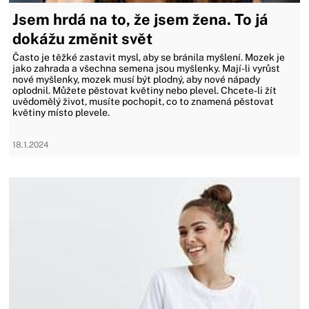
Jsem hrdá na to, že jsem žena. To já
dokážu změnit svět
Často je těžké zastavit mysl, aby se bránila myšlení. Mozek je
jako zahrada a všechna semena jsou myšlenky. Mají-li vyrůst
nové myšlenky, mozek musí být plodný, aby nové nápady
oplodnil. Můžete pěstovat květiny nebo plevel. Chcete-li žít
uvědomělý život, musíte pochopit, co to znamená pěstovat
květiny místo plevele.
18.1.2024