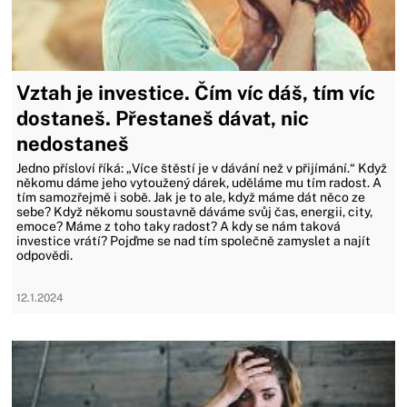
Vztah je investice. Čím víc dáš, tím víc
dostaneš. Přestaneš dávat, nic
nedostaneš
Jedno přísloví říká: „Více štěstí je v dávání než v přijímání.“ Když
někomu dáme jeho vytoužený dárek, uděláme mu tím radost. A
tím samozřejmě i sobě. Jak je to ale, když máme dát něco ze
sebe? Když někomu soustavně dáváme svůj čas, energii, city,
emoce? Máme z toho taky radost? A kdy se nám taková
investice vrátí? Pojďme se nad tím společně zamyslet a najít
odpovědi.
12.1.2024