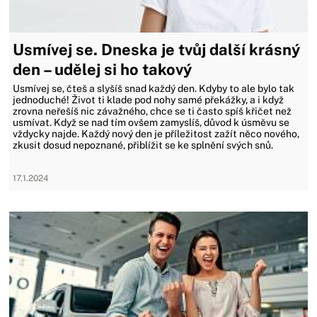
Usmívej se. Dneska je tvůj další krásný
den – udělej si ho takový
Usmívej se, čteš a slyšíš snad každý den. Kdyby to ale bylo tak
jednoduché! Život ti klade pod nohy samé překážky, a i když
zrovna neřešíš nic závažného, chce se ti často spíš křičet než
usmívat. Když se nad tím ovšem zamyslíš, důvod k úsměvu se
vždycky najde. Každý nový den je příležitost zažít něco nového,
zkusit dosud nepoznané, přiblížit se ke splnění svých snů.
17.1.2024