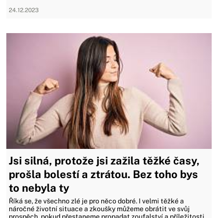
24.12.2023
Jsi silná, protože jsi zažila těžké časy,
prošla bolestí a ztrátou. Bez toho bys
to nebyla ty
Říká se, že všechno zlé je pro něco dobré. I velmi těžké a
náročné životní situace a zkoušky můžeme obrátit ve svůj
prospěch, pokud přestaneme propadat zoufalství a příležitosti