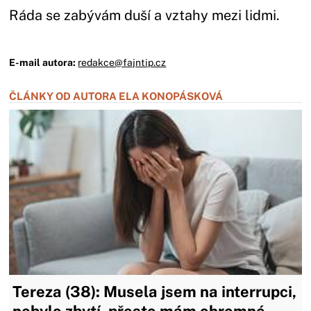
Ráda se zabývám duší a vztahy mezi lidmi.
E-mail autora:
redakce@fajntip.cz
ČLÁNKY OD AUTORA ELA KONOPÁSKOVÁ
Tereza (38): Musela jsem na interrupci,
nebylo zbytí, přesto mám ohromné