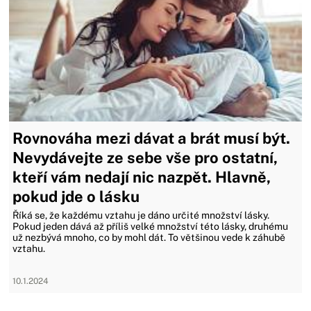
Rovnováha mezi dávat a brát musí být.
Nevydávejte ze sebe vše pro ostatní,
kteří vám nedají nic nazpět. Hlavně,
pokud jde o lásku
Říká se, že každému vztahu je dáno určité množství lásky.
Pokud jeden dává až příliš velké množství této lásky, druhému
už nezbývá mnoho, co by mohl dát. To většinou vede k záhubě
vztahu.
10.1.2024