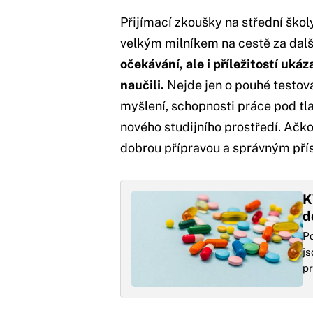
Přijímací zkoušky na střední ško
velkým milníkem na cestě za dal
očekávání, ale i příležitostí uká
naučili.
Nejde jen o pouhé testován
myšlení, schopnosti práce pod tl
nového studijního prostředí. Ačk
dobrou přípravou a správným přís
K
d
Po
js
pr