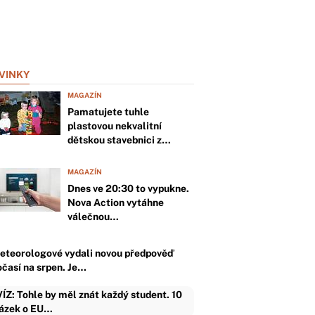
VINKY
MAGAZÍN
Pamatujete tuhle
plastovou nekvalitní
dětskou stavebnici z…
MAGAZÍN
Dnes ve 20:30 to vypukne.
Nova Action vytáhne
válečnou…
eteorologové vydali novou předpověď
očasí na srpen. Je…
ÍZ: Tohle by měl znát každý student. 10
ázek o EU…