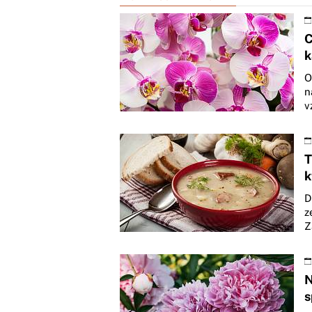
C
k
O
n
v
T
k
D
z
Z
N
s