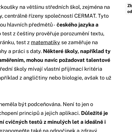
Zb
zkoušky na většinu středních škol, zejména na
od
, centrálně řízeny společností CERMAT. Tyto
vou hlavních předmětů -
českého jazyka a
o test z češtiny prověřuje porozumění textu,
ránku, test z
matematiky
se zaměřuje na
ohy a práci s daty.
Některé školy, například ty
aměřením, mohou navíc požadovat talentové
dní školy mívají vlastní přijímací kritéria
příklad z angličtiny nebo biologie, avšak to už
 neměla být podceňována. Není to jen o
hopení principů a jejich aplikaci.
Důležité je
í cvičných testů z minulých let a ideálně i
zapomeňte také na odpočinek a zdravý