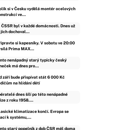
olik si v Česku vydělá montér ocelových
onstrukcí ve…
 ČSSR byl v každé domácnosti. Dnes už
 jich dochoval…
řipravte si kapesníky. V sobotu ve 20:00
ysílá Prima MAX…
nto nenápadný starý typicky český
neček má dnes pro…
d září bude přispívat stát 6 000 Kč
odičům na hlídání dětí
ěratelé dnes šílí po této nenápadné
ize z roku 1958.…
lasické klimatizace končí. Evropa se
rací k systému,…
nto starý popelník z dob ČSR měl doma