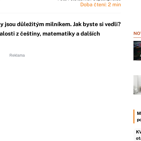
Doba čtení: 2 min
y jsou důležitým milníkem. Jak byste si vedli?
nalosti z češtiny, matematiky a dalších
NO
M
p
KV
ot