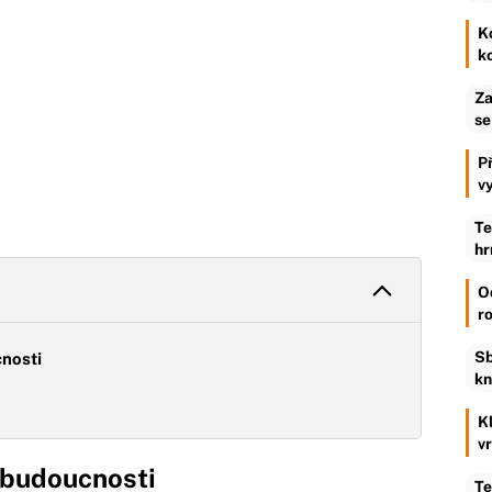
K
k
Za
se
P
v
Te
hr
O
r
Sb
cnosti
kn
K
v
k budoucnosti
Te