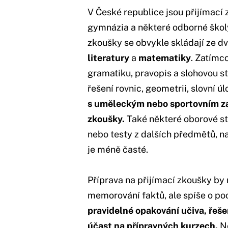
V České republice jsou přijímací 
gymnázia a některé odborné školy
zkoušky se obvykle skládají ze d
literatury
a
matematiky
. Zatímc
gramatiku, pravopis a slohovou st
řešení rovnic, geometrii, slovní úl
s uměleckým nebo sportovním z
zkoušky.
Také některé oborové stře
nebo testy z dalších předmětů, na
je méně časté.
Příprava na přijímací zkoušky by
memorování faktů, ale spíše o poc
pravidelné opakování učiva, řešen
účast na přípravných kurzech.
Ne