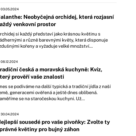
03.05.2024
alanthe: Neobyčejná orchidej, která rozjasní
aždý venkovní prostor
rchidej si každý představí jako krásnou květinu s
ádhernými a různě barevnými květy, která disponuje
zdušnými kořeny a vyžaduje velké množství...
08.12.2024
radiční česká a moravská kuchyně: Kvíz,
terý prověří vaše znalosti
nes se podíváme na další typická a tradiční jídla z naší
emě, generacemi ověřená a ještě dnes oblíbená.
aměříme se na staročeskou kuchyni. Už...
30.04.2024
ejlepší sousedé pro vaše pivoňky: Zvolte ty
právné květiny pro bujný záhon