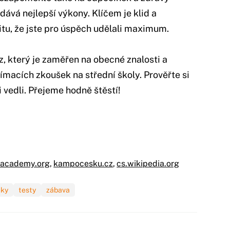
ává nejlepší výkony. Klíčem je klid a
tu, že jste pro úspěch udělali maximum.
, který je zaměřen na obecné znalosti a
jímacích zkoušek na střední školy. Prověřte si
i vedli. Přejeme hodně štěstí!
nacademy.org
,
kampocesku.cz
,
cs.wikipedia.org
čky
testy
zábava