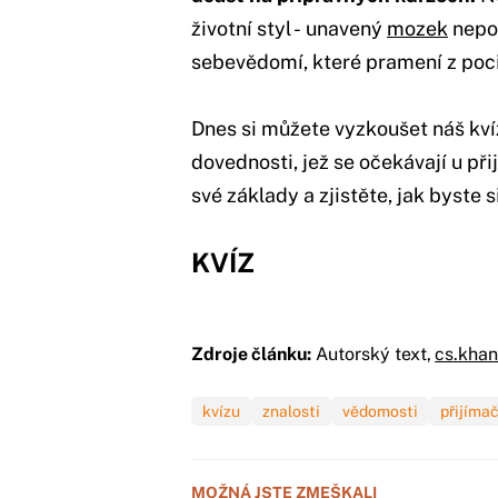
životní styl - unavený
mozek
nepod
sebevědomí, které pramení z poci
Dnes si můžete vyzkoušet náš kvíz
dovednosti, jež se očekávají u při
své základy a zjistěte, jak byste s
KVÍZ
Zdroje článku:
Autorský text,
cs.kha
kvízu
znalosti
vědomosti
přijíma
MOŽNÁ JSTE ZMEŠKALI