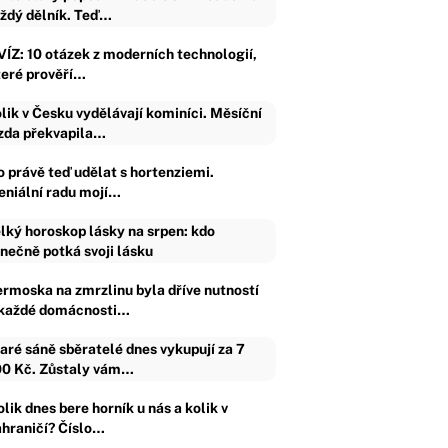
ždý dělník. Teď…
VÍZ: 10 otázek z moderních technologií,
teré prověří…
lik v Česku vydělávají kominíci. Měsíční
da překvapila…
o právě teď udělat s hortenziemi.
eniální radu mojí…
lký horoskop lásky na srpen: kdo
nečně potká svoji lásku
ermoska na zmrzlinu byla dříve nutností
 každé domácnosti…
aré sáně sběratelé dnes vykupují za 7
0 Kč. Zůstaly vám…
lik dnes bere horník u nás a kolik v
ahraničí? Číslo…