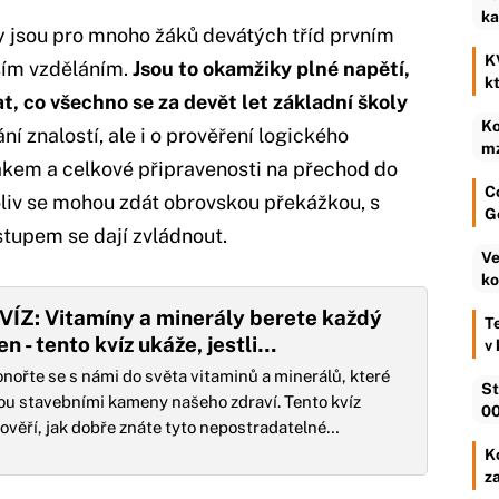
ka
ly jsou pro mnoho žáků devátých tříd prvním
K
ším vzděláním.
Jsou to okamžiky plné napětí,
k
zat, co všechno se za devět let základní školy
Ko
í znalostí, ale i o prověření logického
mz
akem a celkové připravenosti na přechod do
C
oliv se mohou zdát obrovskou překážkou, s
G
tupem se dají zvládnout.
Ve
ko
VÍZ: Vitamíny a minerály berete každý
T
en - tento kvíz ukáže, jestli…
v
nořte se s námi do světa vitaminů a minerálů, které
St
ou stavebními kameny našeho zdraví. Tento kvíz
00
ověří, jak dobře znáte tyto nepostradatelné…
Ko
z