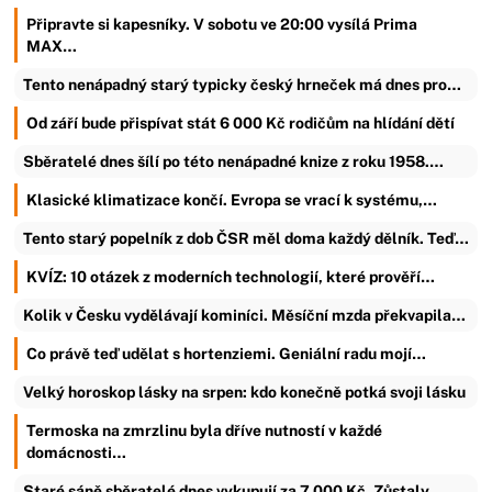
Připravte si kapesníky. V sobotu ve 20:00 vysílá Prima
MAX…
Tento nenápadný starý typicky český hrneček má dnes pro…
Od září bude přispívat stát 6 000 Kč rodičům na hlídání dětí
Sběratelé dnes šílí po této nenápadné knize z roku 1958.…
Klasické klimatizace končí. Evropa se vrací k systému,…
Tento starý popelník z dob ČSR měl doma každý dělník. Teď…
KVÍZ: 10 otázek z moderních technologií, které prověří…
Kolik v Česku vydělávají kominíci. Měsíční mzda překvapila…
Co právě teď udělat s hortenziemi. Geniální radu mojí…
Velký horoskop lásky na srpen: kdo konečně potká svoji lásku
Termoska na zmrzlinu byla dříve nutností v každé
domácnosti…
Staré sáně sběratelé dnes vykupují za 7 000 Kč. Zůstaly