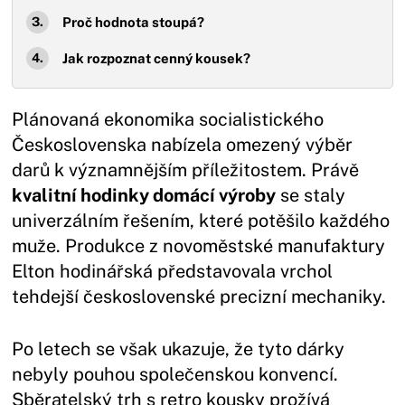
Proč hodnota stoupá?
Jak rozpoznat cenný kousek?
Plánovaná ekonomika socialistického
Československa nabízela omezený výběr
darů k významnějším příležitostem. Právě
kvalitní hodinky domácí výroby
se staly
univerzálním řešením, které potěšilo každého
muže. Produkce z novoměstské manufaktury
Elton hodinářská představovala vrchol
tehdejší československé precizní mechaniky.
Po letech se však ukazuje, že tyto dárky
nebyly pouhou společenskou konvencí.
Sběratelský trh s retro kousky prožívá