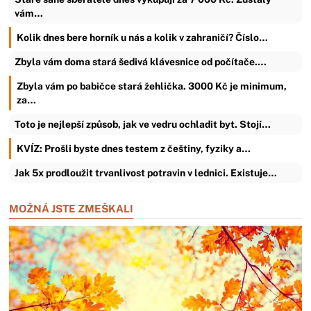
vám…
Kolik dnes bere horník u nás a kolik v zahraničí? Číslo…
Zbyla vám doma stará šedivá klávesnice od počítače.…
Zbyla vám po babičce stará žehlička. 3000 Kč je minimum,
za…
Toto je nejlepší způsob, jak ve vedru ochladit byt. Stojí…
KVÍZ: Prošli byste dnes testem z češtiny, fyziky a…
Jak 5x prodloužit trvanlivost potravin v lednici. Existuje…
MOŽNÁ JSTE ZMEŠKALI