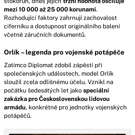
stokorun, dnes jejich
tržní hodnota osciluje
mezi 10 000 až 25 000 korunami
.
Rozhodující faktory zahrnují zachovalost
ciferníku a dostupnost originálního balení
včetně záručních dokumentů.
Orlík – legenda pro vojenské potápěče
Zatímco Diplomat zdobil zápěstí při
společenských událostech, model Orlík
sloužil zcela odlišnému účelu. Vznikl na
počátku šedesátých let jako
speciální
zakázka pro Československou lidovou
armádu
, konkrétně pro jednotky vojenských
potápěčů.