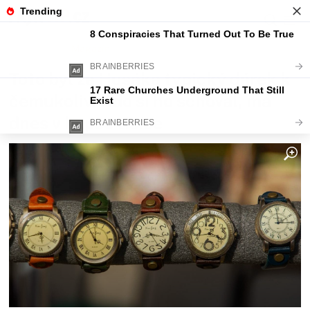
Fajntip.cz
Magazín
Toto byl za Husáka typický dárek k
čemukoliv. Kdo si ho schoval, má
dnes v kapse tisíce