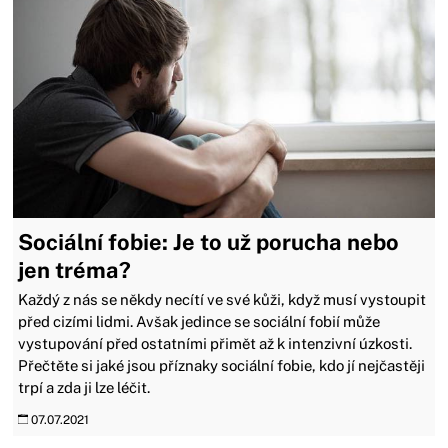
Sociální fobie: Je to už porucha nebo
jen tréma?
Každý z nás se někdy necítí ve své kůži, když musí vystoupit
před cizími lidmi. Avšak jedince se sociální fobií může
vystupování před ostatními přimět až k intenzivní úzkosti.
Přečtěte si jaké jsou příznaky sociální fobie, kdo jí nejčastěji
trpí a zda ji lze léčit.
07.07.2021