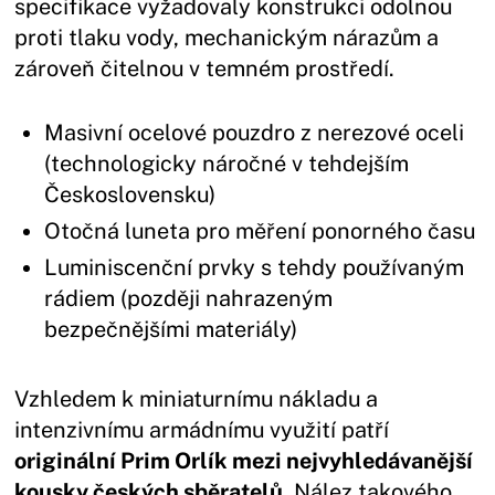
specifikace vyžadovaly konstrukci odolnou
proti tlaku vody, mechanickým nárazům a
zároveň čitelnou v temném prostředí.
Masivní ocelové pouzdro z nerezové oceli
(technologicky náročné v tehdejším
Československu)
Otočná luneta pro měření ponorného času
Luminiscenční prvky s tehdy používaným
rádiem (později nahrazeným
bezpečnějšími materiály)
Vzhledem k miniaturnímu nákladu a
intenzivnímu armádnímu využití patří
originální Prim Orlík mezi nejvyhledávanější
kousky českých sběratelů
. Nález takového