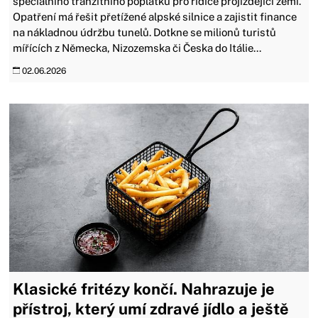
speciálního tranzitního poplatku pro řidiče projíždějící zemí.
Opatření má řešit přetížené alpské silnice a zajistit finance
na nákladnou údržbu tunelů. Dotkne se milionů turistů
mířících z Německa, Nizozemska či Česka do Itálie...
02.06.2026
Klasické fritézy končí. Nahrazuje je
přístroj, který umí zdravé jídlo a ještě