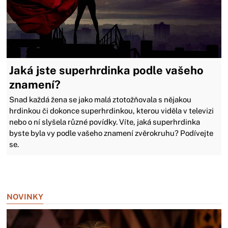
Jaká jste superhrdinka podle vašeho
znamení?
​​​​​​​Snad každá žena se jako malá ztotožňovala s nějakou
hrdinkou či dokonce superhrdinkou, kterou viděla v televizi
nebo o ní slyšela různé povídky. Víte, jaká superhrdinka
byste byla vy podle vašeho znamení zvěrokruhu? Podívejte
se.
Zavřít reklamu
NOVINKY