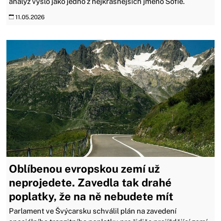
analýz vyšlo jako jedno z nejkrásnějších jméno Sofie.
11.05.2026
Oblíbenou evropskou zemí už
neprojedete. Zavedla tak drahé
poplatky, že na ně nebudete mít
Parlament ve Švýcarsku schválil plán na zavedení