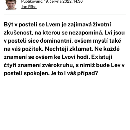
Publikováno: 19. června 2022, 14:30
Jan Říha
Být v posteli se Lvem je zajímavá životní
zkušenost, na kterou se nezapomíná. Lvi jsou
v posteli sice dominantní, ovšem myslí také
na váš požitek. Nechtějí zklamat. Ne každé
znamení se ovšem ke Lvovi hodí. Existují
čtyři znamení zvěrokruhu, s nimiž bude Lev v
posteli spokojen. Je to i váš případ?
Začátek reklamy
Konec reklamy