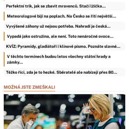
Perfektní trik, jak se zbavit mravenců. Stačí lžička…
Meteorologové bijí na poplach. Na Česko se řítí největší…
Vyvýšené záhony už nejsou potřeba. Nahradí je česká…
Vypadá jako ostružina, ale není. Toto nenáročné ovoce…
KVÍZ: Pyramidy, gladiátoři i klínové písmo. Poznáte slavné…
V těchto termínech budou letos všechny státní hrady a
zámky…
Těžko říci, zda je to hezké. Sběratelé ale nabízejí přes 80…
MOŽNÁ JSTE ZMEŠKALI