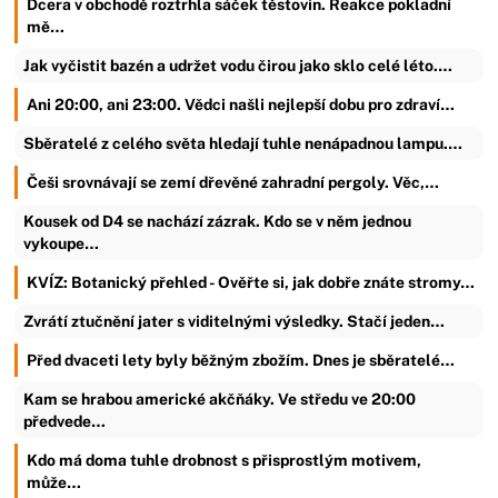
Dcera v obchodě roztrhla sáček těstovin. Reakce pokladní
mě…
Jak vyčistit bazén a udržet vodu čirou jako sklo celé léto.…
Ani 20:00, ani 23:00. Vědci našli nejlepší dobu pro zdraví…
Sběratelé z celého světa hledají tuhle nenápadnou lampu.…
Češi srovnávají se zemí dřevěné zahradní pergoly. Věc,…
Kousek od D4 se nachází zázrak. Kdo se v něm jednou
vykoupe…
KVÍZ: Botanický přehled - Ověřte si, jak dobře znáte stromy…
Zvrátí ztučnění jater s viditelnými výsledky. Stačí jeden…
Před dvaceti lety byly běžným zbožím. Dnes je sběratelé…
Kam se hrabou americké akčňáky. Ve středu ve 20:00
předvede…
Kdo má doma tuhle drobnost s přisprostlým motivem,
může…