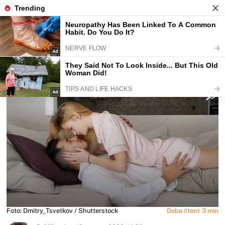
Fajntip.cz
Horoskopy a zvěrokruhy
Znamení zvěrokruhu, která se
nejlépe hodí v posteli ke Lvovi
Foto: Dmitry_Tsvetkov / Shutterstock
Doba čtení: 3 min