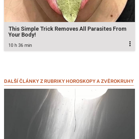
This Simple Trick Removes All Parasites From
Your Body!
10 h 36 min
Zavřít reklamu
Zavřít reklamu
DALŠÍ ČLÁNKY Z RUBRIKY HOROSKOPY A ZVĚROKRUHY