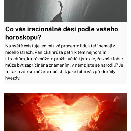
Co vás iracionálně děsí podle vašeho
horoskopu?
Na světě existuje jen mizivé procento lidí, kteří nemají z
ničeho strach. Panická hrůza patří k těm nejhorším
strachům, které můžete prožít. Věděli jste ale, že vaše fobie
může být zapříčiněna znamením, v němž jste se narodili? Je
to tak a zde se můžete dočíst, k jaké fobii vás předurčily
hvězdy.