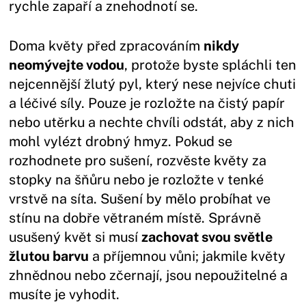
rychle zapaří a znehodnotí se.
Doma květy před zpracováním
nikdy
neomývejte vodou
, protože byste spláchli ten
nejcennější žlutý pyl, který nese nejvíce chuti
a léčivé síly. Pouze je rozložte na čistý papír
nebo utěrku a nechte chvíli odstát, aby z nich
mohl vylézt drobný hmyz. Pokud se
rozhodnete pro sušení, rozvěste květy za
stopky na šňůru nebo je rozložte v tenké
vrstvě na síta. Sušení by mělo probíhat ve
stínu na dobře větraném místě. Správně
usušený květ si musí
zachovat svou světle
žlutou barvu
a příjemnou vůni; jakmile květy
zhnědnou nebo zčernají, jsou nepoužitelné a
musíte je vyhodit.