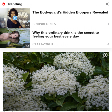
Fajntip.cz
Magazín
Nejléčivější bylina na světě byla
vyhlášena. Právě teď začíná
rozkvétat úplně všude