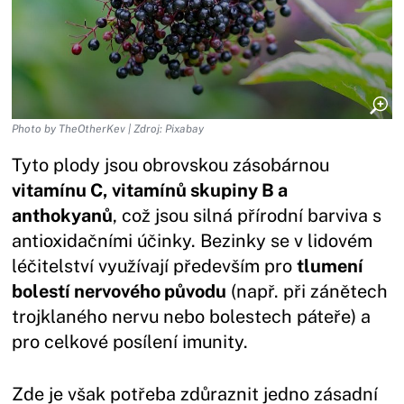
Photo by TheOtherKev | Zdroj: Pixabay
Tyto plody jsou obrovskou zásobárnou
vitamínu C, vitamínů skupiny B a
anthokyanů
, což jsou silná přírodní barviva s
antioxidačními účinky. Bezinky se v lidovém
léčitelství využívají především pro
tlumení
bolestí nervového původu
(např. při zánětech
trojklaného nervu nebo bolestech páteře) a
pro celkové posílení imunity.
Zde je však potřeba zdůraznit jedno zásadní