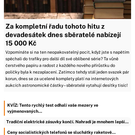
Za kompletní řadu tohoto hitu z
devadesátek dnes sběratelé nabízejí
15 000 Kč
Vzpomínáte si na ten neopakovatelný pocit, když jste s napětím
spěchali do trafiky pro další díl své oblíbené série? Ta vůně
čerstvého papíru a radost z každého nového přírůstku do
poličky byla k nezaplacení. Zatímco tehdy stál jeden svazek pár
korun, dnes se za ucelené komplety platí na internetových
aukcích astronomické částky – sběratelé vytahují desítky tisíc!
KVÍZ: Tento rychlý test odhalí vaše mezery ve
vyjmenovaných…
Tradiční elektrické zásuvky končí. Nahradí je mnohem lepší…
Ceny socialistických telefonů se sluchátky raketově…