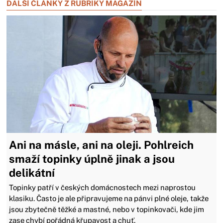
DALŠÍ ČLÁNKY Z RUBRIKY MAGAZÍN
Ani na másle, ani na oleji. Pohlreich
smaží topinky úplně jinak a jsou
delikátní
Topinky patří v českých domácnostech mezi naprostou
klasiku. Často je ale připravujeme na pánvi plné oleje, takže
jsou zbytečně těžké a mastné, nebo v topinkovači, kde jim
zase chybí pořádná křupavost a chuť.