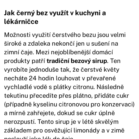
Jak černý bez využít v kuchyni a
lékárničce
Možnosti využití čerstvého bezu jsou velmi
široké a zdaleka nekončí jen u sušení na
zimní čaje. Mezi nejoblíbenější domácí
produkty patří
tradiční bezový sirup
. Ten
vyrobíte jednoduše tak, že čerstvé květy
necháte 24 hodin louhovat v převařené
vychladlé vodě s plátky citronu. Následně
tekutinu přecedíte přes plátno, přidáte cukr
(případně kyselinu citronovou pro konzervaci)
a mírně zahřejete, dokud se cukr úplně
nerozpustí. Tento sirup je v létě skvělým
základem pro osvěžující limonády a v zimě
poslouží jako lék do čaje.