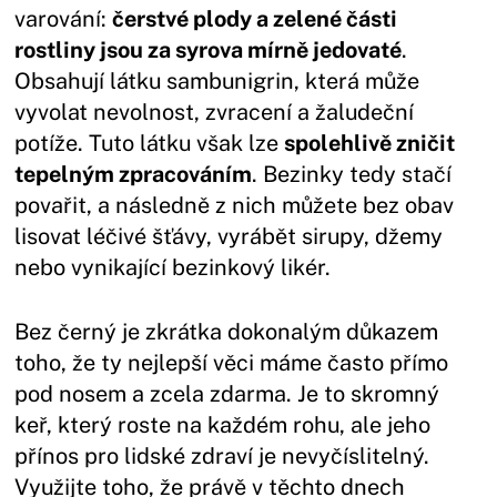
varování:
čerstvé plody a zelené části
rostliny jsou za syrova mírně jedovaté
.
Obsahují látku sambunigrin, která může
vyvolat nevolnost, zvracení a žaludeční
potíže. Tuto látku však lze
spolehlivě zničit
tepelným zpracováním
. Bezinky tedy stačí
povařit, a následně z nich můžete bez obav
lisovat léčivé šťávy, vyrábět sirupy, džemy
nebo vynikající bezinkový likér.
Bez černý je zkrátka dokonalým důkazem
toho, že ty nejlepší věci máme často přímo
pod nosem a zcela zdarma. Je to skromný
keř, který roste na každém rohu, ale jeho
přínos pro lidské zdraví je nevyčíslitelný.
Využijte toho, že právě v těchto dnech