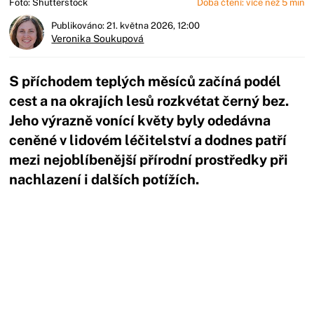
Foto: Shutterstock
Doba čtení: více než 5 min
Publikováno: 21. května 2026, 12:00
Veronika Soukupová
S příchodem teplých měsíců začíná podél
cest a na okrajích lesů rozkvétat černý bez.
Jeho výrazně vonící květy byly odedávna
ceněné v lidovém léčitelství a dodnes patří
mezi nejoblíbenější přírodní prostředky při
nachlazení i dalších potížích.
Začátek reklamy
Konec reklamy