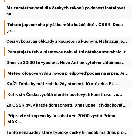
Má zaměstnavatel dle českých zákonů povinnost instalovat
na…
Tohoto japonského plyšáka mělo každé dítě v ČSSR. Dnes
je…
Češi vykopávají obklady z koupelen a kuchyní. Nahrazují je…
Pamatujete tuhle plastovou nekvalitní dětskou stavebnici z…
Dnes ve 20:30 to vypukne. Nova Action vytáhne válečnou…
Meteorologové vydali novou předpověď počasí na srpen. Je…
KVÍZ: Tohle by měl znát každý student. 10 otázek o EU…
Kolik si v Česku vydělá montér ocelových konstrukcí ve…
Za ČSSR byl v každé domácnosti. Dnes už se jich dochoval…
Připravte si kapesníky. V sobotu ve 20:00 vysílá Prima
MAX…
Tento nenápadný starý typicky český hrneček má dnes pro…