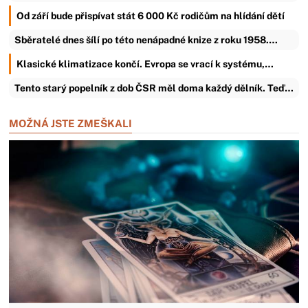
Od září bude přispívat stát 6 000 Kč rodičům na hlídání dětí
Sběratelé dnes šílí po této nenápadné knize z roku 1958.…
Klasické klimatizace končí. Evropa se vrací k systému,…
Tento starý popelník z dob ČSR měl doma každý dělník. Teď…
MOŽNÁ JSTE ZMEŠKALI