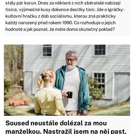
stály pár korun. Dnes za některé z nich sběratelé nabízejí
tisíce, výjimečné kusy dokonce desítky tisíc. Jde o Igráčky -
kultovní hračku z dob socialismu, kterou zná prakticky
každý narozený před rokem 1990. Co rozhoduje o jejich
hodnotě a jak poznat, že máte doma skutečný poklad?
Soused neustále dolézal za mou
manželkou. Nastražil jsem na něj past,