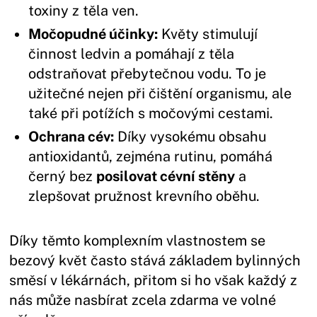
toxiny z těla ven.
Močopudné účinky:
Květy stimulují
činnost ledvin a pomáhají z těla
odstraňovat přebytečnou vodu. To je
užitečné nejen při čištění organismu, ale
také při potížích s močovými cestami.
Ochrana cév:
Díky vysokému obsahu
antioxidantů, zejména rutinu, pomáhá
černý bez
posilovat cévní stěny
a
zlepšovat pružnost krevního oběhu.
Díky těmto komplexním vlastnostem se
bezový květ často stává základem bylinných
směsí v lékárnách, přitom si ho však každý z
nás může nasbírat zcela zdarma ve volné