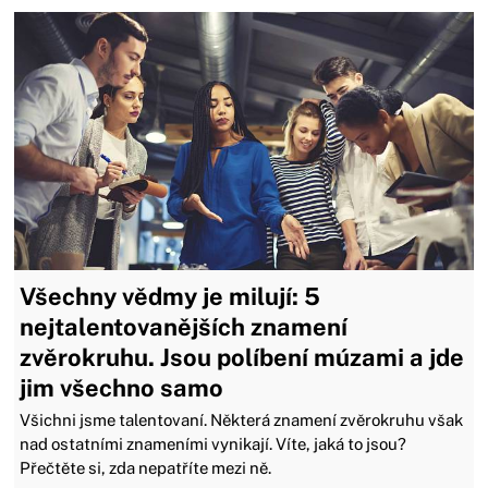
Všechny vědmy je milují: 5
nejtalentovanějších znamení
zvěrokruhu. Jsou políbení múzami a jde
jim všechno samo
Všichni jsme talentovaní. Některá znamení zvěrokruhu však
nad ostatními znameními vynikají. Víte, jaká to jsou?
Přečtěte si, zda nepatříte mezi ně.