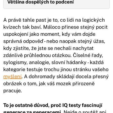
Většina dospělých to podcení
A právě tahle past je to, co lidi na logických
kvízech tak baví. Máloco přinese stejný pocit
uspokojení jako moment, kdy vám dojde
správná odpověď - nebo naopak stejný úžas,
kdy zjistíte, že jste se nechali nachytat
zdánlivě průhlednou otázkou. Číselné řady,
sylogismy, analogie, slovní hádanky - každá
kategorie testuje trochu jinou stránku vašeho
myšlení
. A dohromady skládají docela přesný
obrázek o tom, jak váš mozek přirozeně
pracuje.
To je ostatně důvod, proč IQ testy fascinují
generace za generacemi.
Nejde o soutěž ani