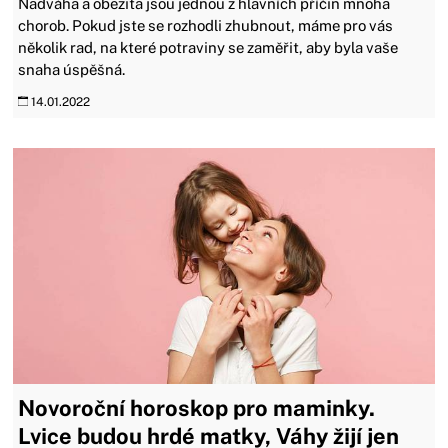
Nadváha a obezita jsou jednou z hlavních příčin mnoha
chorob. Pokud jste se rozhodli zhubnout, máme pro vás
několik rad, na které potraviny se zaměřit, aby byla vaše
snaha úspěšná.
14.01.2022
Novoroční horoskop pro maminky.
Lvice budou hrdé matky, Váhy žijí jen