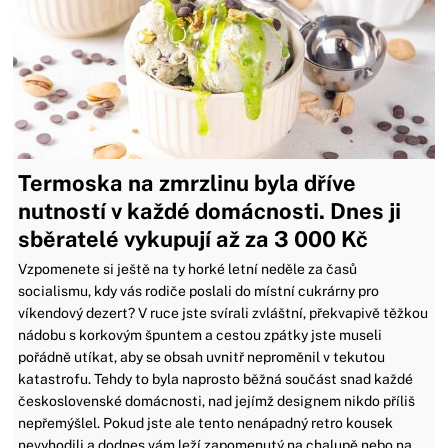
Termoska na zmrzlinu byla dříve
nutností v každé domácnosti. Dnes ji
sběratelé vykupují až za 3 000 Kč
Vzpomenete si ještě na ty horké letní neděle za časů
socialismu, kdy vás rodiče poslali do místní cukrárny pro
víkendový dezert? V ruce jste svírali zvláštní, překvapivě těžkou
nádobu s korkovým špuntem a cestou zpátky jste museli
pořádně utíkat, aby se obsah uvnitř neproměnil v tekutou
katastrofu. Tehdy to byla naprosto běžná součást snad každé
československé domácnosti, nad jejímž designem nikdo příliš
nepřemýšlel. Pokud jste ale tento nenápadný retro kousek
nevyhodili a dodnes vám leží zapomenutý na chalupě nebo na