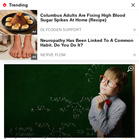
Fajntip.cz
Magazín
KVÍZ: Otestujte svůj logický
úsudek - výsledky vás možná
překvapí