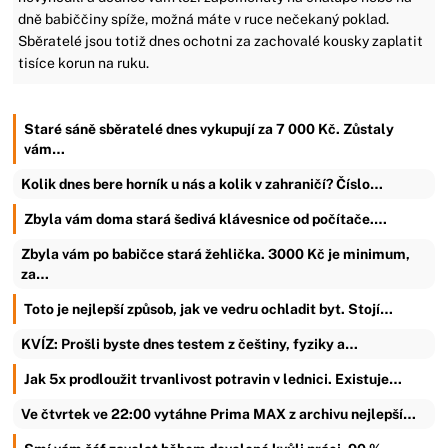
dně babiččiny spíže, možná máte v ruce nečekaný poklad.
Sběratelé jsou totiž dnes ochotni za zachovalé kousky zaplatit
tisíce korun na ruku.
Staré sáně sběratelé dnes vykupují za 7 000 Kč. Zůstaly
vám…
Kolik dnes bere horník u nás a kolik v zahraničí? Číslo…
Zbyla vám doma stará šedivá klávesnice od počítače.…
Zbyla vám po babičce stará žehlička. 3000 Kč je minimum,
za…
Toto je nejlepší způsob, jak ve vedru ochladit byt. Stojí…
KVÍZ: Prošli byste dnes testem z češtiny, fyziky a…
Jak 5x prodloužit trvanlivost potravin v lednici. Existuje…
Ve čtvrtek ve 22:00 vytáhne Prima MAX z archivu nejlepší…