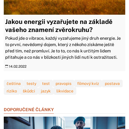
Jakou energii vyzařujete na základě
vašeho znamení zvěrokruhu?
Pokud jde o vibrace, každý vyzařujeme jiný druh energie. Je
to první, nevědomý dojem, který z někoho získáme ještě
před tím, než promluví. Je to to, co nás k určitým lidem
přitahuje a co nás v blízkosti jiných lidí nutí k ostražitosti.
14.02.2022
čeština
testy
test
pravopis
filmový kvíz
postava
riziko
škůdci
jazyk
likvidace
DOPORUČENÉ ČLÁNKY