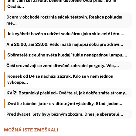
Smí vám šéf zavolat během dovolené kvůli práci. 90 %
Čechů…
Dcera v obchodě roztrhla sáček těstovin. Reakce pokladní
mě…
Jak vyčistit bazén a udržet vodu čirou jako sklo celé léto.…
Ani 20:00, ani 23:00. Vědci našli nejlepší dobu pro zdraví…
Sběratelé z celého světa hledají tuhle nenápadnou lampu.…
Češi srovnávají se zemí dřevěné zahradní pergoly. Věc,…
Kousek od D4 se nachází zázrak. Kdo se v něm jednou
vykoupe…
KVÍZ: Botanický přehled - Ověřte si, jak dobře znáte stromy…
Zvrátí ztučnění jater s viditelnými výsledky. Stačí jeden…
Před dvaceti lety byly běžným zbožím. Dnes je sběratelé…
MOŽNÁ JSTE ZMEŠKALI