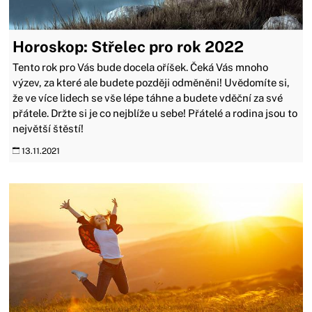
Horoskop: Střelec pro rok 2022
Tento rok pro Vás bude docela oříšek. Čeká Vás mnoho
výzev, za které ale budete později odměněni! Uvědomíte si,
že ve více lidech se vše lépe táhne a budete vděční za své
přátele. Držte si je co nejblíže u sebe! Přátelé a rodina jsou to
největší štěstí!
13.11.2021