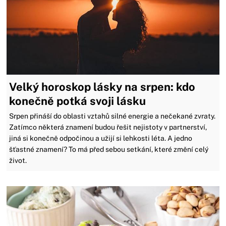
Velký horoskop lásky na srpen: kdo
konečně potká svoji lásku
Srpen přináší do oblasti vztahů silné energie a nečekané zvraty.
Zatímco některá znamení budou řešit nejistoty v partnerství,
jiná si konečně odpočinou a užijí si lehkosti léta. A jedno
šťastné znamení? To má před sebou setkání, které změní celý
život.