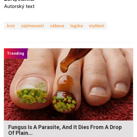
Autorský text
kvíz
zajímavosti
zábava
logika
myšlení
Fungus Is A Parasite, And It Dies From A Drop
Of Plain...