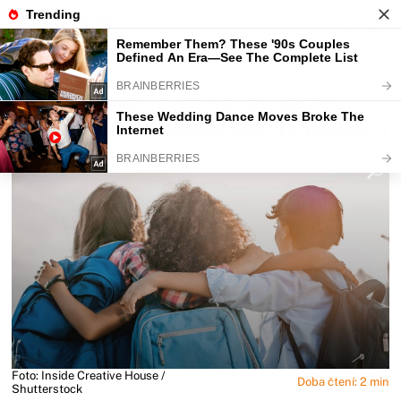
Fajntip.cz
Magazín
KVÍZ: Zvládli byste dnes šestou
třídu? Většina dospělých to podcení
Foto: Inside Creative House /
Doba čtení: 2 min
Shutterstock