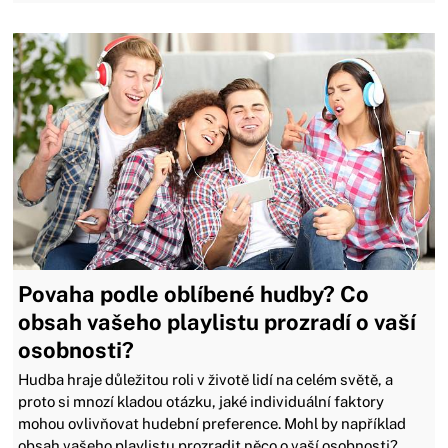
Povaha podle oblíbené hudby? Co
obsah vašeho playlistu prozradí o vaší
osobnosti?
Hudba hraje důležitou roli v životě lidí na celém světě, a
proto si mnozí kladou otázku, jaké individuální faktory
mohou ovlivňovat hudební preference. Mohl by například
obsah vašeho playlistu prozradit něco o vaší osobnosti?