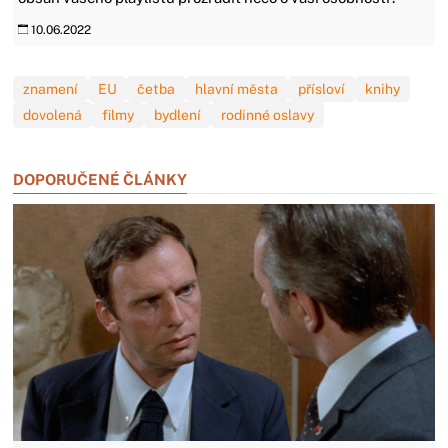
10.06.2022
znamení
EU
četba
hlavní města
přísloví
knihy
dovolená
filmy
bydlení
rodinné oslavy
DOPORUČENÉ ČLÁNKY