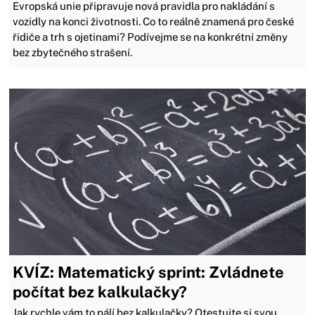
Evropská unie připravuje nová pravidla pro nakládání s
vozidly na konci životnosti. Co to reálně znamená pro české
řidiče a trh s ojetinami? Podívejme se na konkrétní změny
bez zbytečného strašení.
KVÍZ: Matematický sprint: Zvládnete
počítat bez kalkulačky?
Jak rychle vám to pálí bez kalkulačky? Otestujte si svou