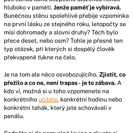
hluboko v paměti.
Jenže paměť je vybíravá.
Buněčnou stěnu spolehlivě přebije vzpomínka
na první lásku ze stejného roku, letopočty se
mísí dohromady a slovní druhy? Těch bylo
přece deset, nebo osm? Tohle je přesně ten
typ otázek, při kterých si dospělý člověk
překvapeně ťukne na čelo.
Je na tom ale něco osvobozujícího.
Zjistit, co
přežilo a co ne, není trapas - je to zábava.
A
kdo ví, možná si u toho vzpomenete na
konkrétního
učitele
, konkrétní hodinu nebo
konkrétní tahák, který jste schovávali v
penálu.