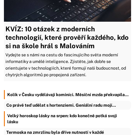
KVÍZ: 10 otázek z moderních
technologií, které prověří každého, kdo
si na škole hrál s Malováním
Vydejte se s námi na cestu do fascinujícího světa moderní
informatiky a umělé inteligence. Zjistěte, jak dobře se
orientujete v technologiích, které formují naši budoucnost, od
chytrých algoritmů po propojená zařízení.
Kolik v Česku vydělávají kominíci. Měsíční mzda překvapila…
Co právě teď udělat s hortenziemi. Geniální radu mojí…
Velký horoskop lásky na srpen: kdo konečně potká svoji
lásku
Termoska na zmrzlinu byla dříve nutností v každé