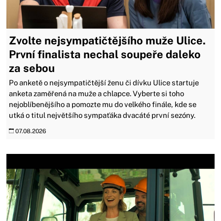
Zvolte nejsympatičtějšího muže Ulice.
První finalista nechal soupeře daleko
za sebou
Po anketě o nejsympatičtější ženu či dívku Ulice startuje
anketa zaměřená na muže a chlapce. Vyberte si toho
nejoblíbenějšího a pomozte mu do velkého finále, kde se
utká o titul největšího sympaťáka dvacáté první sezóny.
07.08.2026