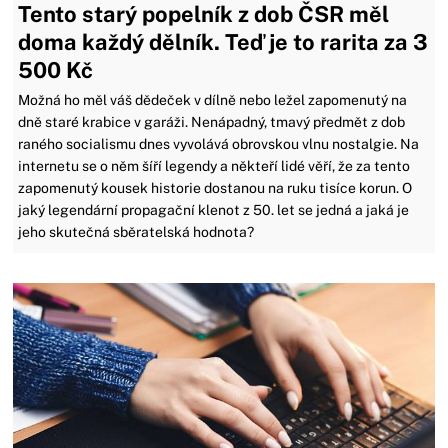
Tento starý popelník z dob ČSR měl
doma každý dělník. Teď je to rarita za 3
500 Kč
Možná ho měl váš dědeček v dílně nebo ležel zapomenutý na
dně staré krabice v garáži. Nenápadný, tmavý předmět z dob
raného socialismu dnes vyvolává obrovskou vlnu nostalgie. Na
internetu se o něm šíří legendy a někteří lidé věří, že za tento
zapomenutý kousek historie dostanou na ruku tisíce korun. O
jaký legendární propagační klenot z 50. let se jedná a jaká je
jeho skutečná sběratelská hodnota?