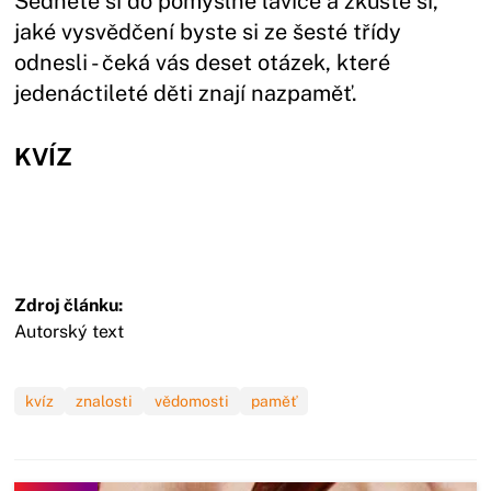
Sedněte si do pomyslné lavice a zkuste si,
jaké vysvědčení byste si ze šesté třídy
odnesli - čeká vás deset otázek, které
jedenáctileté děti znají nazpaměť.
KVÍZ
Zdroj článku:
Autorský text
kvíz
znalosti
vědomosti
paměť