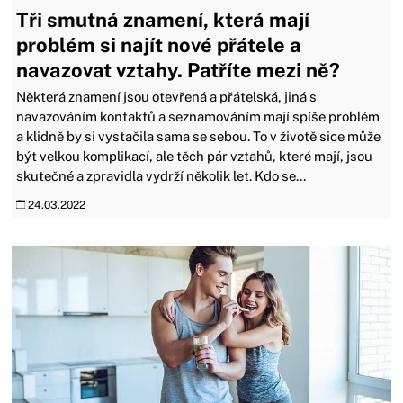
Tři smutná znamení, která mají
problém si najít nové přátele a
navazovat vztahy. Patříte mezi ně?
Některá znamení jsou otevřená a přátelská, jiná s
navazováním kontaktů a seznamováním mají spíše problém
a klidně by si vystačila sama se sebou. To v životě sice může
být velkou komplikací, ale těch pár vztahů, které mají, jsou
skutečné a zpravidla vydrží několik let. Kdo se...
24.03.2022