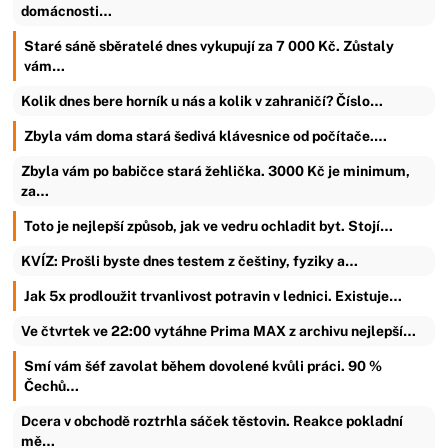
domácnosti…
Staré sáně sběratelé dnes vykupují za 7 000 Kč. Zůstaly
vám…
Kolik dnes bere horník u nás a kolik v zahraničí? Číslo…
Zbyla vám doma stará šedivá klávesnice od počítače.…
Zbyla vám po babičce stará žehlička. 3000 Kč je minimum,
za…
Toto je nejlepší způsob, jak ve vedru ochladit byt. Stojí…
KVÍZ: Prošli byste dnes testem z češtiny, fyziky a…
Jak 5x prodloužit trvanlivost potravin v lednici. Existuje…
Ve čtvrtek ve 22:00 vytáhne Prima MAX z archivu nejlepší…
Smí vám šéf zavolat během dovolené kvůli práci. 90 %
Čechů…
Dcera v obchodě roztrhla sáček těstovin. Reakce pokladní
mě…