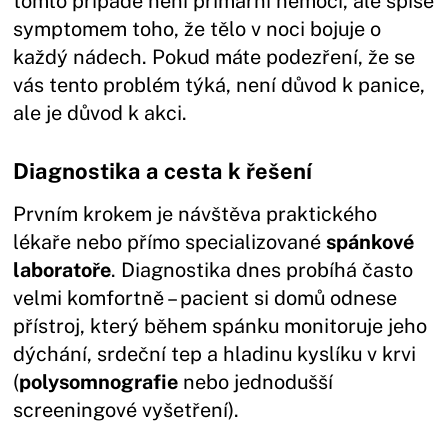
tomto případě není primární nemocí, ale spíše
symptomem toho, že tělo v noci bojuje o
každý nádech. Pokud máte podezření, že se
vás tento problém týká, není důvod k panice,
ale je důvod k akci.
Diagnostika a cesta k řešení
Prvním krokem je návštěva praktického
lékaře nebo přímo specializované
spánkové
laboratoře
. Diagnostika dnes probíhá často
velmi komfortně – pacient si domů odnese
přístroj, který během spánku monitoruje jeho
dýchání, srdeční tep a hladinu kyslíku v krvi
(
polysomnografie
nebo jednodušší
screeningové vyšetření).