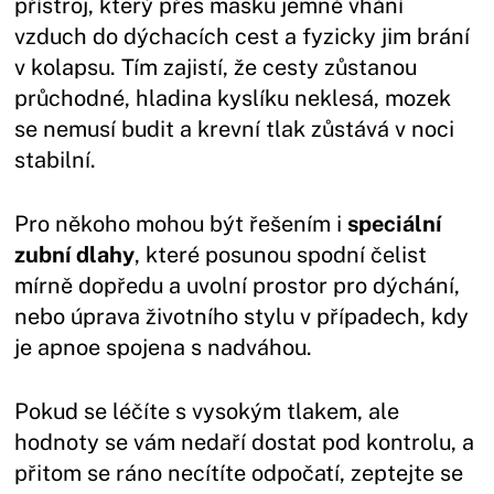
přístroj, který přes masku jemně vhání
vzduch do dýchacích cest a fyzicky jim brání
v kolapsu. Tím zajistí, že cesty zůstanou
průchodné, hladina kyslíku neklesá, mozek
se nemusí budit a krevní tlak zůstává v noci
stabilní.
Pro někoho mohou být řešením i
speciální
zubní dlahy
, které posunou spodní čelist
mírně dopředu a uvolní prostor pro dýchání,
nebo úprava životního stylu v případech, kdy
je apnoe spojena s nadváhou.
Pokud se léčíte s vysokým tlakem, ale
hodnoty se vám nedaří dostat pod kontrolu, a
přitom se ráno necítíte odpočatí, zeptejte se