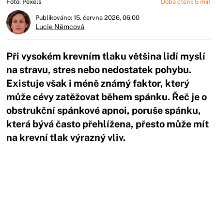
Foto: Pexels
Doba čtení: 5 min
Publikováno: 15. června 2026, 06:00
Lucie Němcová
Při vysokém krevním tlaku většina lidí myslí
na stravu, stres nebo nedostatek pohybu.
Existuje však i méně známý faktor, který
může cévy zatěžovat během spánku. Řeč je o
obstrukční spánkové apnoi, poruše spánku,
která bývá často přehlížena, přesto může mít
na krevní tlak výrazný vliv.
Začátek reklamy
Konec reklamy