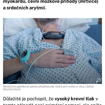
myokardu, cévní mozkové příhody (mrtvice)
a srdečních arytmií
.
Neléčená spánková apnoe představuje riziko pro srdce a cévy | Zdroj:
Shutterstock
Důležité je pochopit, že
vysoký krevní tlak
v