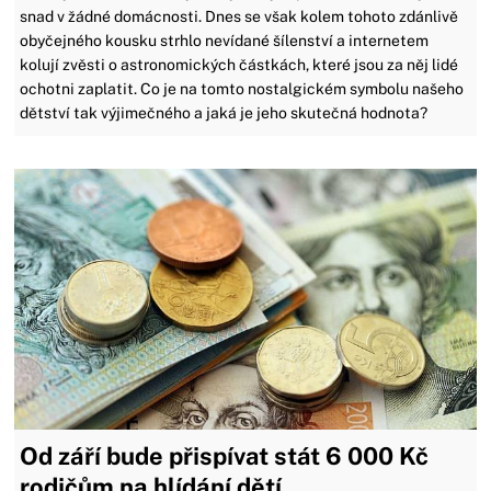
snad v žádné domácnosti. Dnes se však kolem tohoto zdánlivě
obyčejného kousku strhlo nevídané šílenství a internetem
kolují zvěsti o astronomických částkách, které jsou za něj lidé
ochotni zaplatit. Co je na tomto nostalgickém symbolu našeho
dětství tak výjimečného a jaká je jeho skutečná hodnota?
Od září bude přispívat stát 6 000 Kč
rodičům na hlídání dětí