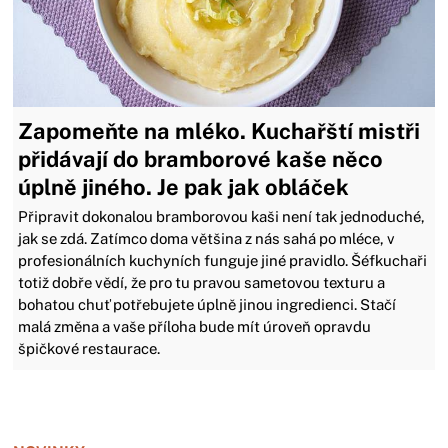
Zapomeňte na mléko. Kuchařští mistři
přidávají do bramborové kaše něco
úplně jiného. Je pak jak obláček
Připravit dokonalou bramborovou kaši není tak jednoduché,
jak se zdá. Zatímco doma většina z nás sahá po mléce, v
profesionálních kuchyních funguje jiné pravidlo. Šéfkuchaři
totiž dobře vědí, že pro tu pravou sametovou texturu a
bohatou chuť potřebujete úplně jinou ingredienci. Stačí
malá změna a vaše příloha bude mít úroveň opravdu
špičkové restaurace.
Zavřít reklamu