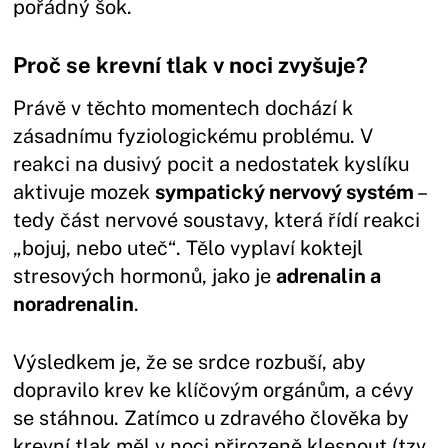
pořádný šok.
Proč se krevní tlak v noci zvyšuje?
Právě v těchto momentech dochází k
zásadnímu fyziologickému problému. V
reakci na dusivý pocit a nedostatek kyslíku
aktivuje mozek
sympatický nervový systém
–
tedy část nervové soustavy, která řídí reakci
„bojuj, nebo uteč“. Tělo vyplaví koktejl
stresových hormonů, jako je
adrenalin a
noradrenalin
.
Výsledkem je, že se srdce rozbuší, aby
dopravilo krev ke klíčovým orgánům, a cévy
se stáhnou. Zatímco u zdravého člověka by
krevní tlak měl v noci přirozeně klesnout (tzv.