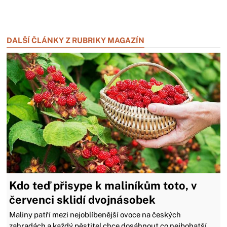
Zavřít reklamu
Zavřít reklamu
DALŠÍ ČLÁNKY Z RUBRIKY MAGAZÍN
Kdo teď přisype k maliníkům toto, v
červenci sklidí dvojnásobek
Maliny patří mezi nejoblíbenější ovoce na českých
zahradách a každý pěstitel chce dosáhnout co nejbohatší