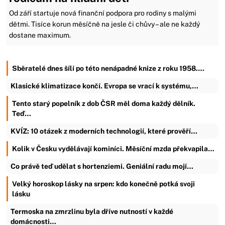
Od září startuje nová finanční podpora pro rodiny s malými
dětmi. Tisíce korun měsíčně na jesle či chůvy – ale ne každý
dostane maximum.
Sběratelé dnes šílí po této nenápadné knize z roku 1958.…
Klasické klimatizace končí. Evropa se vrací k systému,…
Tento starý popelník z dob ČSR měl doma každý dělník.
Teď…
KVÍZ: 10 otázek z moderních technologií, které prověří…
Kolik v Česku vydělávají kominíci. Měsíční mzda překvapila…
Co právě teď udělat s hortenziemi. Geniální radu mojí…
Velký horoskop lásky na srpen: kdo konečně potká svoji
lásku
Termoska na zmrzlinu byla dříve nutností v každé
domácnosti…