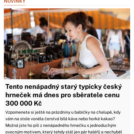
NOVINKY
Tento nenápadný starý typicky český
hrneček má dnes pro sběratele cenu
300 000 Kč
Vzpomenete si ještě na prázdniny u babičky na chalupě, kdy
vám na stole voněla čerstvá bílá káva nebo horké kakao?
Možná jste ho pili z nenápadného hrnečku s jednoduchým
ovocným motivem, který tehdy stál jen pár haléřů a nechyběl