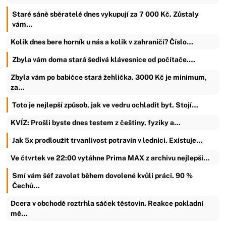
Staré sáně sběratelé dnes vykupují za 7 000 Kč. Zůstaly
vám…
Kolik dnes bere horník u nás a kolik v zahraničí? Číslo…
Zbyla vám doma stará šedivá klávesnice od počítače.…
Zbyla vám po babičce stará žehlička. 3000 Kč je minimum,
za…
Toto je nejlepší způsob, jak ve vedru ochladit byt. Stojí…
KVÍZ: Prošli byste dnes testem z češtiny, fyziky a…
Jak 5x prodloužit trvanlivost potravin v lednici. Existuje…
Ve čtvrtek ve 22:00 vytáhne Prima MAX z archivu nejlepší…
Smí vám šéf zavolat během dovolené kvůli práci. 90 %
Čechů…
Dcera v obchodě roztrhla sáček těstovin. Reakce pokladní
mě…