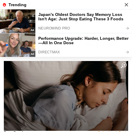
Fajntip.cz
Magazín
Ani stres, ani kofein. Vysoký krevní
tlak vám v noci potají zvedá tahle
věc v ložnici