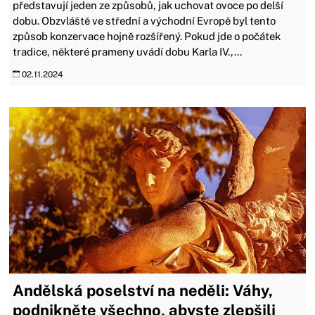
představují jeden ze způsobů, jak uchovat ovoce po delší
dobu. Obzvláště ve střední a východní Evropě byl tento
způsob konzervace hojně rozšířený. Pokud jde o počátek
tradice, některé prameny uvádí dobu Karla IV.,...
02.11.2024
Andělská poselství na neděli: Váhy,
podnikněte všechno, abyste zlepšili