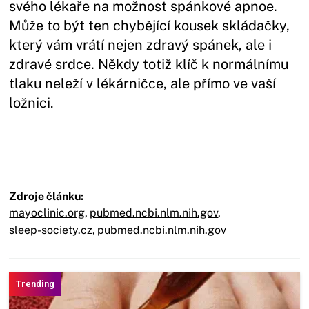
svého lékaře na možnost spánkové apnoe.
Může to být ten chybějící kousek skládačky,
který vám vrátí nejen zdravý spánek, ale i
zdravé srdce. Někdy totiž klíč k normálnímu
tlaku neleží v lékárničce, ale přímo ve vaší
ložnici.
Zdroje článku:
mayoclinic.org
,
pubmed.ncbi.nlm.nih.gov
,
sleep-society.cz
,
pubmed.ncbi.nlm.nih.gov