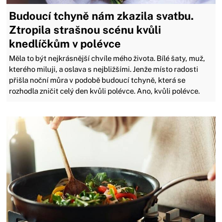
Budoucí tchyně nám zkazila svatbu.
Ztropila strašnou scénu kvůli
knedlíčkům v polévce
Měla to být nejkrásnější chvíle mého života. Bílé šaty, muž,
kterého miluji, a oslava s nejbližšími. Jenže místo radosti
přišla noční můra v podobě budoucí tchyně, která se
rozhodla zničit celý den kvůli polévce. Ano, kvůli polévce.