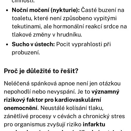
činnosti.
Noční močení (nykturie):
Časté buzení na
toaletu, které není způsobeno vypitými
tekutinami, ale hormonální reakcí srdce na
tlakové změny v hrudníku.
Sucho v ústech:
Pocit vyprahlosti při
probuzení.
Proč je důležité to řešit?
Neléčená spánková apnoe není jen otázkou
nepohodlí nebo nevyspání. Je to
významný
rizikový faktor pro kardiovaskulární
onemocnění
. Neustálé kolísání tlaku,
zánětlivé procesy v cévách a chronický stres
pro organismus zvyšují riziko
infarktu