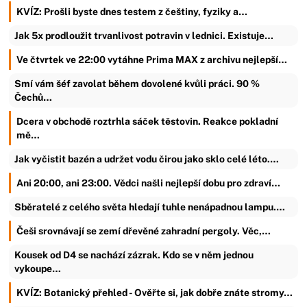
KVÍZ: Prošli byste dnes testem z češtiny, fyziky a…
Jak 5x prodloužit trvanlivost potravin v lednici. Existuje…
Ve čtvrtek ve 22:00 vytáhne Prima MAX z archivu nejlepší…
Smí vám šéf zavolat během dovolené kvůli práci. 90 %
Čechů…
Dcera v obchodě roztrhla sáček těstovin. Reakce pokladní
mě…
Jak vyčistit bazén a udržet vodu čirou jako sklo celé léto.…
Ani 20:00, ani 23:00. Vědci našli nejlepší dobu pro zdraví…
Sběratelé z celého světa hledají tuhle nenápadnou lampu.…
Češi srovnávají se zemí dřevěné zahradní pergoly. Věc,…
Kousek od D4 se nachází zázrak. Kdo se v něm jednou
vykoupe…
KVÍZ: Botanický přehled - Ověřte si, jak dobře znáte stromy…