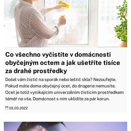
Co všechno vyčistíte v domácnosti
obyčejným octem a jak ušetříte tisíce
za drahé prostředky
Došel vám čistič na sporák nebo leštič skla? Nezoufejte.
Pokud máte doma obyčejný ocet, do drogerie nemusíte.
Ocet je totiž vynikajícím univerzálním čisticím prostředkem
téměř na vše. Domácnost s ním uklidíte za pár korun.
03.03.2022