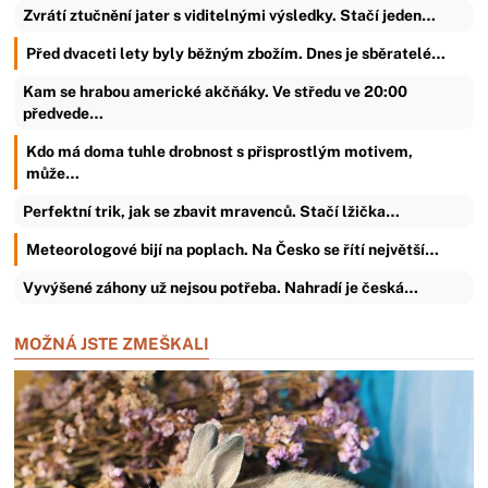
Zvrátí ztučnění jater s viditelnými výsledky. Stačí jeden…
Před dvaceti lety byly běžným zbožím. Dnes je sběratelé…
Kam se hrabou americké akčňáky. Ve středu ve 20:00
předvede…
Kdo má doma tuhle drobnost s přisprostlým motivem,
může…
Perfektní trik, jak se zbavit mravenců. Stačí lžička…
Meteorologové bijí na poplach. Na Česko se řítí největší…
Vyvýšené záhony už nejsou potřeba. Nahradí je česká…
MOŽNÁ JSTE ZMEŠKALI