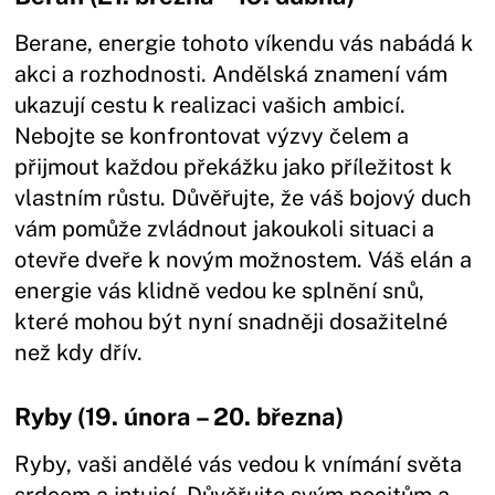
Berane, energie tohoto víkendu vás nabádá k
akci a rozhodnosti. Andělská znamení vám
ukazují cestu k realizaci vašich ambicí.
Nebojte se konfrontovat výzvy čelem a
přijmout každou překážku jako příležitost k
vlastním růstu. Důvěřujte, že váš bojový duch
vám pomůže zvládnout jakoukoli situaci a
otevře dveře k novým možnostem. Váš elán a
energie vás klidně vedou ke splnění snů,
které mohou být nyní snadněji dosažitelné
než kdy dřív.
Ryby (19. února – 20. března)
Ryby, vaši andělé vás vedou k vnímání světa
srdcem a intuicí. Důvěřujte svým pocitům a