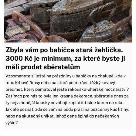
Zbyla vám po babičce stará žehlička.
3000 Kč je minimum, za které byste ji
měli prodat sběratelům
Vzpomenete si ještě na prázdniny u babičky na chalupě, kde v
rohu krbové římsy nebo na staré peci trůnil těžký kovový
předmět, který pamatoval ještě rakousko-uherské mocnářství?
Zatímco pro nás to byla jen krásná dekorace, sběratelé dnes za
ty nejvzácnější kousky neváhají zaplatit tisíce korun na ruku.
Jak ale poznat, zda se vám na půdě práší na bezcenný kus litiny,
nebo na skutečný unikát, jehož cena šplhá do nečekaných
výšin?