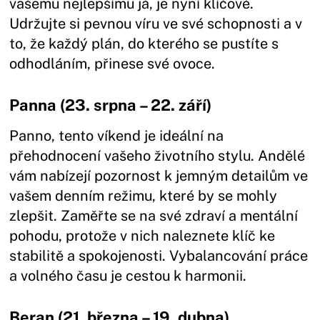
vašemu nejlepšímu já, je nyní klíčové.
Udržujte si pevnou víru ve své schopnosti a v
to, že každý plán, do kterého se pustíte s
odhodláním, přinese své ovoce.
Panna (23. srpna – 22. září)
Panno, tento víkend je ideální na
přehodnocení vašeho životního stylu. Andělé
vám nabízejí pozornost k jemným detailům ve
vašem denním režimu, které by se mohly
zlepšit. Zaměřte se na své zdraví a mentální
pohodu, protože v nich naleznete klíč ke
stabilitě a spokojenosti. Vybalancování práce
a volného času je cestou k harmonii.
Beran (21. března – 19. dubna)