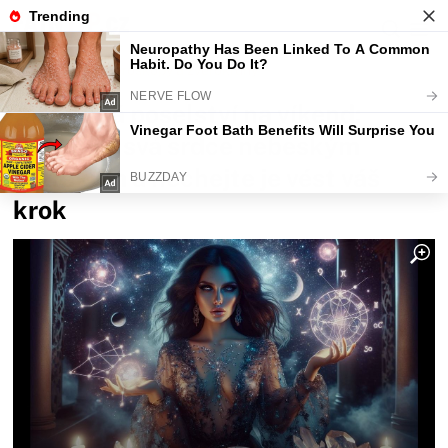
Fajntip.cz
Horoskopy a zvěrokruhy
Andělská poselství na víkend:
Otevřete svá srdce nebeským
zázrakům a nechejte je vést váš
krok