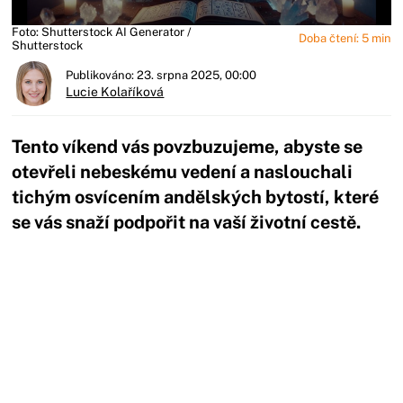
Foto: Shutterstock AI Generator /
Doba čtení: 5 min
Shutterstock
Publikováno: 23. srpna 2025, 00:00
Lucie Kolaříková
Tento víkend vás povzbuzujeme, abyste se
otevřeli nebeskému vedení a naslouchali
tichým osvícením andělských bytostí, které
se vás snaží podpořit na vaší životní cestě.
Začátek reklamy
Konec reklamy