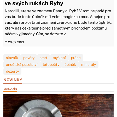
ve svých rukách Ryby
Narodili jste se ve znamení Panny či Ryb? V tom případě pro
vás bude tento úplněk mít velmi magickou moc. A nejen pro
vás, ale i pro ostatní znamení zvěrokruhu bude tento úplněk,
který nás čeká těsně před samotným příchodem podzimu
něčím výjimečný. Čím, se dozvíte v...
20.09.2021
slovník
pověry
smrt
myšlení
práce
andělská poselství
letopočty
úplněk
minerály
dezerty
NOVINKY
MAGAZÍN