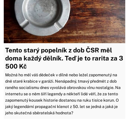
Tento starý popelník z dob ČSR měl
doma každý dělník. Teď je to rarita za 3
500 Kč
Možná ho měl váš dědeček v dílně nebo ležel zapomenutý na
dně staré krabice v garáži. Nenápadný, tmavý předmět z dob
raného socialismu dnes vyvolává obrovskou vlnu nostalgie. Na
internetu se o něm šíří legendy a někteří lidé věří, že za tento
zapomenutý kousek historie dostanou na ruku tisíce korun. O
jaký legendární propagační klenot z 50. let se jedná a jaká je
jeho skutečná sběratelská hodnota?