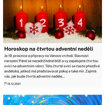
Horoskop na čtvrtou adventní neděli
Je 19. prosince a přípravy na Vánoce vrcholí. Slavnost
narození Páně se nezadržitelně blíží a vy zapalujete čtvrtou
svíci na adventním věnci. Této čtvrté svíci se často přezdívá
andělská, jelikož má představovat pokoj a také mír. Zajímá
vás, jak bude čtvrtá adventní neděle...
19.12.2021