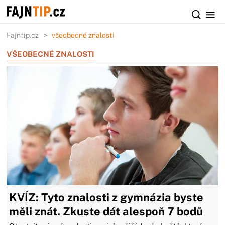
Fajntip.cz
všeobecné znalosti
VŠEOBECNÉ ZNALOSTI
KVÍZ: Tyto znalosti z gymnázia byste
měli znát. Zkuste dát alespoň 7 bodů