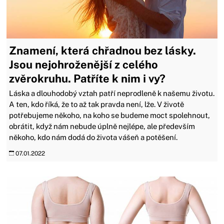
Znamení, která chřadnou bez lásky.
Jsou nejohroženější z celého
zvěrokruhu. Patříte k nim i vy?
Láska a dlouhodobý vztah patří neprodleně k našemu životu.
A ten, kdo říká, že to až tak pravda není, lže. V životě
potřebujeme někoho, na koho se budeme moct spolehnout,
obrátit, když nám nebude úplně nejlépe, ale především
někoho, kdo nám dodá do života vášeň a potěšení.
07.01.2022