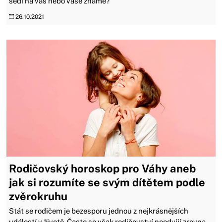
sedí na vás nebo vaše známé?
26.10.2021
Rodičovský horoskop pro Váhy aneb
jak si rozumíte se svým dítětem podle
zvěrokruhu
Stát se rodičem je bezesporu jednou z nejkrásnějších
událostí v životě. Často se však rodičovství neodvíjí zrovna