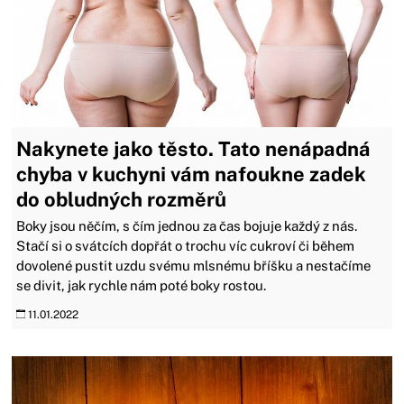
Nakynete jako těsto. Tato nenápadná
chyba v kuchyni vám nafoukne zadek
do obludných rozměrů
Boky jsou něčím, s čím jednou za čas bojuje každý z nás.
Stačí si o svátcích dopřát o trochu víc cukroví či během
dovolené pustit uzdu svému mlsnému bříšku a nestačíme
se divit, jak rychle nám poté boky rostou.
11.01.2022