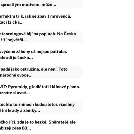
isprostlým motivem, může…
rfektní trik, jak se zbavit mravenců.
tačí lžička…
teorologové bijí na poplach. Na Česko
 řítí největší…
yvýšené záhony už nejsou potřeba.
ahradí je česká…
padá jako ostružina, ale není. Toto
náročné ovoce…
VÍZ: Pyramidy, gladiátoři i klínové písmo.
oznáte slavné…
těchto termínech budou letos všechny
átní hrady a zámky…
žko říci, zda je to hezké. Sběratelé ale
abízejí přes 80…