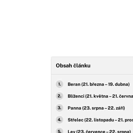
Obsah článku
Beran (21. března – 19. dubna)
Blíženci (21. května – 21. červn
Panna (23. srpna – 22. září)
Střelec (22. listopadu – 21. pro
Lev (23. července – 22. srpna)