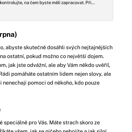
kontrolujte, na čem byste měli zapracovat. Při…
srpna)
oto, abyste skutečně dosáhli svých nejtajnějších
i na ostatní, pokud možno co největší dojem.
om, jak jste odvážní, ale aby Vám někdo uvěřil,
 Rádi pomáháte ostatním lidem nejen slovy, ale
é si nenechají pomoci od někoho, kdo pouze
)
né speciálně pro Vás. Máte strach skoro ze
Říkáte všem, jak se ničeho nebojíte a jak silní