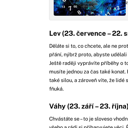
z
Lev (23. července – 22. 
Děláte si to, co chcete, ale ne pr
přání, nýbrž proto, abyste udělal
Ještě raději vyprávíte příběhy o t
musíte jednou za čas také konat.
také silou, a zároveň víte, že lid
fňuká.
Váhy (23. září – 23. října
Chvástáte se – to je sloveso vhod
všeho a rádi si přibarvujete věci. 