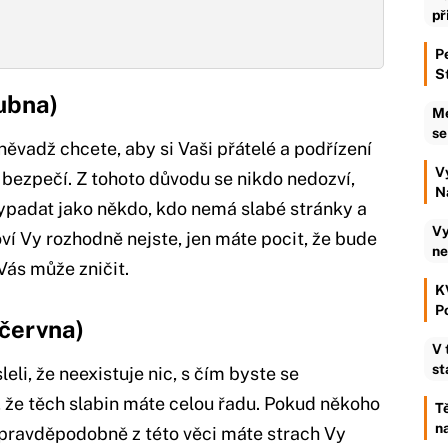
př
Pe
S
dubna)
Me
se
oněvadž chcete, aby si Vaši přátelé a podřízení
V
t bezpečí. Z tohoto důvodu se nikdo nedozví,
N
vypadat jako někdo, kdo nemá slabé stránky a
Vy
oví Vy rozhodně nejste, jen máte pocit, že bude
ne
Vás může zničit.
K
P
 června)
V 
st
eli, že neexistuje nic, s čím byste se
, že těch slabin máte celou řadu. Pokud někoho
Tě
n
 pravděpodobně z této věci máte strach Vy