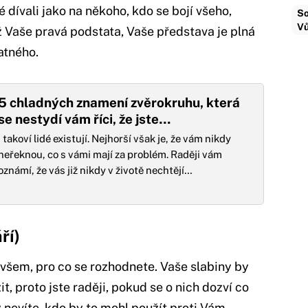
 dívali jako na někoho, kdo se bojí všeho,
So
Vů
ž Vaše pravá podstata, Vaše představa je plná
atného.
5 chladných znamení zvěrokruhu, která
se nestydí vám říci, že jste…
I takoví lidé existují. Nejhorší však je, že vám nikdy
neřeknou, co s vámi mají za problém. Raději vám
oznámí, že vás již nikdy v životě nechtějí…
ří)
e všem, pro co se rozhodnete. Vaše slabiny by
, proto jste raději, pokud se o nich dozví co
 nevíte, kdo by to mohl použít proti Vám.