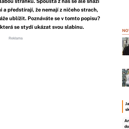
slabou stránku. Spousta z nás se ale snaží
 a předstírají, že nemají z ničeho strach,
áže ublížit. Poznáváte se v tomto popisu?
která se stydí ukázat svou slabinu.
NO
Ja
s
An
do