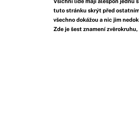
Všichni lidé mají alespoň jednu 
tuto stránku skrýt před ostatními
všechno dokážou a nic jim nedok
Zde je šest znamení zvěrokruhu, 