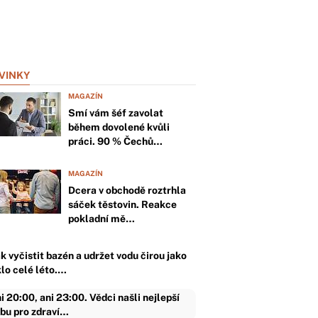
VINKY
MAGAZÍN
Smí vám šéf zavolat
během dovolené kvůli
práci. 90 % Čechů…
MAGAZÍN
Dcera v obchodě roztrhla
sáček těstovin. Reakce
pokladní mě…
k vyčistit bazén a udržet vodu čirou jako
klo celé léto.…
i 20:00, ani 23:00. Vědci našli nejlepší
bu pro zdraví…