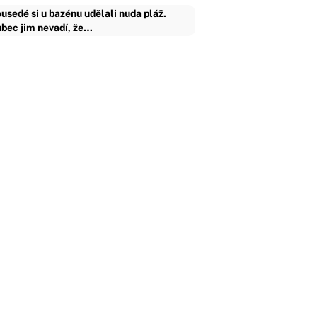
usedé si u bazénu udělali nuda pláž.
bec jim nevadí, že…