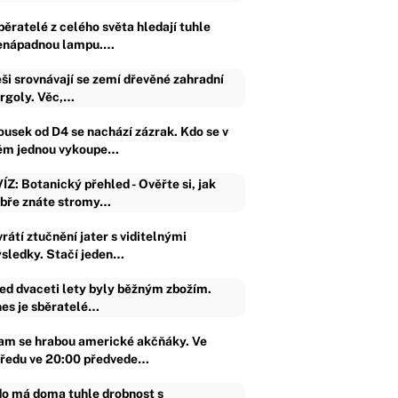
běratelé z celého světa hledají tuhle
enápadnou lampu.…
ši srovnávají se zemí dřevěné zahradní
rgoly. Věc,…
ousek od D4 se nachází zázrak. Kdo se v
ěm jednou vykoupe…
ÍZ: Botanický přehled - Ověřte si, jak
bře znáte stromy…
rátí ztučnění jater s viditelnými
ýsledky. Stačí jeden…
ed dvaceti lety byly běžným zbožím.
es je sběratelé…
am se hrabou americké akčňáky. Ve
tředu ve 20:00 předvede…
o má doma tuhle drobnost s