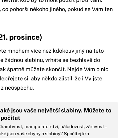
 co pohorší někoho jiného, pokud se Vám ten
21. prosince)
ete mnohem více než kdokoliv jiný na této
e žádnou slabinu, vrháte se bezhlavě do
 jak špatně můžete skončit. Nejde Vám o nic
epřejete si, aby někdo zjistil, že i Vy jste
 z
neúspěchu
.
Jaké jsou vaše největší slabiny. Můžete to
spočítat
hamtivost, manipulátorství, náladovost, žárlivost –
aké jsou vaše chyby a slabiny? Spočítejte a