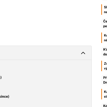
S
n
Če
pe
K
n
KV
do
Zv
v
a)
Př
Dn
K
since)
s
Kd