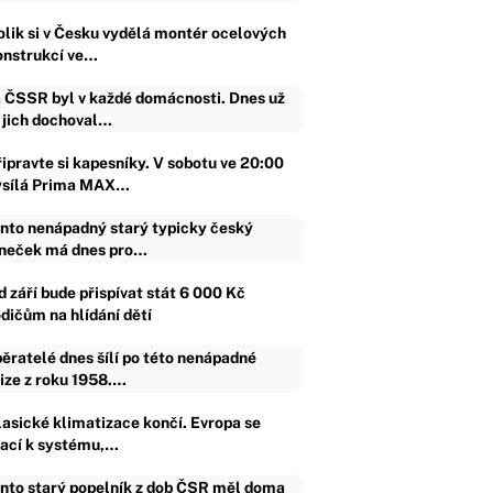
olik si v Česku vydělá montér ocelových
onstrukcí ve…
 ČSSR byl v každé domácnosti. Dnes už
 jich dochoval…
řipravte si kapesníky. V sobotu ve 20:00
ysílá Prima MAX…
nto nenápadný starý typicky český
neček má dnes pro…
d září bude přispívat stát 6 000 Kč
odičům na hlídání dětí
ěratelé dnes šílí po této nenápadné
ize z roku 1958.…
lasické klimatizace končí. Evropa se
rací k systému,…
nto starý popelník z dob ČSR měl doma