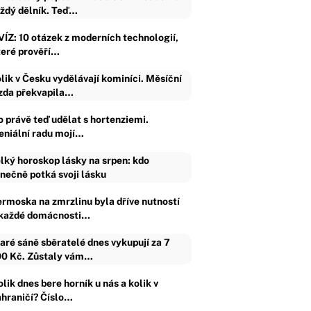
ždý dělník. Teď…
VÍZ: 10 otázek z moderních technologií,
teré prověří…
lik v Česku vydělávají kominíci. Měsíční
da překvapila…
o právě teď udělat s hortenziemi.
eniální radu mojí…
lký horoskop lásky na srpen: kdo
nečně potká svoji lásku
ermoska na zmrzlinu byla dříve nutností
 každé domácnosti…
aré sáně sběratelé dnes vykupují za 7
0 Kč. Zůstaly vám…
lik dnes bere horník u nás a kolik v
ahraničí? Číslo…