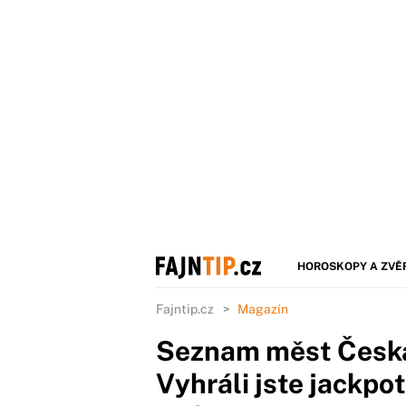
HOROSKOPY A ZVĚ
Fajntip.cz
Magazín
Seznam měst Česka,
Vyhráli jste jackpot