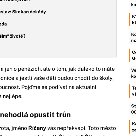
ka
eslav: Skokan dekády
K
k
hoda
Ko
ším“ životě?
mz
C
G
í jen o penězích, ale o tom, jak daleko to máte
Ve
ko
ocnice a jestli vaše děti budou chodit do školy,
oucnost. Pojďme se podívat na aktuální
T
v
e nejlépe.
St
00
nehodlá opustit trůn
Ko
ivota, jméno
Říčany
vás nepřekvapí. Toto město
z