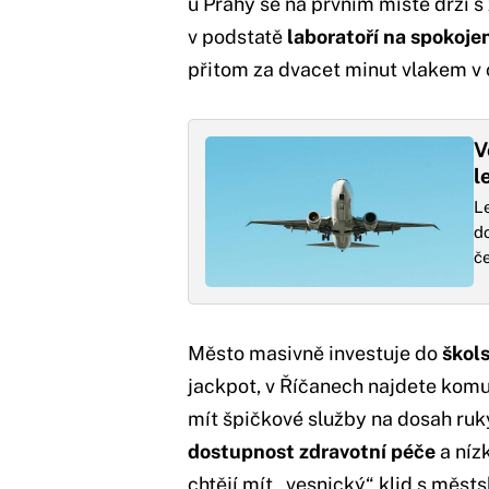
u Prahy se na prvním místě drží s
v podstatě
laboratoří na spokoje
přitom za dvacet minut vlakem v 
V
l
Le
do
č
Město masivně investuje do
škols
jackpot, v Říčanech najdete komunit
mít špičkové služby na dosah ruk
dostupnost zdravotní péče
a níz
chtějí mít „vesnický“ klid s měs