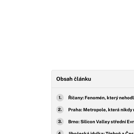
Obsah článku
Říčany: Fenomén, který nehodl
Praha: Metropole, která nikdy 
Brno: Silicon Valley střední Ev
Jihočeská idylka: Třeboň a Če