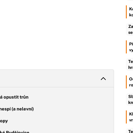
K
k
Za
se
P
v
Te
hr
O
r
Sb
á opustit trůn
kn
nespí (a nelevní)
K
v
ropy
Te
ské Budějovice