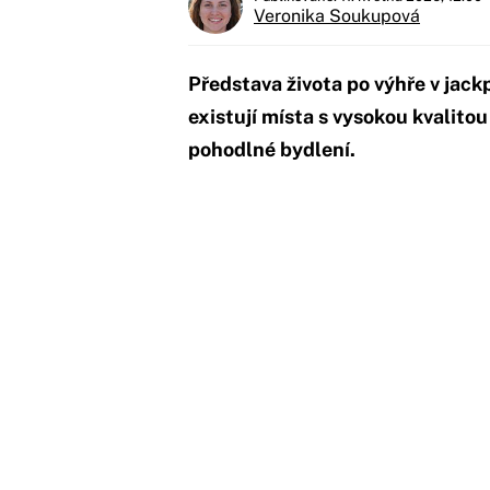
Veronika Soukupová
Představa života po výhře v jackp
existují místa s vysokou kvalito
pohodlné bydlení.