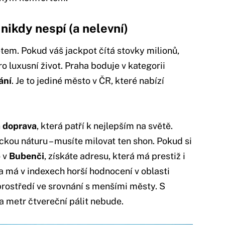
nikdy nespí (a nelevní)
em. Pokud váš jackpot čítá stovky milionů,
o luxusní život. Praha boduje v kategorii
ání
. Je to jediné město v ČR, které nabízí
á doprava
, která patří k nejlepším na světě.
ickou náturu – musíte milovat ten shon. Pokud si
 v
Bubenči
, získáte adresu, která má prestiž i
a má v indexech horší hodnocení v oblasti
prostředí ve srovnání s menšími městy. S
a metr čtvereční pálit nebude.