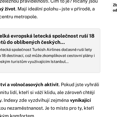
 železnou pravidelností. Čím to je? Říčany jsou
Zb
ný život
. Mají ideální polohu – jste v přírodě, a
od
centru metropole.
elká evropská letecká společnost ruší 18
etů do oblíbených českých…
tecká společnost Turkish Airlines dočasně ruší lety
 18 destinací, což může zkomplikovat cestovní plány i
eským turistům využívajícím Istanbul…
tví a volnočasových aktivit
. Pokud jste vyhráli
u lidí, kteří si váží klidu, ale zároveň chtějí
y. Indexy zde vyzdvihují zejména
vynikající
kou nezaměstnanost. Je to místo pro ty, kteří
tským komfortem.