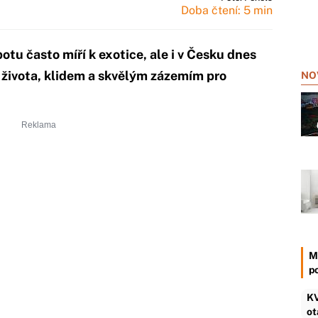
Doba čtení: 5 min
otu často míří k exotice, ale i v Česku dnes
u života, klidem a skvělým zázemím pro
NO
M
p
KV
ot