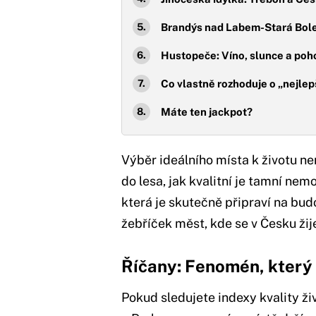
Brandýs nad Labem-Stará Bol
Hustopeče: Víno, slunce a po
Co vlastně rozhoduje o „nejlep
Máte ten jackpot?
Výběr ideálního místa k životu nen
do lesa, jak kvalitní je tamní nem
která je skutečně připraví na bud
žebříček měst, kde se v Česku žij
Říčany: Fenomén, který 
Pokud sledujete indexy kvality ž