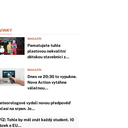
VINKY
MAGAZÍN
Pamatujete tuhle
plastovou nekvalitní
dětskou stavebnici z…
MAGAZÍN
Dnes ve 20:30 to vypukne.
Nova Action vytáhne
válečnou…
eteorologové vydali novou předpověď
očasí na srpen. Je…
ÍZ: Tohle by měl znát každý student. 10
ázek o EU…