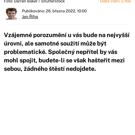
Foto: Darren Baker / Shutterstock
Doba čtení: 2 min
Publikováno: 26. března 2022, 10:00
Jan Říha
Vzájemné porozumění u vás bude na nejvyšší
úrovni, ale samotné soužití může být
problematické. Společný nepřítel by vás
mohl spojit, budete-li se však hašteřit mezi
sebou, žádného štěstí nedojdete.
Začátek reklamy
Konec reklamy