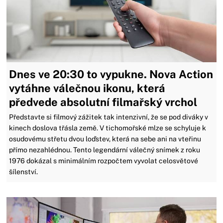
Dnes ve 20:30 to vypukne. Nova Action
vytáhne válečnou ikonu, která
předvede absolutní filmařský vrchol
Představte si filmový zážitek tak intenzivní, že se pod diváky v
kinech doslova třásla země. V tichomořské mlze se schyluje k
osudovému střetu dvou loďstev, která na sebe ani na vteřinu
přímo nezahlédnou. Tento legendární válečný snímek z roku
1976 dokázal s minimálním rozpočtem vyvolat celosvětové
šílenství.