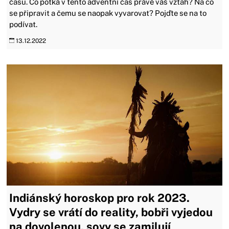
času. Co potká v tento adventní čas právě váš vztah? Na co
se připravit a čemu se naopak vyvarovat? Pojďte se na to
podívat.
13.12.2022
Indiánský horoskop pro rok 2023.
Vydry se vrátí do reality, bobři vyjedou
na dovolenou, sovy se zamilují