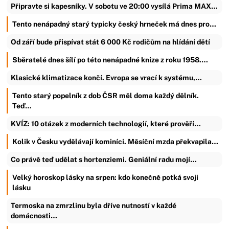
Připravte si kapesníky. V sobotu ve 20:00 vysílá Prima MAX…
Tento nenápadný starý typicky český hrneček má dnes pro…
Od září bude přispívat stát 6 000 Kč rodičům na hlídání dětí
Sběratelé dnes šílí po této nenápadné knize z roku 1958.…
Klasické klimatizace končí. Evropa se vrací k systému,…
Tento starý popelník z dob ČSR měl doma každý dělník.
Teď…
KVÍZ: 10 otázek z moderních technologií, které prověří…
Kolik v Česku vydělávají kominíci. Měsíční mzda překvapila…
Co právě teď udělat s hortenziemi. Geniální radu mojí…
Velký horoskop lásky na srpen: kdo konečně potká svoji
lásku
Termoska na zmrzlinu byla dříve nutností v každé
domácnosti…