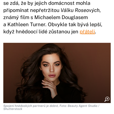
se zdá, že by jejich domácnost mohla
připomínat nepřetržitou
Válku Roseových
,
známý film s Michaelem Douglasem
a Kathleen Turner. Obvykle tak bývá lepší,
když hnědoocí lidé zůstanou jen
přáteli
.
Spojení hnědookých partnerů je dobré, Foto: Beauty Agent Studio /
Shutterstock