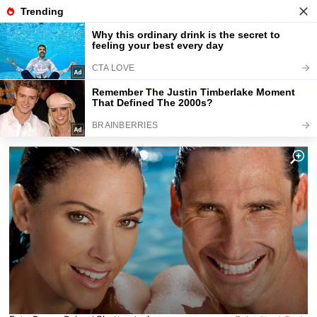
Fajntip.cz
Zdraví a vztahy
Máte vy i váš partner hnědé oči?
Tohle byste měli vědět dřív, než si
ho vezmete