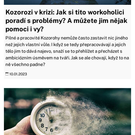
Kozorozi v krizi: Jak si tito workoholici
poradí s problémy? A můžete jim nějak
pomoci i vy?
Pilné a pracovité Kozorohy nemůže často zastavit nic jiného
než jejich vlastní vůle. I když se tedy přepracovávají a jejich
tělo jim to dává najevo, snaží se to přehlížet a přecházet s
ambiciózním úsměvem na tváři. Jak se ale chovají, když to na
ně všechno padne?
10.01.2023