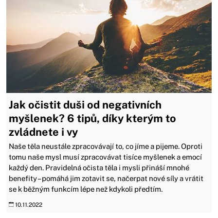
Jak očistit duši od negativních
myšlenek? 6 tipů, díky kterým to
zvládnete i vy
Naše těla neustále zpracovávají to, co jíme a pijeme. Oproti
tomu naše mysl musí zpracovávat tisíce myšlenek a emocí
každý den. Pravidelná očista těla i mysli přináší mnohé
benefity – pomáhá jim zotavit se, načerpat nové síly a vrátit
se k běžným funkcím lépe než kdykoli předtím.
10.11.2022