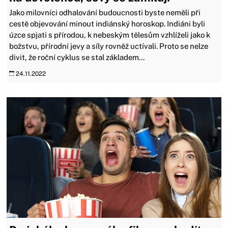
Jako milovníci odhalování budoucnosti byste neměli při
cestě objevování minout indiánský horoskop. Indiáni byli
úzce spjati s přírodou, k nebeským tělesům vzhlíželi jako k
božstvu, přírodní jevy a síly rovněž uctívali. Proto se nelze
divit, že roční cyklus se stal základem...
24.11.2022