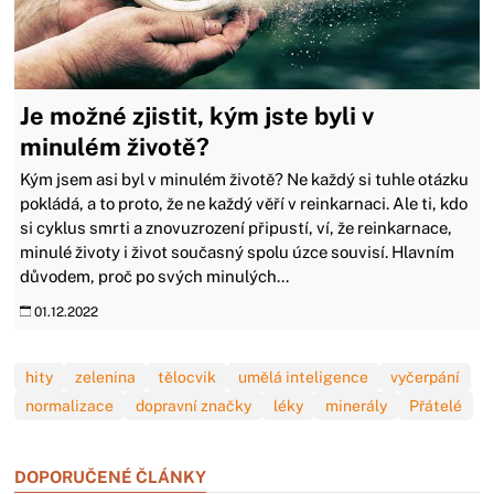
Je možné zjistit, kým jste byli v
minulém životě?
Kým jsem asi byl v minulém životě? Ne každý si tuhle otázku
pokládá, a to proto, že ne každý věří v reinkarnaci. Ale ti, kdo
si cyklus smrti a znovuzrození připustí, ví, že reinkarnace,
minulé životy i život současný spolu úzce souvisí. Hlavním
důvodem, proč po svých minulých...
01.12.2022
hity
zelenina
tělocvik
umělá inteligence
vyčerpání
normalizace
dopravní značky
léky
minerály
Přátelé
DOPORUČENÉ ČLÁNKY