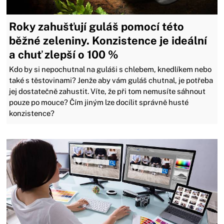
Roky zahušťují guláš pomocí této
běžné zeleniny. Konzistence je ideální
a chuť zlepší o 100 %
Kdo by si nepochutnal na guláši s chlebem, knedlíkem nebo
také s těstovinami? Jenže aby vám guláš chutnal, je potřeba
jej dostatečně zahustit. Víte, že při tom nemusíte sáhnout
pouze po mouce? Čím jiným lze docílit správně husté
konzistence?