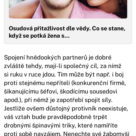
Osudová přitažlivost dle vědy. Co se stane,
když se potká žena s…
Spojení hnědookých partnerů je dobré
zvláště tehdy, mají-li společný cíl, za nímž
si ruku v ruce jdou. Tím může být např. i boj
proti stejnému nepříteli (konkurenční firmě,
šikanujícímu šéfovi, škodícímu sousedovi
apod.), při němž je zapotřebí spojit síly.
Jestliže ovšem důstojný protivník neexistuje,
váš vztah bude pravděpodobně trpět
drobnými špinavými triky, které namíříte
proti sobě navzájem. Nenechte své žabomyší