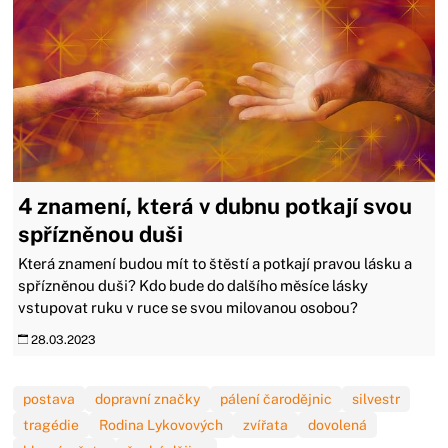
4 znamení, která v dubnu potkají svou
spřízněnou duši
Která znamení budou mít to štěstí a potkají pravou lásku a
spřízněnou duši? Kdo bude do dalšího měsíce lásky
vstupovat ruku v ruce se svou milovanou osobou?
28.03.2023
postava
dopravní značky
pálení čarodějnic
silvestr
tragédie
Rodina Lykovových
zvířata
dovolená