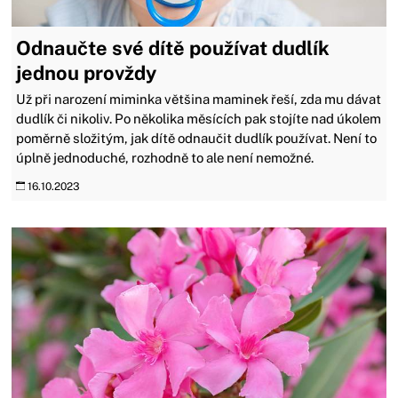
Odnaučte své dítě používat dudlík
jednou provždy
Už při narození miminka většina maminek řeší, zda mu dávat
dudlík či nikoliv. Po několika měsících pak stojíte nad úkolem
poměrně složitým, jak dítě odnaučit dudlík používat. Není to
úplně jednoduché, rozhodně to ale není nemožné.
16.10.2023