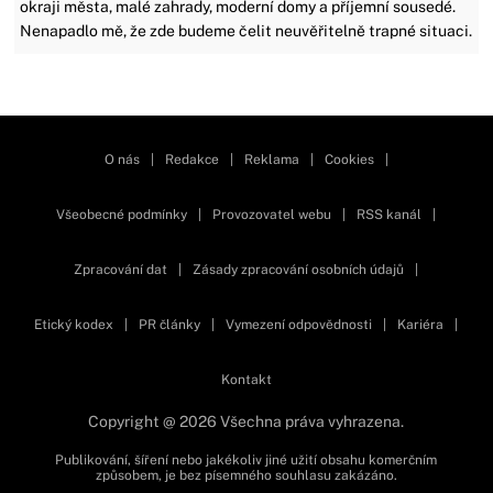
okraji města, malé zahrady, moderní domy a příjemní sousedé.
Nenapadlo mě, že zde budeme čelit neuvěřitelně trapné situaci.
Zavřít reklamu
O nás
|
Redakce
|
Reklama
|
Cookies
|
Všeobecné podmínky
|
Provozovatel webu
|
RSS kanál
|
Zpracování dat
|
Zásady zpracování osobních údajů
|
Etický kodex
|
PR články
|
Vymezení odpovědnosti
|
Kariéra
|
Kontakt
Copyright @ 2026 Všechna práva vyhrazena.
Publikování, šíření nebo jakékoliv jiné užití obsahu komerčním
způsobem, je bez písemného souhlasu zakázáno.