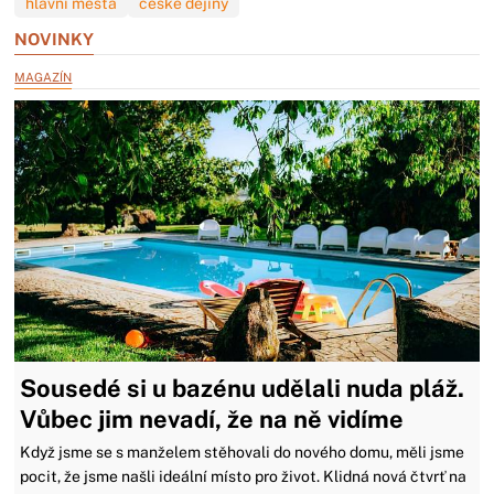
hlavní města
české dějiny
NOVINKY
MAGAZÍN
Sousedé si u bazénu udělali nuda pláž.
Vůbec jim nevadí, že na ně vidíme
Když jsme se s manželem stěhovali do nového domu, měli jsme
pocit, že jsme našli ideální místo pro život. Klidná nová čtvrť na