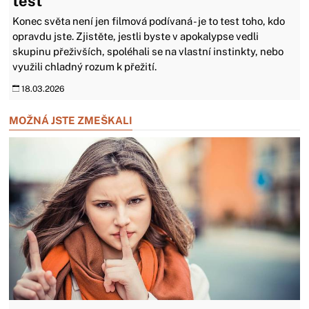
test
Konec světa není jen filmová podívaná - je to test toho, kdo
opravdu jste. Zjistěte, jestli byste v apokalypse vedli
skupinu přeživších, spoléhali se na vlastní instinkty, nebo
využili chladný rozum k přežití.
18.03.2026
MOŽNÁ JSTE ZMEŠKALI