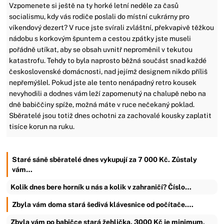
Vzpomenete si ještě na ty horké letní neděle za časů
socialismu, kdy vás rodiče poslali do místní cukrárny pro
víkendový dezert? V ruce jste svírali zvláštní, překvapivě těžkou
nádobu s korkovým špuntem a cestou zpátky jste museli
pořádně utíkat, aby se obsah uvnitř neproměnil v tekutou
katastrofu. Tehdy to byla naprosto běžná součást snad každé
československé domácnosti, nad jejímž designem nikdo příliš
nepřemýšlel. Pokud jste ale tento nenápadný retro kousek
nevyhodili a dodnes vám leží zapomenutý na chalupě nebo na
dně babiččiny spíže, možná máte v ruce nečekaný poklad.
Sběratelé jsou totiž dnes ochotni za zachovalé kousky zaplatit
tisíce korun na ruku.
Staré sáně sběratelé dnes vykupují za 7 000 Kč. Zůstaly
vám…
Kolik dnes bere horník u nás a kolik v zahraničí? Číslo…
Zbyla vám doma stará šedivá klávesnice od počítače.…
Zbyla vám po babičce stará žehlička. 3000 Kč je minimum,