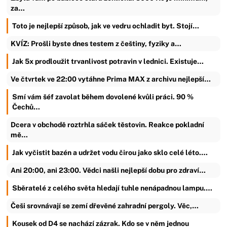
za…
Toto je nejlepší způsob, jak ve vedru ochladit byt. Stojí…
KVÍZ: Prošli byste dnes testem z češtiny, fyziky a…
Jak 5x prodloužit trvanlivost potravin v lednici. Existuje…
Ve čtvrtek ve 22:00 vytáhne Prima MAX z archivu nejlepší…
Smí vám šéf zavolat během dovolené kvůli práci. 90 %
Čechů…
Dcera v obchodě roztrhla sáček těstovin. Reakce pokladní
mě…
Jak vyčistit bazén a udržet vodu čirou jako sklo celé léto.…
Ani 20:00, ani 23:00. Vědci našli nejlepší dobu pro zdraví…
Sběratelé z celého světa hledají tuhle nenápadnou lampu.…
Češi srovnávají se zemí dřevěné zahradní pergoly. Věc,…
Kousek od D4 se nachází zázrak. Kdo se v něm jednou