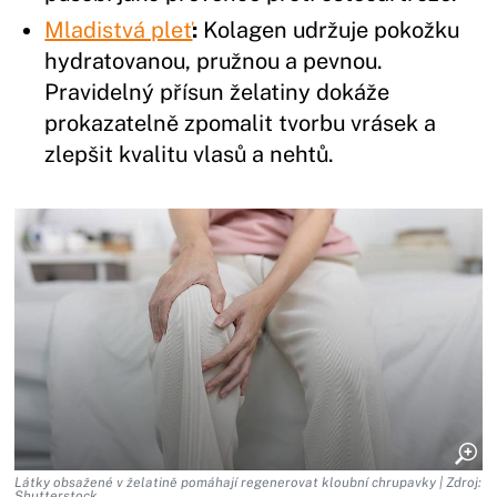
Mladistvá pleť
:
Kolagen udržuje pokožku
hydratovanou, pružnou a pevnou.
Pravidelný přísun želatiny dokáže
prokazatelně zpomalit tvorbu vrásek a
zlepšit kvalitu vlasů a nehtů.
Látky obsažené v želatině pomáhají regenerovat kloubní chrupavky | Zdroj:
Shutterstock