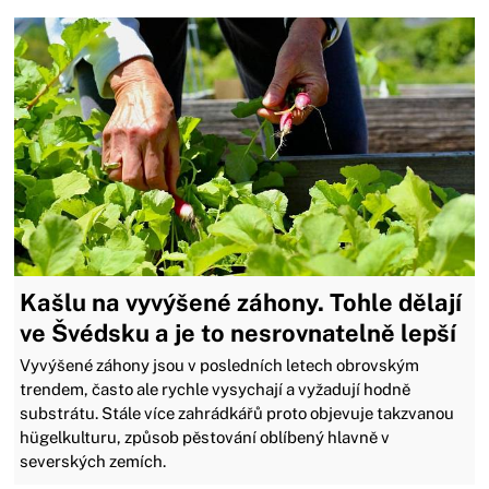
Kašlu na vyvýšené záhony. Tohle dělají
ve Švédsku a je to nesrovnatelně lepší
Vyvýšené záhony jsou v posledních letech obrovským
trendem, často ale rychle vysychají a vyžadují hodně
substrátu. Stále více zahrádkářů proto objevuje takzvanou
hügelkulturu, způsob pěstování oblíbený hlavně v
severských zemích.