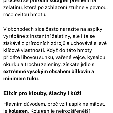
procesu se přírodní
kolagen
přemění na
želatinu, která po zchlazení ztuhne v pevnou,
rosolovitou hmotu.
V obchodech sice často narazíte na aspiky
vyráběné z instantní želatiny, ale i ta se
získává z přírodních zdrojů a uchovává si své
klíčové vlastnosti. Když do této hmoty
přidáte libovou šunku, vařené vejce, kyselou
okurku a trochu zeleniny, získáte jídlo s
extrémně vysokým obsahem bílkovin a
minimem tuku
.
Elixír pro klouby, šlachy i kůži
Hlavním důvodem, proč vzít aspik na milost,
je
kolagen
. Kolagen je nejrozšířenější