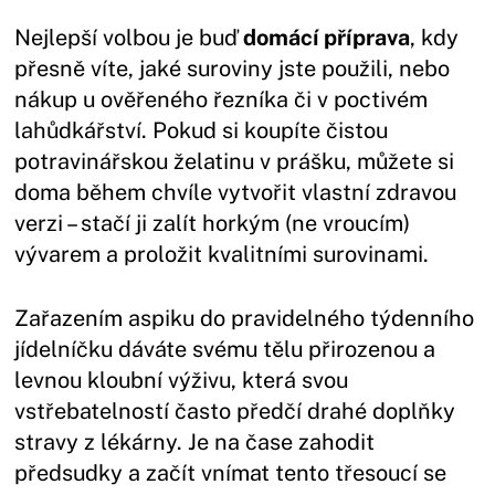
Nejlepší volbou je buď
domácí příprava
, kdy
přesně víte, jaké suroviny jste použili, nebo
nákup u ověřeného řezníka či v poctivém
lahůdkářství. Pokud si koupíte čistou
potravinářskou želatinu v prášku, můžete si
doma během chvíle vytvořit vlastní zdravou
verzi – stačí ji zalít horkým (ne vroucím)
vývarem a proložit kvalitními surovinami.
Zařazením aspiku do pravidelného týdenního
jídelníčku dáváte svému tělu přirozenou a
levnou kloubní výživu, která svou
vstřebatelností často předčí drahé doplňky
stravy z lékárny. Je na čase zahodit
předsudky a začít vnímat tento třesoucí se