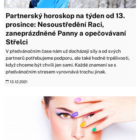
Partnerský horoskop na týden od 13.
prosince: Nesoustředění Raci,
zaneprázdněné Panny a opečovávaní
Střelci
V předvánočním čase nám už docházejí síly a od svých
partnerů potřebujeme podporu, ale také hodně trpělivosti,
když chceme být chvíli jen sami. Každé znamení se s
předvánočním stresem vyrovnává trochu jinak.
13.12.2021