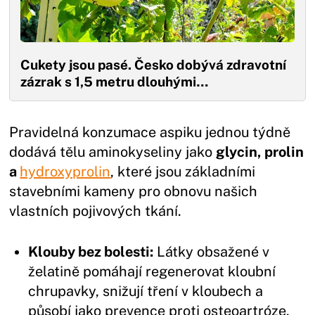
Cukety jsou pasé. Česko dobývá zdravotní
zázrak s 1,5 metru dlouhými…
Pravidelná konzumace aspiku jednou týdně
dodává tělu aminokyseliny jako
glycin, prolin
a
hydroxyprolin
, které jsou základními
stavebními kameny pro obnovu našich
vlastních pojivových tkání.
Klouby bez bolesti:
Látky obsažené v
želatině pomáhají regenerovat kloubní
chrupavky, snižují tření v kloubech a
působí jako prevence proti osteoartróze.