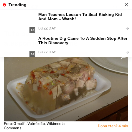
Fajntip.cz
Magazín
Tuto potravinu byste měli jíst
alespoň jednou týdně
Foto: Gmelfi, Volné dílo, Wikimedia
Doba čtení: 4 min
Commons