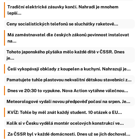
Tradiční elektrické zásuvky končí. Nahradí je mnohem
lepší…
Ceny socialistických telefonů se sluchátky raketově…
Má zaměstnavatel dle českých zákonů povinnost instalovat
na…
Tohoto japonského plyšáka mělo každé dítě v ČSSR. Dnes
je…
Češi vykopávají obklady z koupelen a kuchyní. Nahrazují je…
Pamatujete tuhle plastovou nekvalitní dětskou stavebnici z…
Dnes ve 20:30 to vypukne. Nova Action vytáhne válečnou…
Meteorologové vydali novou předpověď počasí na srpen. Je…
KVÍZ: Tohle by měl znát každý student. 10 otázek o EU…
Kolik si v Česku vydělá montér ocelových konstrukcí ve…
Za ČSSR byl v každé domácnosti. Dnes už se jich dochoval…