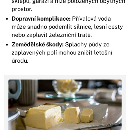
sklepů, garáží a níže položených obytných
prostor.
Dopravní komplikace:
Přívalová voda
může snadno podemlít silnice, lesní cesty
nebo zaplavit železniční tratě.
Zemědělské škody:
Splachy půdy ze
zaplavených polí mohou zničit letošní
úrodu.