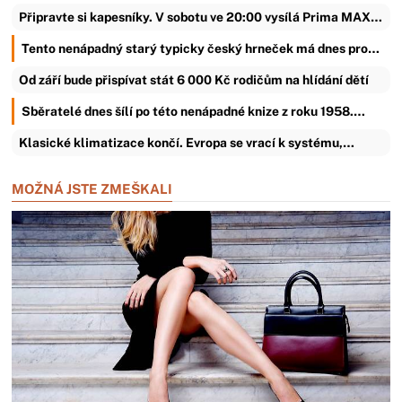
Připravte si kapesníky. V sobotu ve 20:00 vysílá Prima MAX…
Tento nenápadný starý typicky český hrneček má dnes pro…
Od září bude přispívat stát 6 000 Kč rodičům na hlídání dětí
Sběratelé dnes šílí po této nenápadné knize z roku 1958.…
Klasické klimatizace končí. Evropa se vrací k systému,…
MOŽNÁ JSTE ZMEŠKALI