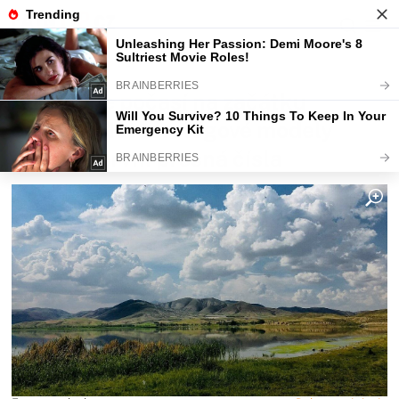
Fajntip.cz
Magazín
Jaké bude počasí na začátku
června. Meteorologové modely
ukázaly první přesná čísla