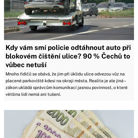
Kdy vám smí policie odtáhnout auto při
blokovém čištění ulice? 90 % Čechů to
vůbec netuší
Mnoho řidičů se obává, že jim při úklidu ulice odvezou vůz na
placené parkoviště kdesi na okraji města. Realita je ale jiná –
zákon ukládá správcům komunikací jasnou povinnost, o které
většina lidí nemá ani tušení.