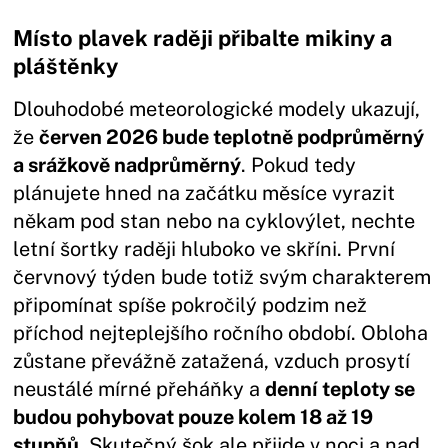
Místo plavek raději přibalte mikiny a
pláštěnky
Dlouhodobé meteorologické modely ukazují,
že
červen 2026 bude teplotně podprůměrný
a srážkově nadprůměrný
. Pokud tedy
plánujete hned na začátku měsíce vyrazit
někam pod stan nebo na cyklovýlet, nechte
letní šortky raději hluboko ve skříni. První
červnový týden bude totiž svým charakterem
připomínat spíše pokročilý podzim než
příchod nejteplejšího ročního období. Obloha
zůstane převážně zatažená, vzduch prosytí
neustálé mírné přeháňky a
denní teploty se
budou pohybovat pouze kolem 18 až 19
stupňů
. Skutečný šok ale přijde v noci a nad