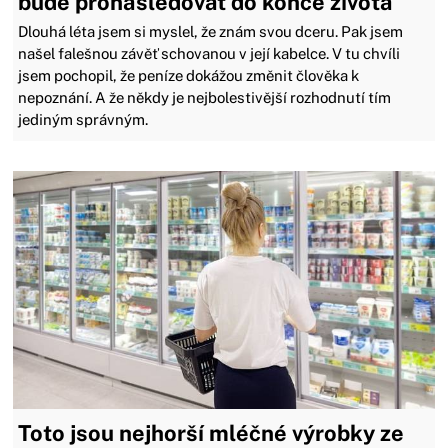
bude pronásledovat do konce života
Dlouhá léta jsem si myslel, že znám svou dceru. Pak jsem
našel falešnou závěť schovanou v její kabelce. V tu chvíli
jsem pochopil, že peníze dokážou změnit člověka k
nepoznání. A že někdy je nejbolestivější rozhodnutí tím
jediným správným.
Toto jsou nejhorší mléčné výrobky ze