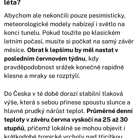
léta?
Abychom ale nekončili pouze pesimisticky,
meteorologické modely nabízejí i světlo na
konci tunelu. Pokud toužíte po klasickém
letním počasí, musíte si počkat na samý závěr
měsíce.
Obrat k lepšímu by měl nastat v
posledním červnovém týdnu
, kdy
pravděpodobnost srážek konečně rapidně
klesne a mraky se rozptýlí.
Do Česka v té době dorazí stabilní tlaková
výše, která s sebou přinese spoustu slunce a
hlavně prudký nárůst teplot.
Průměrné denní
teploty v závěru června vyskočí na 25 až 30
stupňů
, přičemž lokálně se mohou objevit i
krátkodobé tropické vrcholy nad třicítkou.