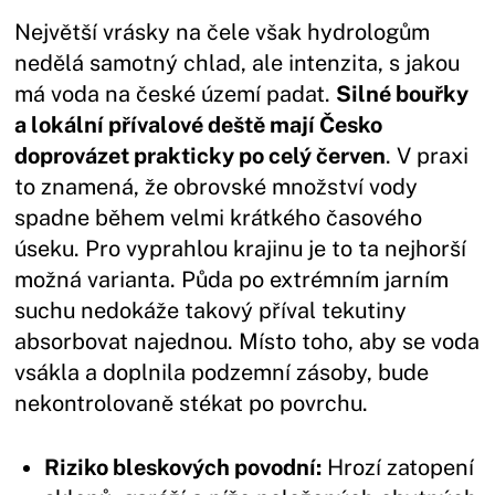
Největší vrásky na čele však hydrologům
nedělá samotný chlad, ale intenzita, s jakou
má voda na české území padat.
Silné bouřky
a lokální přívalové deště mají Česko
doprovázet prakticky po celý červen
. V praxi
to znamená, že obrovské množství vody
spadne během velmi krátkého časového
úseku. Pro vyprahlou krajinu je to ta nejhorší
možná varianta. Půda po extrémním jarním
suchu nedokáže takový příval tekutiny
absorbovat najednou. Místo toho, aby se voda
vsákla a doplnila podzemní zásoby, bude
nekontrolovaně stékat po povrchu.
Riziko bleskových povodní:
Hrozí zatopení