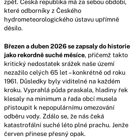
zpět. Česká republika má za sebou období,
které odborníky z Českého
hydrometeorologického ústavu upřímně
děsilo.
Březen a duben 2026 se zapsaly do historie
jako rekordně suché měsíce
, přičemž takto
kritický nedostatek srážek naše území
nezažilo celých 65 let – konkrétně od roku
1961. Důsledky byly viditelné na každém
kroku. Vyprahlá půda praskala, hladiny řek
klesaly na minimum a řada obcí musela
přistoupit k nepopulárnímu omezování
odběru vody. Zdálo se, že nás čeká
katastrofální suché léto plné prachu. Jenže
červen přinese přesný opak.