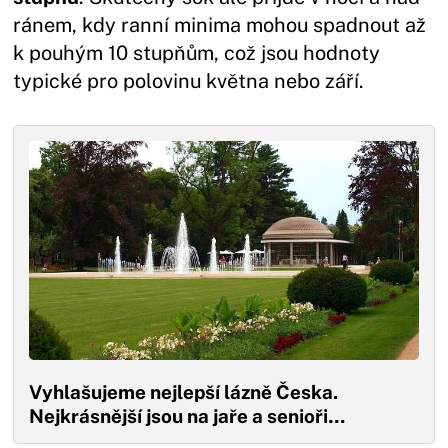
ránem, kdy ranní minima mohou spadnout až
k pouhým 10 stupňům, což jsou hodnoty
typické pro polovinu května nebo září.
Vyhlašujeme nejlepší lázně Česka.
Nejkrásnější jsou na jaře a senioři…