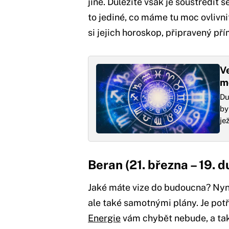
jiné. Důležité však je soustředit 
to jediné, co máme tu moc ovlivni
si jejich horoskop, připravený pří
V
m
Du
by
je
Beran (21. března – 19. 
Jaké máte vize do budoucna? Nyní 
ale také samotnými plány. Je potř
Energie
vám chybět nebude, a tak 