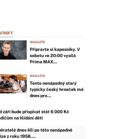
VINKY
MAGAZÍN
Připravte si kapesníky. V
sobotu ve 20:00 vysílá
Prima MAX…
MAGAZÍN
Tento nenápadný starý
typicky český hrneček má
dnes pro…
d září bude přispívat stát 6 000 Kč
odičům na hlídání dětí
ěratelé dnes šílí po této nenápadné
ize z roku 1958.…