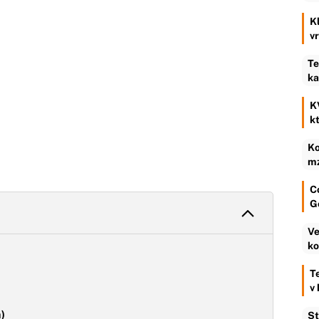
K
v
Te
ka
K
k
Ko
mz
C
G
Ve
ko
T
v
a)
St