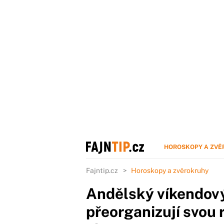
HOROSKOPY A ZVĚ
Fajntip.cz
Horoskopy a zvěrokruhy
Andělský víkendový
přeorganizují svou 