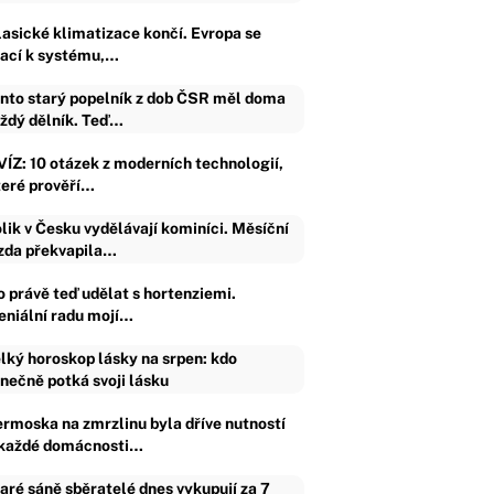
lasické klimatizace končí. Evropa se
rací k systému,…
nto starý popelník z dob ČSR měl doma
ždý dělník. Teď…
VÍZ: 10 otázek z moderních technologií,
teré prověří…
lik v Česku vydělávají kominíci. Měsíční
da překvapila…
o právě teď udělat s hortenziemi.
eniální radu mojí…
lký horoskop lásky na srpen: kdo
nečně potká svoji lásku
ermoska na zmrzlinu byla dříve nutností
 každé domácnosti…
aré sáně sběratelé dnes vykupují za 7