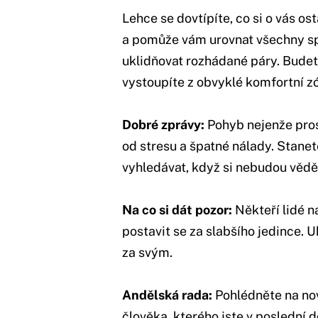
Lehce se dovtípíte, co si o vás os
a pomůže vám urovnat všechny sp
uklidňovat rozhádané páry. Budet
vystoupíte z obvyklé komfortní z
Dobré zprávy:
Pohyb nejenže prosp
od stresu a špatné nálady. Stane
vyhledávat, když si nebudou vědě
Na co si dát pozor:
Někteří lidé n
postavit se za slabšího jedince. Uk
za svým.
Andělská rada:
Pohlédněte na nov
člověka, kterého jste v poslední 