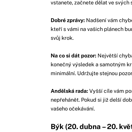
vstanete, začnete dělat ve svýc
Dobré zprávy:
Nadšení vám chybět
kteří s vámi na vašich plánech b
svůj krok.
Na co si dát pozor:
Největší chyba
konečný výsledek a samotným kr
minimální. Udržujte stejnou pozor
Andělská rada:
Vyšší cíle vám pom
nepřehánět. Pokud si již delší dob
vašeho očekávání.
Býk (20. dubna – 20. kvě