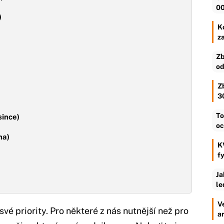
00
)
Ko
z
Zb
od
Z
3
To
since)
oc
na)
K
f
Ja
le
V
 své priority. Pro některé z nás nutnější než pro
a