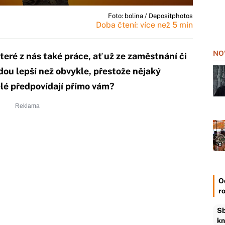
Foto: bolina / Depositphotos
Doba čtení: více než 5 min
NO
teré z nás také práce, ať už ze zaměstnání či
dou lepší než obvykle, přestože nějaký
ělé předpovídají přímo vám?
O
r
Sb
kn