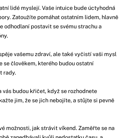
tatní lidé myslejí. Vaše intuice bude úctyhodná
ory. Zatoužíte pomáhat ostatním lidem, hlavně
e odhodlaní postavit se svému strachu a
óny.
ěje vašemu zdraví, ale také vyčistí vaši mysl
te se člověkem, kterého budou ostatní
t rady.
a vás budou křičet, když se rozhodnete
ažte jim, že se jich nebojíte, a stůjte si pevně
é možnosti, jak strávit víkend. Zaměřte se na
době zanedbávali kvůli nedostatku času, a