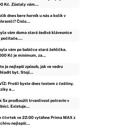
0 Kč. Zůstaly vám…
lik dnes bere horník u nás a kolik v
ahraničí? Číslo…
yla vám doma stará šedivá klávesnice
 počítače.…
byla vám po babičce stará žehlička.
000 Kč je minimum, za…
to je nejlepší způsob, jak ve vedru
hladit byt. Stojí…
VÍZ: Prošli byste dnes testem z češtiny,
yziky a…
k 5x prodloužit trvanlivost potravin v
dnici. Existuje…
e čtvrtek ve 22:00 vytáhne Prima MAX z
rchivu nejlepší…