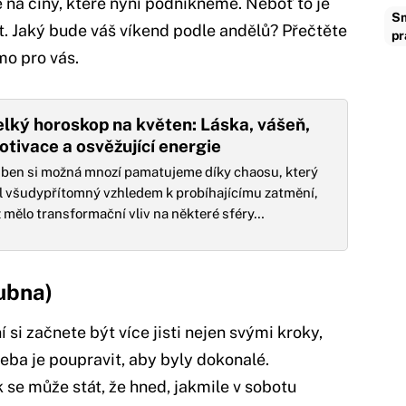
se na činy, které nyní podnikneme. Neboť to je
Sm
t. Jaký bude váš víkend podle andělů? Přečtěte
pr
mo pro vás.
elký horoskop na květen: Láska, vášeň,
otivace a osvěžující energie
ben si možná mnozí pamatujeme díky chaosu, který
l všudypřítomný vzhledem k probíhajícímu zatmění,
ž mělo transformační vliv na některé sféry…
dubna)
si začnete být více jisti nejen svými kroky,
eba je poupravit, aby byly dokonalé.
se může stát, že hned, jakmile v sobotu