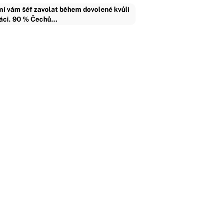
í vám šéf zavolat během dovolené kvůli
áci. 90 % Čechů…