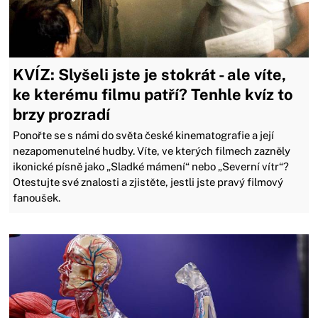
KVÍZ: Slyšeli jste je stokrát - ale víte,
ke kterému filmu patří? Tenhle kvíz to
brzy prozradí
Ponořte se s námi do světa české kinematografie a její
nezapomenutelné hudby. Víte, ve kterých filmech zazněly
ikonické písně jako „Sladké mámení“ nebo „Severní vítr“?
Otestujte své znalosti a zjistěte, jestli jste pravý filmový
fanoušek.