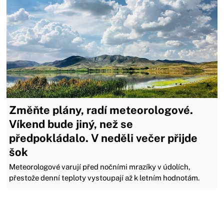
Změňte plány, radí meteorologové.
Víkend bude jiný, než se
předpokládalo. V neděli večer přijde
šok
Meteorologové varují před nočními mrazíky v údolích,
přestože denní teploty vystoupají až k letním hodnotám.
Zavřít reklamu