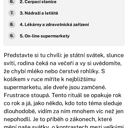
2. Čerpací stanice
3. Nádraží a letiště
4. Lékárny a zdravotnická zařízení
5. On-line supermarkety
Představte si tu chvíli: je státní svátek, slunce
svítí, rodina čeká na večeři a vy si uvědomíte,
že chybí mléko nebo čerstvé rohlíky. S
košíkem v ruce míříte k nejbližšímu
supermarketu, ale dveře jsou zamčené.
Frustrace stoupá. Tento rituál se opakuje rok
co rok a já, jako někdo, kdo toto téma sleduje
dlouhodobě, vidím za ním mnohem víc než jen
nepohodlí. Je to příběh o zákonech, které
mění naše svátky, o kontrastech mezi velkými