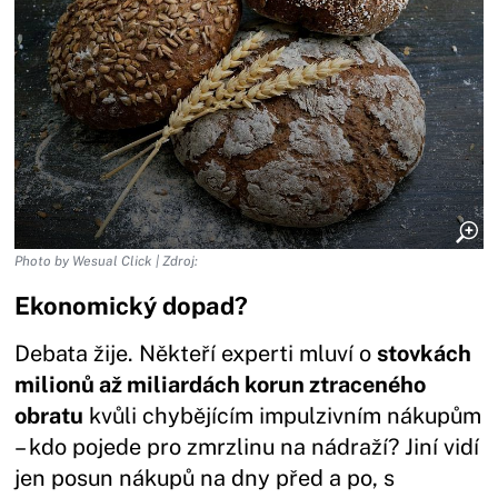
Photo by Wesual Click | Zdroj:
Ekonomický dopad?
Debata žije. Někteří experti mluví o
stovkách
milionů až miliardách korun ztraceného
obratu
kvůli chybějícím impulzivním nákupům
– kdo pojede pro zmrzlinu na nádraží? Jiní vidí
jen posun nákupů na dny před a po, s