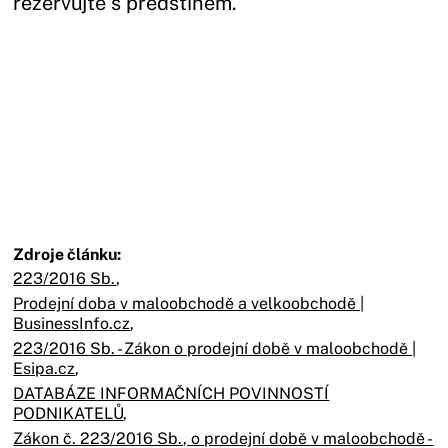
rezervujte s předstihem.
Zdroje článku:
223/2016 Sb.
,
Prodejní doba v maloobchodě a velkoobchodě |
BusinessInfo.cz
,
223/2016 Sb. - Zákon o prodejní době v maloobchodě |
Esipa.cz
,
DATABÁZE INFORMAČNÍCH POVINNOSTÍ
PODNIKATELŮ
,
Zákon č. 223/2016 Sb., o prodejní době v maloobchodě -