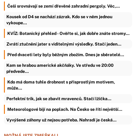
Češi srovnávají se zemí dřevěné zahradní pergoly. Věc,…
Kousek od D4 se nachází zázrak. Kdo se v něm jednou
vykoupe…
KVÍZ: Botanický přehled - Ověřte si, jak dobře znáte stromy…
Zvrátí ztučnění jater s viditelnými výsledky. Stačí jeden…
Před dvaceti lety byly běžným zbožím. Dnes je sběratelé…
Kam se hrabou americké akčňáky. Ve středu ve 20:00
předvede…
Kdo má doma tuhle drobnost s přisprostlým motivem,
může…
Perfektní trik, jak se zbavit mravenců. Stačí lžička…
Meteorologové bijí na poplach. Na Česko se řítí největší…
Vyvýšené záhony už nejsou potřeba. Nahradí je česká…
MOŽNÁ JSTE ZMEŠKALI