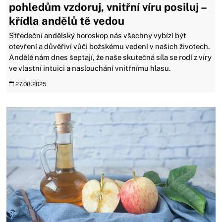
pohledům vzdoruj, vnitřní víru posiluj –
křídla andělů tě vedou
Středeční andělský horoskop nás všechny vybízí být
otevření a důvěřiví vůči božskému vedení v našich životech.
Andělé nám dnes šeptají, že naše skutečná síla se rodí z víry
ve vlastní intuici a naslouchání vnitřnímu hlasu.
27.08.2025