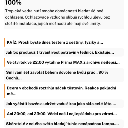
100%
Tropická vedra nutí mnoho domácností hledat účinné
ochlazení. Ochlazovače vzduchu slibují rychlou úlevu bez
složité instalace, jejich možnosti ale mají své limity.
KVÍZ: Prošli byste dnes testem z češtiny, fyziky a…
Jak 5x prodloužit trvanlivost potravin v lednici. Existuje…
Ve čtvrtek ve 22:00 vytáhne Prima MAX z archivu nejlepší…
Smí vám šéf zavolat během dovolené kvůli práci. 90 %
Čechů…
Dcera v obchodě roztrhla sáček těstovin. Reakce pokladní
mě…
Jak vyčistit bazén a udržet vodu čirou jako sklo celé léto.…
Ani 20:00, ani 23:00. Vědci našli nejlepší dobu pro zdraví…
Sběratelé z celého světa hledají tuhle nenápadnou lampu.…