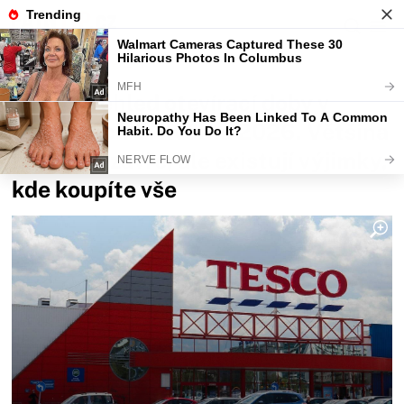
Fajntip.cz
Magazín
Velký přehled otevírací doby v
obchodech 8. května 2026. Většina
prodejen zavře, ale existují výjimky,
kde koupíte vše