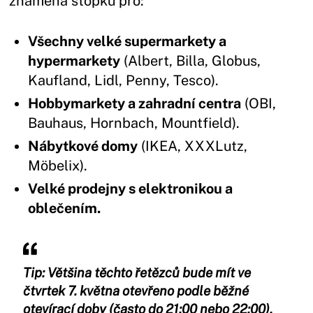
znamená stopku pro:
Všechny velké supermarkety a
hypermarkety
(Albert, Billa, Globus,
Kaufland, Lidl, Penny, Tesco).
Hobbymarkety a zahradní centra
(OBI,
Bauhaus, Hornbach, Mountfield).
Nábytkové domy
(IKEA, XXXLutz,
Möbelix).
Velké prodejny s elektronikou a
oblečením.
Tip:
Většina těchto řetězců bude mít ve
čtvrtek 7. května otevřeno podle běžné
otevírací doby (často do 21:00 nebo 22:00),