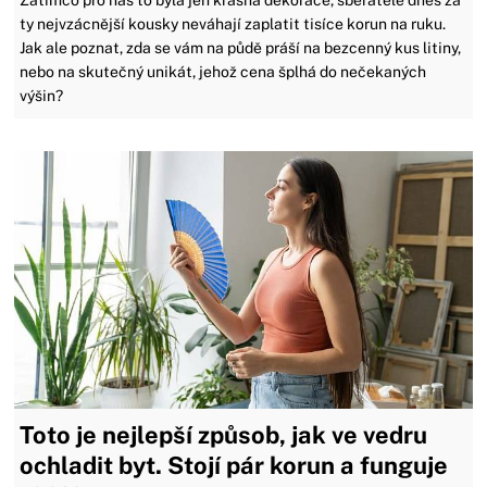
Zatímco pro nás to byla jen krásná dekorace, sběratelé dnes za
ty nejvzácnější kousky neváhají zaplatit tisíce korun na ruku.
Jak ale poznat, zda se vám na půdě práší na bezcenný kus litiny,
nebo na skutečný unikát, jehož cena šplhá do nečekaných
výšin?
Toto je nejlepší způsob, jak ve vedru
ochladit byt. Stojí pár korun a funguje