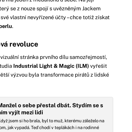
který se z nouze spojí s uvězněným Jackem
é vlastní nevyřízené účty – chce totiž získat
perlu
.
ová revoluce
vizuální stránka prvního dílu samozřejmostí,
studia
Industrial Light & Magic (ILM)
vyřešit
větší výzvou byla transformace pirátů z lidské
Manžel o sebe přestal dbát. Stydím se s
ním vyjít mezi lidi
dyž jsem si ho brala, byl to muž, kterému záleželo na
om, jak vypadá. Teď chodí v teplákách i na rodinné