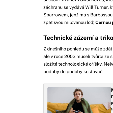
záchranu se vydává Will Turner, 
Sparrowem, jenž má s Barbossou sv
zpět svou milovanou loď,
Černou 
Technické zázemí a trik
Z dnešního pohledu se může zdát 
ale v roce 2003 museli tvůrci ze 
složité technologické oříšky. Nej
podoby do podoby kostlivců.
K
t