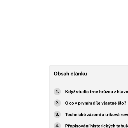
Obsah článku
Když studio trne hrůzou z hlav
O co v prvním díle vlastně šlo?
Technické zázemí a triková re
Přepisování historických tabu