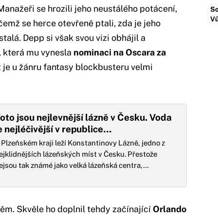
anažeři se hrozili jeho neustálého potácení,
So
Vů
čemž se herce otevřeně ptali, zda je jeho
alá. Depp si však svou vizi obhájil a
, která mu vynesla
nominaci na Oscara za
ž je u žánru fantasy blockbusteru velmi
oto jsou nejlevnější lázně v Česku. Voda
e nejléčivější v republice…
 Plzeňském kraji leží Konstantinovy Lázně, jedno z
ejklidnějších lázeňských míst v Česku. Přestože
ejsou tak známé jako velká lázeňská centra,…
ěm. Skvěle ho doplnil tehdy začínající
Orlando