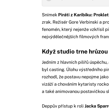
Snímek
Piráti z Karibiku: Prokle
zrak. Režisér Gore Verbinski a pr
fenomén, který nejenže vzkřísil p
nejvýdělečnějších filmových franš
Když studio trne hrůzou 
Jedním z hlavních pilířů úspěchu,
byl casting. Úlohu výstředního pi
rozhodl, že postavu nepojme jako 
vizáží a chováním kytaristy rock
a také animovanou postavičkou 
Deppův přístup k roli
Jacka Spar