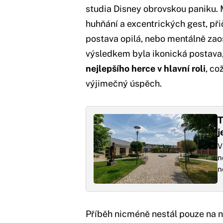
studia Disney obrovskou paniku. M
huhňání a excentrických gest, při
postava opilá, nebo mentálně zaost
výsledkem byla ikonická postava
nejlepšího herce v hlavní roli
, co
výjimečný úspěch.
T
j
V
n
n
Příběh nicméně nestál pouze na n