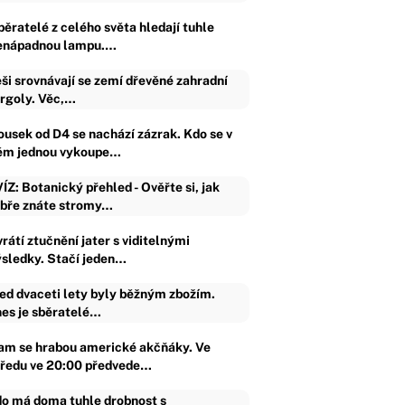
běratelé z celého světa hledají tuhle
enápadnou lampu.…
ši srovnávají se zemí dřevěné zahradní
rgoly. Věc,…
ousek od D4 se nachází zázrak. Kdo se v
ěm jednou vykoupe…
ÍZ: Botanický přehled - Ověřte si, jak
bře znáte stromy…
rátí ztučnění jater s viditelnými
ýsledky. Stačí jeden…
ed dvaceti lety byly běžným zbožím.
es je sběratelé…
am se hrabou americké akčňáky. Ve
tředu ve 20:00 předvede…
o má doma tuhle drobnost s