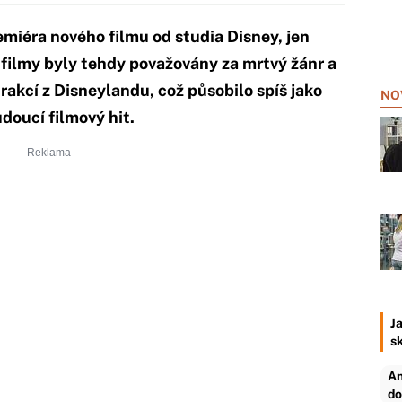
miéra nového filmu od studia Disney, jen
 filmy byly tehdy považovány za mrtvý žánr a
rakcí z Disneylandu, což působilo spíš jako
NO
oucí filmový hit.
Ja
s
An
do