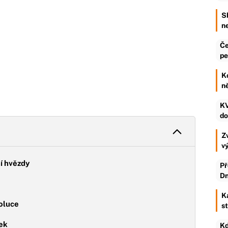
S
n
Če
pe
K
n
KV
do
Zv
v
ní hvězdy
Př
Dn
K
voluce
s
lek
Kd