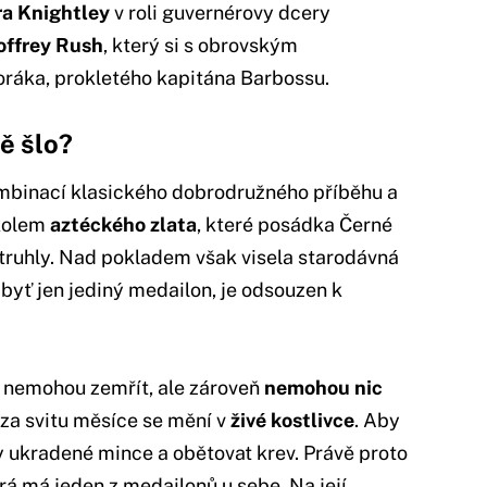
ra Knightley
v roli guvernérovy dcery
offrey Rush
, který si s obrovským
oráka, prokletého kapitána Barbossu.
ně šlo?
ombinací klasického dobrodružného příběhu a
 kolem
aztéckého zlata
, které posádka Černé
 truhly. Nad pokladem však visela starodávná
 byť jen jediný medailon, je odsouzen k
e nemohou zemřít, ale zároveň
nemohou nic
a za svitu měsíce se mění v
živé kostlivce
. Aby
ny ukradené mince a obětovat krev. Právě proto
á má jeden z medailonů u sebe. Na její