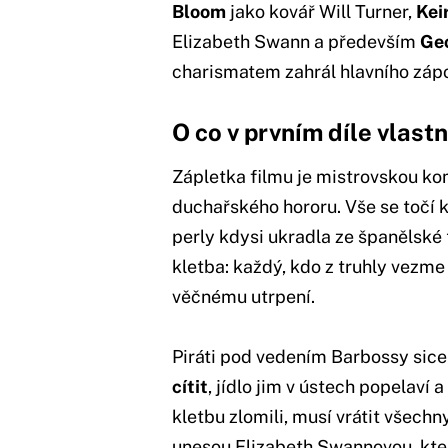
Bloom
jako kovář Will Turner,
Kei
Elizabeth Swann a především
Ge
charismatem zahrál hlavního záp
O co v prvním díle vlast
Zápletka filmu je mistrovskou k
duchařského hororu. Vše se točí
perly kdysi ukradla ze španělské
kletba: každý, kdo z truhly vezme
věčnému utrpení.
Piráti pod vedením Barbossy sic
cítit
, jídlo jim v ústech popelaví 
kletbu zlomili, musí vrátit všech
unesou Elizabeth Swannovou, kter