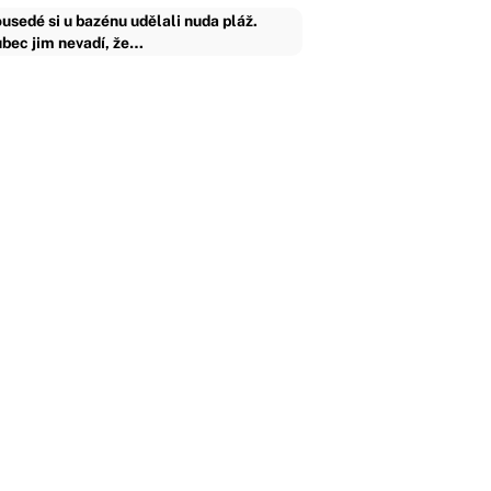
usedé si u bazénu udělali nuda pláž.
bec jim nevadí, že…