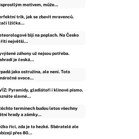
isprostlým motivem, může…
rfektní trik, jak se zbavit mravenců.
tačí lžička…
teorologové bijí na poplach. Na Česko
 řítí největší…
yvýšené záhony už nejsou potřeba.
ahradí je česká…
padá jako ostružina, ale není. Toto
náročné ovoce…
VÍZ: Pyramidy, gladiátoři i klínové písmo.
oznáte slavné…
těchto termínech budou letos všechny
átní hrady a zámky…
žko říci, zda je to hezké. Sběratelé ale
abízejí přes 80…