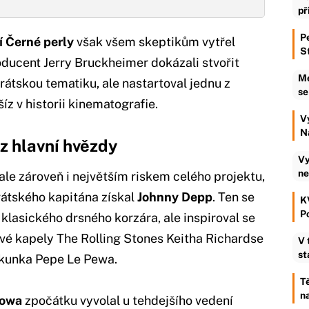
př
Pe
tí Černé perly
však všem skeptikům vytřel
S
oducent Jerry Bruckheimer dokázali stvořit
Me
irátskou tematiku, ale nastartoval jednu z
se
íz v historii kinematografie.
V
N
z hlavní hvězdy
Vy
ne
 ale zároveň i největším riskem celého projektu,
rátského kapitána získal
Johnny Depp
. Ten se
K
P
klasického drsného korzára, ale inspiroval se
ové kapely The Rolling Stones Keitha Richardse
V 
st
skunka Pepe Le Pewa.
Tě
n
rowa
zpočátku vyvolal u tehdejšího vedení