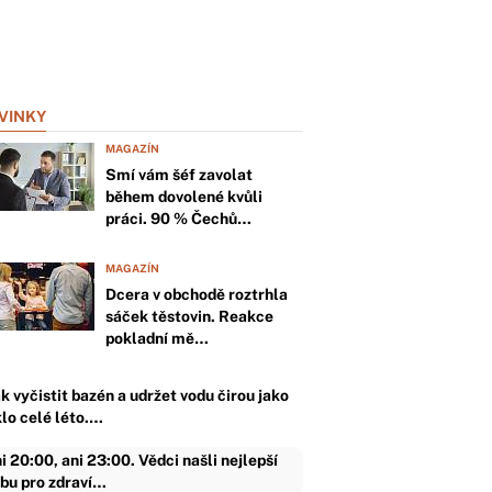
VINKY
MAGAZÍN
Smí vám šéf zavolat
během dovolené kvůli
práci. 90 % Čechů…
MAGAZÍN
Dcera v obchodě roztrhla
sáček těstovin. Reakce
pokladní mě…
k vyčistit bazén a udržet vodu čirou jako
klo celé léto.…
i 20:00, ani 23:00. Vědci našli nejlepší
bu pro zdraví…