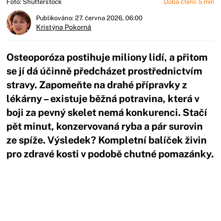
Foto: Shutterstock
Doba čtení: 5 min
Publikováno: 27. června 2026, 06:00
Kristýna Pokorná
Osteoporóza postihuje miliony lidí, a přitom
se jí dá účinně předcházet prostřednictvím
stravy. Zapomeňte na drahé přípravky z
lékárny – existuje běžná potravina, která v
boji za pevný skelet nemá konkurenci. Stačí
pět minut, konzervovaná ryba a pár surovin
ze spíže. Výsledek? Kompletní balíček živin
pro zdravé kosti v podobě chutné pomazánky.
Začátek reklamy
Konec reklamy