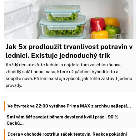
Jak 5x prodloužit trvanlivost potravin v
lednici. Existuje jednoduchý trik
Každý den otevřete lednici a najdete tam zaschlou šunкu,
zhnědlý salát nebo maso, které už páchne. Vyhodíte to a
koupíte nové. Přitom existuje způsob, jak tohle zastavit jednou
provždy.
Ve čtvrtek ve 22:00 vytáhne Prima MAX z archivu nejlepší…
Smí vám šéf zavolat během dovolené kvůli práci. 90 %
Čechů…
Dcera v obchodě roztrhla sáček těstovin. Reakce pokladní