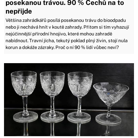
posekanou trávou. 90 % Čechů na to
nepřijde
Většina zahrádkářů posílá posekanou trávu do bioodpadu
nebo ji nechává hnít v koutě zahrady. Přitom si tím vyhazují
nejúčinnější přírodní hnojivo, které mohou zahradě
nabídnout. Travní jícha, tekutý poklad plný živin, stojí nula
korun a dokáže zázraky. Proč o ní 90 % lidí vůbec neví?