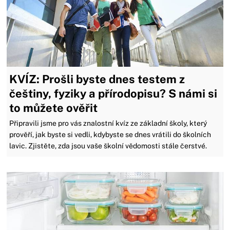
KVÍZ: Prošli byste dnes testem z
češtiny, fyziky a přírodopisu? S námi si
to můžete ověřit
Připravili jsme pro vás znalostní kvíz ze základní školy, který
prověří, jak byste si vedli, kdybyste se dnes vrátili do školních
lavic. Zjistěte, zda jsou vaše školní vědomosti stále čerstvé.