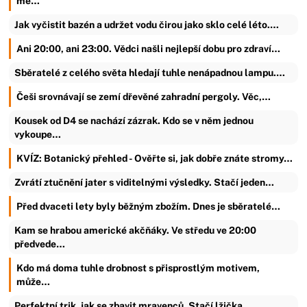
mě…
Jak vyčistit bazén a udržet vodu čirou jako sklo celé léto.…
Ani 20:00, ani 23:00. Vědci našli nejlepší dobu pro zdraví…
Sběratelé z celého světa hledají tuhle nenápadnou lampu.…
Češi srovnávají se zemí dřevěné zahradní pergoly. Věc,…
Kousek od D4 se nachází zázrak. Kdo se v něm jednou
vykoupe…
KVÍZ: Botanický přehled - Ověřte si, jak dobře znáte stromy…
Zvrátí ztučnění jater s viditelnými výsledky. Stačí jeden…
Před dvaceti lety byly běžným zbožím. Dnes je sběratelé…
Kam se hrabou americké akčňáky. Ve středu ve 20:00
předvede…
Kdo má doma tuhle drobnost s přisprostlým motivem,
může…
Perfektní trik, jak se zbavit mravenců. Stačí lžička…