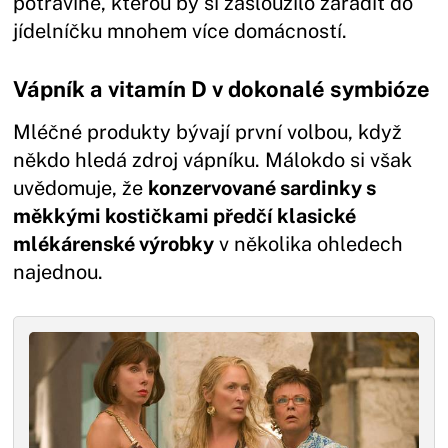
potravině, kterou by si zasloužilo zařadit do
jídelníčku mnohem více domácností.
Vápník a vitamín D v dokonalé symbióze
Mléčné produkty bývají první volbou, když
někdo hledá zdroj vápníku. Málokdo si však
uvědomuje, že
konzervované sardinky s
měkkými kostičkami předčí klasické
mlékárenské výrobky
v několika ohledech
najednou.