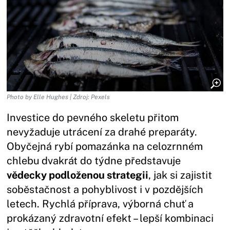
Photo by Elle Hughes | Zdroj: Pexels
Investice do pevného skeletu přitom
nevyžaduje utrácení za drahé preparáty.
Obyčejná rybí pomazánka na celozrnném
chlebu dvakrát do týdne představuje
vědecky podloženou strategii
, jak si zajistit
soběstačnost a pohyblivost i v pozdějších
letech. Rychlá příprava, výborná chuť a
prokázaný zdravotní efekt – lepší kombinaci