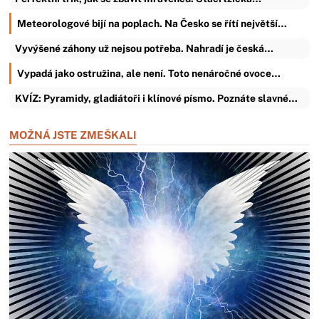
Meteorologové bijí na poplach. Na Česko se řítí největší…
Vyvýšené záhony už nejsou potřeba. Nahradí je česká…
Vypadá jako ostružina, ale není. Toto nenáročné ovoce…
KVÍZ: Pyramidy, gladiátoři i klínové písmo. Poznáte slavné…
MOŽNÁ JSTE ZMEŠKALI