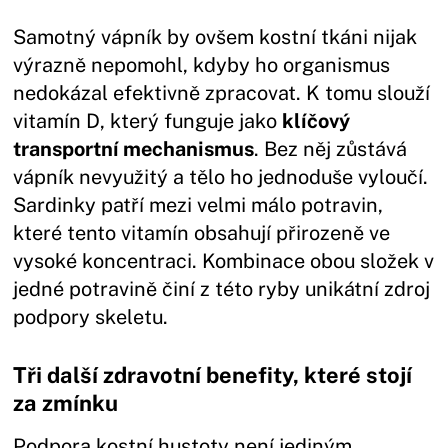
Samotný vápník by ovšem kostní tkáni nijak
výrazně nepomohl, kdyby ho organismus
nedokázal efektivně zpracovat. K tomu slouží
vitamín D, který funguje jako
klíčový
transportní mechanismus
. Bez něj zůstává
vápník nevyužitý a tělo ho jednoduše vyloučí.
Sardinky patří mezi velmi málo potravin,
které tento vitamín obsahují přirozeně ve
vysoké koncentraci. Kombinace obou složek v
jedné potravině činí z této ryby unikátní zdroj
podpory skeletu.
Tři další zdravotní benefity, které stojí
za zmínku
Podpora kostní hustoty není jediným