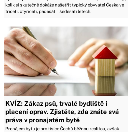
kolik si skutečně dokáže našetřit typický obyvatel Česka ve
třiceti, čtyřiceti, padesáti i šedesáti letech.
KVÍZ: Zákaz psů, trvalé bydliště i
placení oprav. Zjistěte, zda znáte svá
práva v pronajatém bytě
Pronájem bytu je pro tisíce Čechů běžnou realitou, avšak