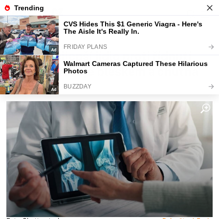
Fajntip.cz
Magazín
Toto je nejlepší jídlo proti řídnutí
kostí. Hotové je bleskem a chutná
skvěle