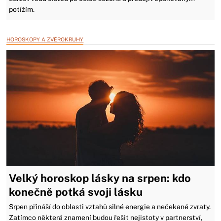
potížím.
HOROSKOPY A ZVĚROKRUHY
Velký horoskop lásky na srpen: kdo
konečně potká svoji lásku
Srpen přináší do oblasti vztahů silné energie a nečekané zvraty.
Zatímco některá znamení budou řešit nejistoty v partnerství,