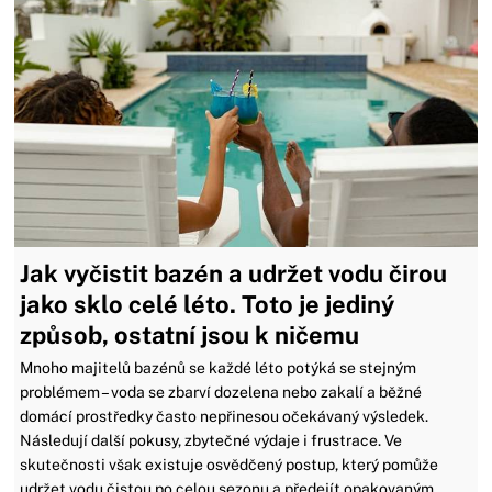
Jak vyčistit bazén a udržet vodu čirou
jako sklo celé léto. Toto je jediný
způsob, ostatní jsou k ničemu
Mnoho majitelů bazénů se každé léto potýká se stejným
problémem – voda se zbarví dozelena nebo zakalí a běžné
domácí prostředky často nepřinesou očekávaný výsledek.
Následují další pokusy, zbytečné výdaje i frustrace. Ve
skutečnosti však existuje osvědčený postup, který pomůže
udržet vodu čistou po celou sezonu a předejít opakovaným