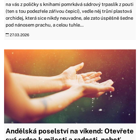
na vás z poličky s knihami pomrkává sádrový trpaslík z pouti
(ten s tou podezřele zářivou čepicí), vedle něj trůní plastová
orchidej, která sice nikdy neuvadne, ale zato úspěšně šedne
pod nánosem prachu, a celou tuhle...
27.03.2026
Andělská poselství na víkend: Otevřete
svá srdce k milosti a radosti, neboť