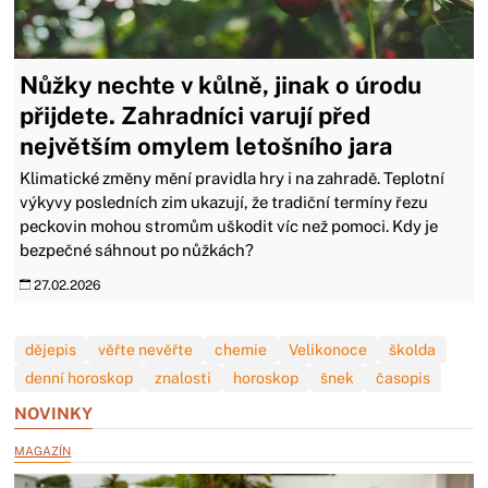
Nůžky nechte v kůlně, jinak o úrodu
přijdete. Zahradníci varují před
největším omylem letošního jara
Klimatické změny mění pravidla hry i na zahradě. Teplotní
výkyvy posledních zim ukazují, že tradiční termíny řezu
peckovin mohou stromům uškodit víc než pomoci. Kdy je
bezpečné sáhnout po nůžkách?
27.02.2026
dějepis
věřte nevěřte
chemie
Velikonoce
školda
denní horoskop
znalosti
horoskop
šnek
časopis
NOVINKY
MAGAZÍN