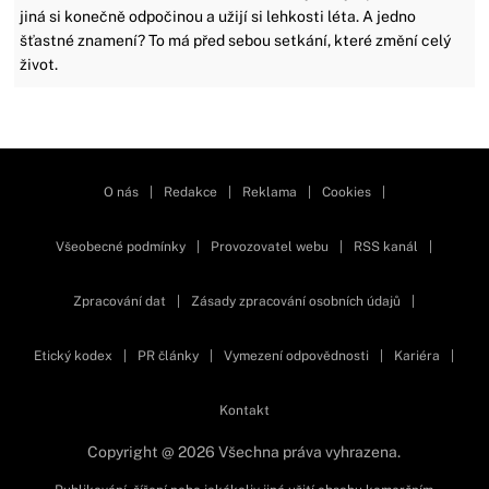
jiná si konečně odpočinou a užijí si lehkosti léta. A jedno
šťastné znamení? To má před sebou setkání, které změní celý
život.
Zavřít reklamu
O nás
|
Redakce
|
Reklama
|
Cookies
|
Všeobecné podmínky
|
Provozovatel webu
|
RSS kanál
|
Zpracování dat
|
Zásady zpracování osobních údajů
|
Etický kodex
|
PR články
|
Vymezení odpovědnosti
|
Kariéra
|
Kontakt
Copyright @ 2026 Všechna práva vyhrazena.