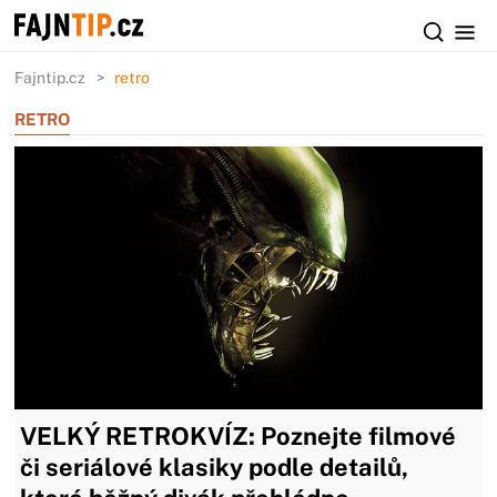
Fajntip.cz
retro
RETRO
VELKÝ RETROKVÍZ: Poznejte filmové
či seriálové klasiky podle detailů,