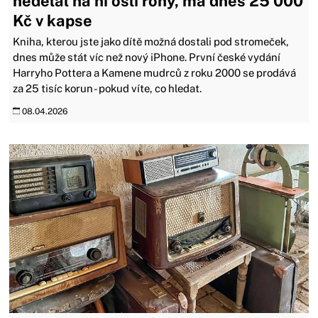
nedělal na ní oslí rohy, má dnes 25 000
Kč v kapse
Kniha, kterou jste jako dítě možná dostali pod stromeček,
dnes může stát víc než nový iPhone. První české vydání
Harryho Pottera a Kamene mudrců z roku 2000 se prodává
za 25 tisíc korun - pokud víte, co hledat.
08.04.2026