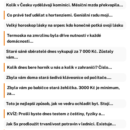
Kolik v Česku vydělávají kominíci. Měsíční mzda překvapila…
Co právě teď udělat s hortenziemi. Geniální radu mojí…
Velký horoskop lásky na srpen: kdo konečně potká svoji lásku
Termoska na zmrzlinu byla dříve nutností v každé
domácnosti…
Staré sáně sběratelé dnes vykupují za 7 000 Kč. Zůstaly
vám…
Kolik dnes bere horník u nás a kolik v zahraničí? Číslo…
Zbyla vám doma stará šedivá klávesnice od počítače.…
Zbyla vám po babičce stará žehlička. 3000 Kč je minimum,
za…
Toto je nejlepší způsob, jak ve vedru ochladit byt. Stojí…
KVÍZ: Prošli byste dnes testem z češtiny, fyziky a…
Jak 5x prodloužit trvanlivost potravin v lednici. Existuje…