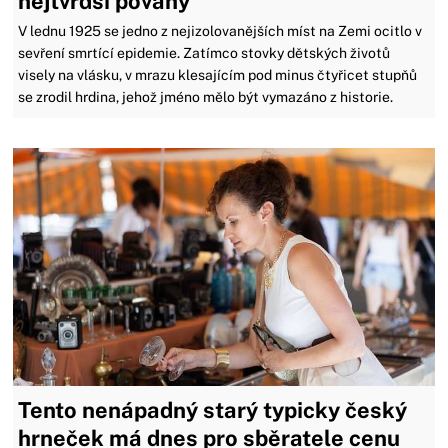
nejtvrdší povahy
V lednu 1925 se jedno z nejizolovanějších míst na Zemi ocitlo v
sevření smrtící epidemie. Zatímco stovky dětských životů
visely na vlásku, v mrazu klesajícím pod minus čtyřicet stupňů
se zrodil hrdina, jehož jméno mělo být vymazáno z historie.
Tento nenápadný starý typicky český
hrneček má dnes pro sběratele cenu