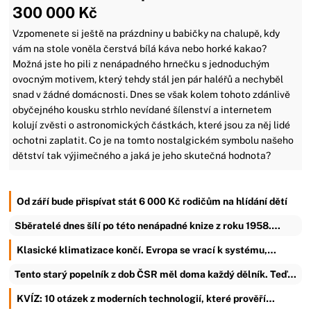
300 000 Kč
Vzpomenete si ještě na prázdniny u babičky na chalupě, kdy
vám na stole voněla čerstvá bílá káva nebo horké kakao?
Možná jste ho pili z nenápadného hrnečku s jednoduchým
ovocným motivem, který tehdy stál jen pár haléřů a nechyběl
snad v žádné domácnosti. Dnes se však kolem tohoto zdánlivě
obyčejného kousku strhlo nevídané šílenství a internetem
kolují zvěsti o astronomických částkách, které jsou za něj lidé
ochotni zaplatit. Co je na tomto nostalgickém symbolu našeho
dětství tak výjimečného a jaká je jeho skutečná hodnota?
Od září bude přispívat stát 6 000 Kč rodičům na hlídání dětí
Sběratelé dnes šílí po této nenápadné knize z roku 1958.…
Klasické klimatizace končí. Evropa se vrací k systému,…
Tento starý popelník z dob ČSR měl doma každý dělník. Teď…
KVÍZ: 10 otázek z moderních technologií, které prověří…