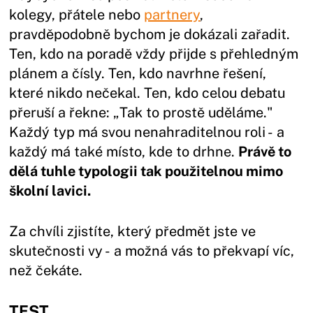
kolegy, přátele nebo
partnery
,
pravděpodobně bychom je dokázali zařadit.
Ten, kdo na poradě vždy přijde s přehledným
plánem a čísly. Ten, kdo navrhne řešení,
které nikdo nečekal. Ten, kdo celou debatu
přeruší a řekne: „Tak to prostě uděláme."
Každý typ má svou nenahraditelnou roli - a
každý má také místo, kde to drhne.
Právě to
dělá tuhle typologii tak použitelnou mimo
školní lavici.
Za chvíli zjistíte, který předmět jste ve
skutečnosti vy - a možná vás to překvapí víc,
než čekáte.
TEST