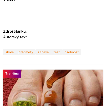
Zdroj článku:
Autorský text
škola
předměty
zábava
test
osobnost