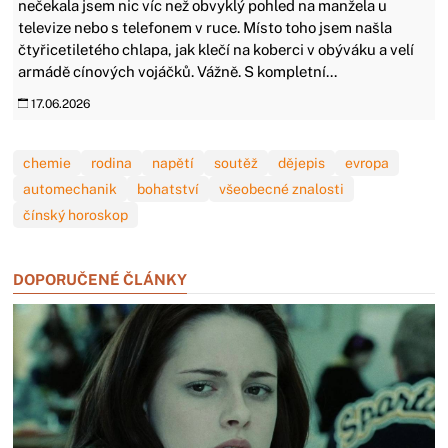
nečekala jsem nic víc než obvyklý pohled na manžela u
televize nebo s telefonem v ruce. Místo toho jsem našla
čtyřicetiletého chlapa, jak klečí na koberci v obýváku a velí
armádě cínových vojáčků. Vážně. S kompletní...
17.06.2026
chemie
rodina
napětí
soutěž
dějepis
evropa
automechanik
bohatství
všeobecné znalosti
čínský horoskop
DOPORUČENÉ ČLÁNKY