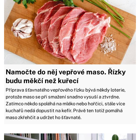
Namočte do něj vepřové maso. Řízky
budu měkčí než kuřecí
Příprava šťavnatého vepřového řízku bývá někdy loterie,
protože maso se při smažení snadno vysuší a ztvrdne.
Zatímco někdo spoléhá na mléko nebo hořčici, stále více
kuchařů nedá dopustit na kefír. Právě ten totiž pomáhá
maso zkřehčit a udržet ho šťavnaté.