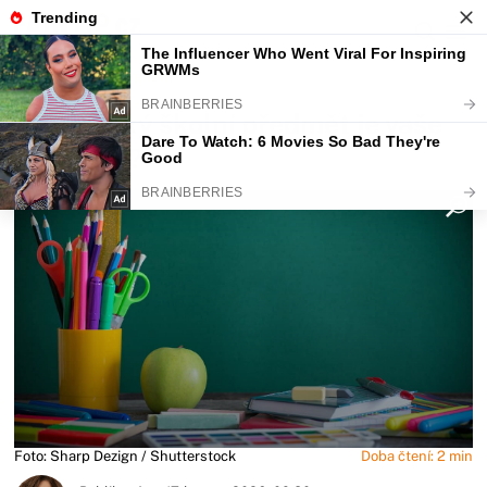
Fajntip.cz
Magazín
TEST: Jaký školní předmět je vaše
alter ego?
Foto: Sharp Dezign / Shutterstock
Doba čtení: 2 min