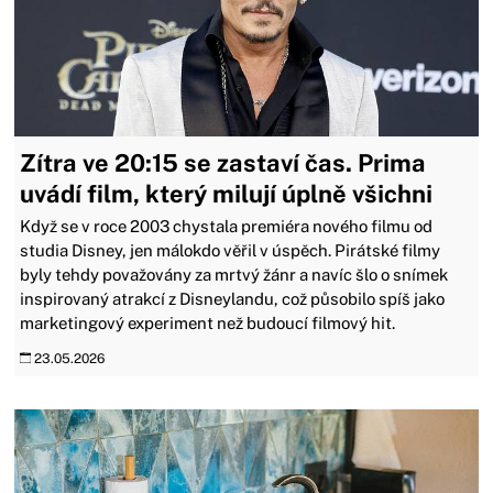
Zítra ve 20:15 se zastaví čas. Prima
uvádí film, který milují úplně všichni
Když se v roce 2003 chystala premiéra nového filmu od
studia Disney, jen málokdo věřil v úspěch. Pirátské filmy
byly tehdy považovány za mrtvý žánr a navíc šlo o snímek
inspirovaný atrakcí z Disneylandu, což působilo spíš jako
marketingový experiment než budoucí filmový hit.
23.05.2026