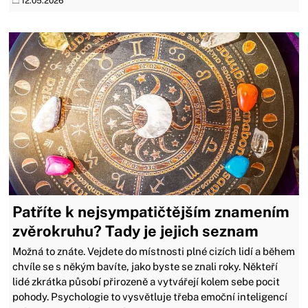
12.05.2026
Patříte k nejsympatičtějším znamením
zvěrokruhu? Tady je jejich seznam
Možná to znáte. Vejdete do místnosti plné cizích lidí a během
chvíle se s někým bavíte, jako byste se znali roky. Někteří
lidé zkrátka působí přirozeně a vytvářejí kolem sebe pocit
pohody. Psychologie to vysvětluje třeba emoční inteligencí