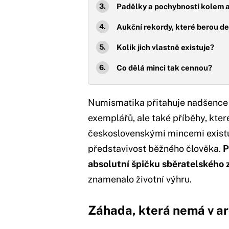
Padělky a pochybnosti kolem a
Aukční rekordy, které berou d
Kolik jich vlastně existuje?
Co dělá minci tak cennou?
Numismatika přitahuje nadšence
exemplářů, ale také příběhy, kter
československými mincemi existu
představivost běžného člověka.
P
absolutní špičku sběratelského
znamenalo životní výhru.
Záhada, která nemá v a