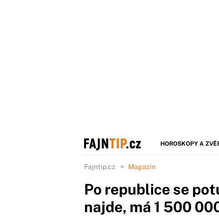
HOROSKOPY A ZVĚ
Fajntip.cz
Magazín
Po republice se pot
najde, má 1 500 00