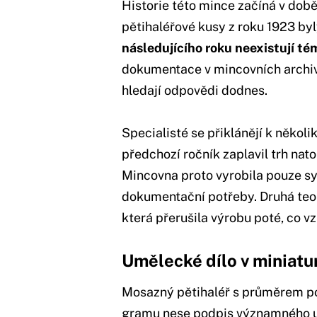
Historie této mince začíná v dob
pětihaléřové kusy z roku 1923 b
následujícího roku neexistují té
dokumentace v mincovních archiv
hledají odpovědi dodnes.
Specialisté se přiklánějí k několi
předchozí ročník zaplavil trh nato
Mincovna proto vyrobila pouze sy
dokumentační potřeby. Druhá teor
která přerušila výrobu poté, co v
Umělecké dílo v miniatu
Mosazný pětihaléř s průměrem po
gramu nese podpis významného 