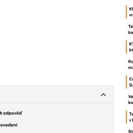
K
v
Te
ka
K
k
Ko
mz
C
G
Ve
ko
ch odpověď
T
v
rovedení
St