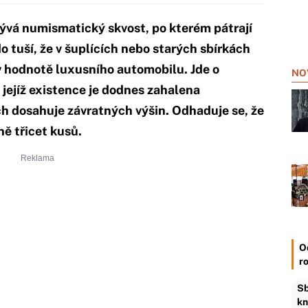
ývá numismatický skvost, po kterém pátrají
o tuší, že v šuplících nebo starých sbírkách
 hodnotě luxusního automobilu. Jde o
NO
 jejíž existence je dodnes zahalena
ch dosahuje závratných výšin. Odhaduje se, že
ě třicet kusů.
O
r
Sb
kn