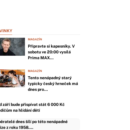
VINKY
MAGAZÍN
Připravte si kapesníky. V
sobotu ve 20:00 vysílá
Prima MAX…
MAGAZÍN
Tento nenápadný starý
typicky český hrneček má
dnes pro…
d září bude přispívat stát 6 000 Kč
odičům na hlídání dětí
ěratelé dnes šílí po této nenápadné
ize z roku 1958.…