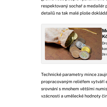
respektovaný sochař a medailér p
detailů na tak malé ploše dokládá
Mě
Kč
Dr
kas
že
Technické parametry mince zaujm
propracovaným reliéfem vytváří es
srovnání s mnohem většími numis
vzácnosti a umělecké hodnoty čin