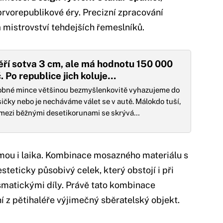
rvorepublikové éry. Precizní zpracování
 mistrovství tehdejších řemeslníků.
ří sotva 3 cm, ale má hodnotu 150 000
. Po republice jich koluje…
obné mince většinou bezmyšlenkovitě vyhazujeme do
ičky nebo je necháváme válet se v autě. Málokdo tuší,
 mezi běžnými desetikorunami se skrývá…
ou i laika. Kombinace mosazného materiálu s
teticky působivý celek, který obstojí i při
matickými díly. Právě tato kombinace
í z pětihaléře výjimečný sběratelský objekt.