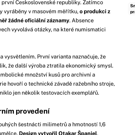
ě první Československé republiky. Zatímco
Sm
yly vyráběny v masovém měřítku,
o produkci z
pr
měř žádné oficiální záznamy
. Absence
ech vyvolává otázky, na které numismatici
ka vysvětlením. První varianta naznačuje, že
lik, že další výroba ztratila ekonomický smysl.
mbolické množství kusů pro archivní a
ie hovoří o technické závadě ražebního stroje,
zniklo jen několik testovacích exemplářů.
rním provedení
uhých šestnácti milimetrů a hmotností 1,6
umělce.
Design vytvořil Otakar Španiel
,