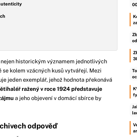
utenticity
00
ech
Ko
z
Zb
od
Z
3
 nejen historickým významem jednotlivých
é se kolem vzácných kusů vytvářejí. Mezi
To
oc
je jeden exemplář, jehož hodnota překonává
ětihaléř ražený v roce 1924 představuje
K
f
 zájmu
a jeho objevení v domácí sbírce by
Ja
le
rchivech odpověď
V
a