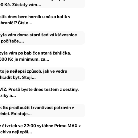
0 Kč. Zůstaly vám…
lik dnes bere horník u nás a kolik v
ahraničí? Číslo…
yla vám doma stará šedivá klávesnice
 počítače.…
byla vám po babičce stará žehlička.
000 Kč je minimum, za…
to je nejlepší způsob, jak ve vedru
hladit byt. Stojí…
VÍZ: Prošli byste dnes testem z češtiny,
yziky a…
k 5x prodloužit trvanlivost potravin v
dnici. Existuje…
e čtvrtek ve 22:00 vytáhne Prima MAX z
rchivu nejlepší…