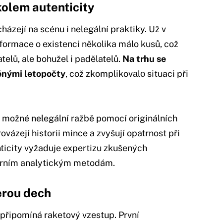
olem autenticity
házejí na scénu i nelegální praktiky. Už v
ormace o existenci několika málo kusů, což
telů, ale bohužel i padělatelů.
Na trhu se
ěnými letopočty
, což zkomplikovаlо situaci při
 možné nelegální ražbě pomocí originálních
vázejí historii mince a zvyšují opatrnost při
ticity vyžaduje expertizu zkušených
erním analytickým metodám.
erou dech
 připomíná raketový vzestup. První