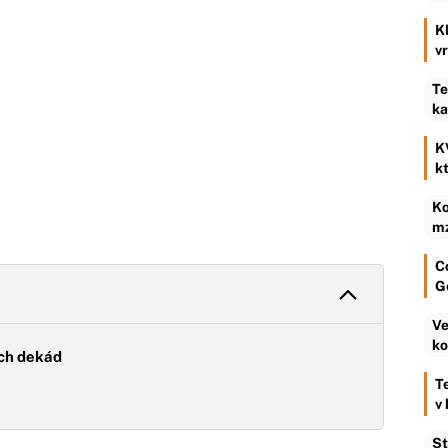
K
v
Te
ka
K
k
Ko
mz
C
G
Ve
ko
ých dekád
T
v
St