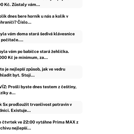
0 Kč. Zůstaly vám…
lik dnes bere horník u nás a kolik v
ahraničí? Číslo…
yla vám doma stará šedivá klávesnice
 počítače.…
byla vám po babičce stará žehlička.
000 Kč je minimum, za…
to je nejlepší způsob, jak ve vedru
hladit byt. Stojí…
VÍZ: Prošli byste dnes testem z češtiny,
yziky a…
k 5x prodloužit trvanlivost potravin v
dnici. Existuje…
e čtvrtek ve 22:00 vytáhne Prima MAX z
rchivu nejlepší…