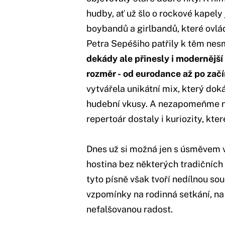
hudby, ať už šlo o rockové kapel
boybandů a girlbandů, které ovlád
Petra Sepéšiho patřily k těm nes
dekády ale přinesly i modernějš
rozměr - od eurodance až po začín
vytvářela unikátní mix, který dok
hudební vkusy. A nezapomeňme na t
repertoár dostaly i kuriozity, kter
Dnes už si možná jen s úsměvem 
hostina bez některých tradičních 
tyto písně však tvoří nedílnou souč
vzpomínky na rodinná setkání, na
nefalšovanou radost.