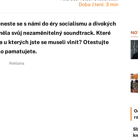
Doba čtení: 3 min
neste se s námi do éry socialismu a divokých
měla svůj nezaměnitelný soundtrack. Které
NO
 u kterých jste se museli vlnit? Otestujte
oho pamatujete.
O
r
Sb
kn