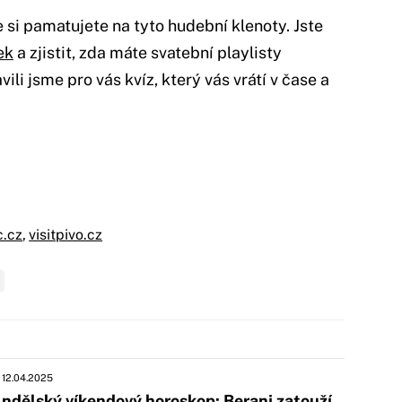
e si pamatujete na tyto hudební klenoty. Jste
ek
a zjistit, zda máte svatební playlisty
li jsme pro vás kvíz, který vás vrátí v čase a
c.cz
,
visitpivo.cz
12.04.2025
ndělský víkendový horoskop: Berani zatouží