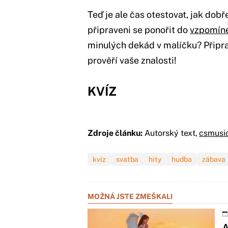
Teď je ale čas otestovat, jak dobř
připraveni se ponořit do
vzpomín
minulých dekád v malíčku? Připravi
prověří vaše znalosti!
KVÍZ
Zdroje článku:
Autorský text,
csmusi
kvíz
svatba
hity
hudba
zábava
MOŽNÁ JSTE ZMEŠKALI
A