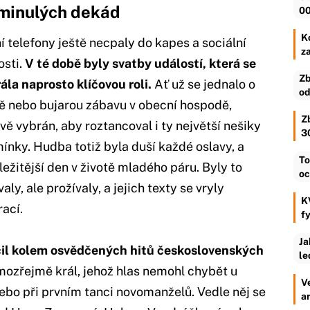
 minulých dekád
00
Ko
í telefony ještě necpaly do kapes a sociální
z
osti.
V té době byly svatby událostí, která se
Zb
ála naprosto klíčovou roli.
Ať už se jednalo o
od
ě nebo bujarou zábavu v obecní hospodě,
Z
livě vybrán, aby roztancoval i ty největší nešiky
3
nky. Hudba totiž byla duší každé oslavy, a
To
ležitější den v životě mladého páru. Byly to
oc
y, ale prožívaly, a jejich texty se vryly
K
ací.
f
Ja
očil kolem osvědčených hitů československých
le
mozřejmě král, jehož hlas nemohl chybět u
V
 nebo při prvním tanci novomanželů. Vedle něj se
a