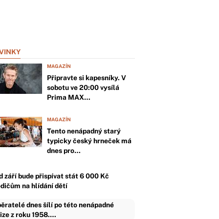
VINKY
MAGAZÍN
Připravte si kapesníky. V
sobotu ve 20:00 vysílá
Prima MAX…
MAGAZÍN
Tento nenápadný starý
typicky český hrneček má
dnes pro…
d září bude přispívat stát 6 000 Kč
odičům na hlídání dětí
ěratelé dnes šílí po této nenápadné
ize z roku 1958.…