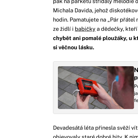
pak na parketu střídaly melodie
Michala Davida, jehož diskotékov
hodin. Pamatujete na „Pár přátel
ze židlí i
babičky
a dědečky, kteří
chybět ani pomalé ploužáky, u k
si věčnou lásku.
N
p
P
j
f
Devadesátá léta přinesla svěží vít
objevovaly staré dobré hity. K ni