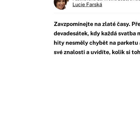
Lucie Farská
Zavzpomínejte na zlaté časy. Pře
devadesátek, kdy každá svatba 
hity nesměly chybět na parketu a
své znalosti a uvidíte, kolik si t