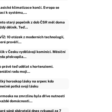
lasické klimatizace končí. Evropa se
rací k systému,…
nto starý popelník z dob ČSR měl doma
ždý dělník. Teď…
VÍZ: 10 otázek z moderních technologií,
teré prověří…
lik v Česku vydělávají kominíci. Měsíční
da překvapila…
o právě teď udělat s hortenziemi.
eniální radu mojí…
lký horoskop lásky na srpen: kdo
nečně potká svoji lásku
ermoska na zmrzlinu byla dříve nutností
 každé domácnosti…
aré sáně sběratelé dnes vykupují za 7