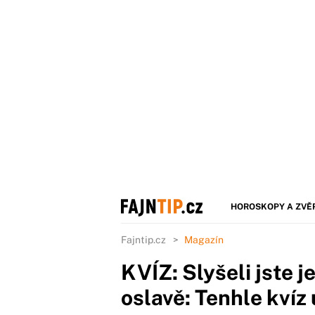
HOROSKOPY A ZVĚ
Fajntip.cz
Magazín
KVÍZ: Slyšeli jste j
oslavě: Tenhle kvíz 