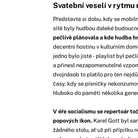
Svatební veselí v rytmu
Představte si dobu, kdy se mobiln
sítě byly hudbou daleké budoucn
pečlivě plánovala a kde hudba hr
decentní hostinu v kulturním dom
jedno bylo jisté - playlist byl peč
a přinesl nezapomenutelné vzpomí
dvojnásob to platilo pro ten nejdů
časy, kdy se písničky nekonzumoval
hluboko do paměti několika gener
V éře socialismu se repertoár t
popových ikon.
Karel Gott byl sa
žádného stolu, ať už při přípitku