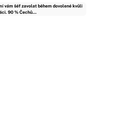
í vám šéf zavolat během dovolené kvůli
áci. 90 % Čechů…