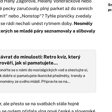
 od Hany Zagorové, Heleny Vondráčkové nebo
Sm
é pecky zaručovaly plný parket až do ranních
pr
 mít“ nebo „Nonstop“? Tyhle písničky zvedaly
 se rádi nechali unést rytmem doby.
Nesměly
terých se mladé páry seznamovaly a slibovaly
ávrat do minulosti: Retro kvíz, který
rověří, jak si pamatujete…
onořte se s námi do nostalgických vod a otestujte si,
ak dobře si pamatujete ikonické předměty, trendy a
enomény ze svého mládí. Připravte se na…
r, ale přesto se na svatbách stále hojně
m se ovšem přidala vlna nové české a slovenské