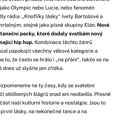
y jako Olympic nebo Lucie, nebo fenomén
ly rádia. „Knoflíky lásky“ Ivety Bartošové a
mrtelným, stejně jako písně skupiny Elán.
Nové
í taneční pecky, které dodaly svatbám nový
ající hip hop.
Kombinace těchto žánrů
ázal uspokojit všechny věkové kategorie a
o, že často se hrálo i „na přání“, takže se na
é dnes už slyšíte jen zřídka.
vzpomeneme na ty časy, kdy se svatební
či oblíbených šlágrů snad ani neobešla. Přesně
ást naší kulturní historie a nostalgie. Jsou to
 první lásky, na nekonečné tance a na