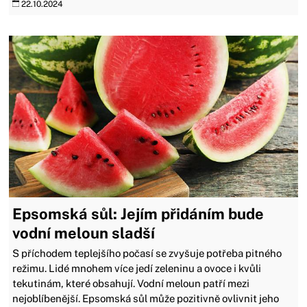
22.10.2024
Epsomská sůl: Jejím přidáním bude
vodní meloun sladší
S příchodem teplejšího počasí se zvyšuje potřeba pitného
režimu. Lidé mnohem více jedí zeleninu a ovoce i kvůli
tekutinám, které obsahují. Vodní meloun patří mezi
nejoblíbenější. Epsomská sůl může pozitivně ovlivnit jeho