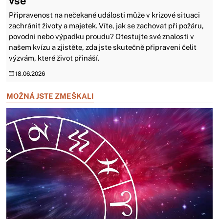
vše
Připravenost na nečekané události může v krizové situaci
zachránit životy a majetek. Víte, jak se zachovat při požáru,
povodni nebo výpadku proudu? Otestujte své znalosti v
našem kvízu a zjistěte, zda jste skutečně připraveni čelit
výzvám, které život přináší.
18.06.2026
MOŽNÁ JSTE ZMEŠKALI