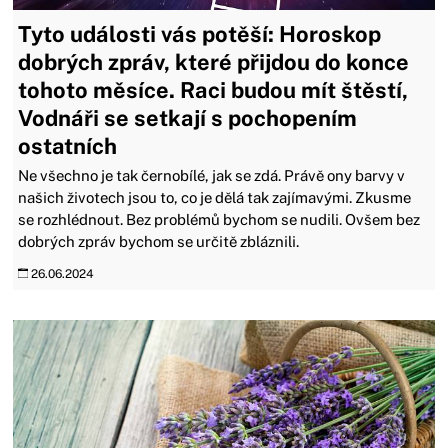
Tyto události vás potěší: Horoskop
dobrých zpráv, které přijdou do konce
tohoto měsíce. Raci budou mít štěstí,
Vodnáři se setkají s pochopením
ostatních
Ne všechno je tak černobílé, jak se zdá. Právě ony barvy v
našich životech jsou to, co je dělá tak zajímavými. Zkusme
se rozhlédnout. Bez problémů bychom se nudili. Ovšem bez
dobrých zpráv bychom se určitě zbláznili.
26.06.2024