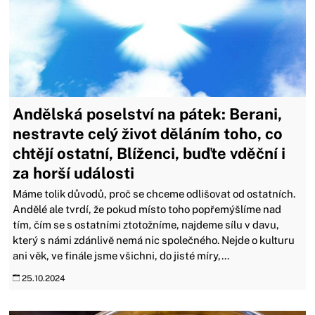
Andělská poselství na pátek: Berani,
nestravte celý život děláním toho, co
chtějí ostatní, Blíženci, buďte vděční i
za horší události
Máme tolik důvodů, proč se chceme odlišovat od ostatních.
Andělé ale tvrdí, že pokud místo toho popřemýšlíme nad
tím, čím se s ostatními ztotožníme, najdeme sílu v davu,
který s námi zdánlivě nemá nic společného. Nejde o kulturu
ani věk, ve finále jsme všichni, do jisté míry,...
25.10.2024