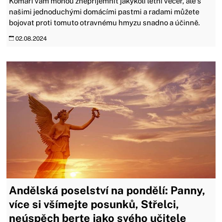
Komáři vám mohou znepříjemnit jakýkoli letní večer, ale s
našimi jednoduchými domácími pastmi a radami můžete
bojovat proti tomuto otravnému hmyzu snadno a účinně.
02.08.2024
Andělská poselství na pondělí: Panny,
více si všímejte posunků, Střelci,
neúspěch berte jako svého učitele