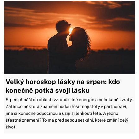
Velký horoskop lásky na srpen: kdo
konečně potká svoji lásku
Srpen přináší do oblasti vztahů silné energie a nečekané zvraty.
Zatímco některá znamení budou řešit nejistoty v partnerství,
jiná si konečně odpočinou a užijí si lehkosti léta. A jedno
šťastné znamení? To má před sebou setkání, které změní celý
život.