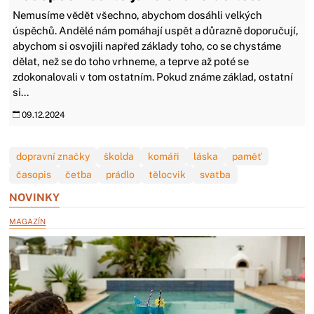
Nemusíme vědět všechno, abychom dosáhli velkých
úspěchů. Andělé nám pomáhají uspět a důrazně doporučují,
abychom si osvojili napřed základy toho, co se chystáme
dělat, než se do toho vrhneme, a teprve až poté se
zdokonalovali v tom ostatním. Pokud známe základ, ostatní
si...
09.12.2024
dopravní značky
školda
komáři
láska
paměť
časopis
četba
prádlo
tělocvik
svatba
NOVINKY
MAGAZÍN