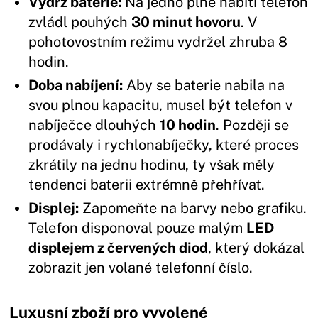
Výdrž baterie:
Na jedno plné nabití telefon
zvládl pouhých
30 minut hovoru
. V
pohotovostním režimu vydržel zhruba 8
hodin.
Doba nabíjení:
Aby se baterie nabila na
svou plnou kapacitu, musel být telefon v
nabíječce dlouhých
10 hodin
. Později se
prodávaly i rychlonabíječky, které proces
zkrátily na jednu hodinu, ty však měly
tendenci baterii extrémně přehřívat.
Displej:
Zapomeňte na barvy nebo grafiku.
Telefon disponoval pouze malým
LED
displejem z červených diod
, který dokázal
zobrazit jen volané telefonní číslo.
Luxusní zboží pro vyvolené