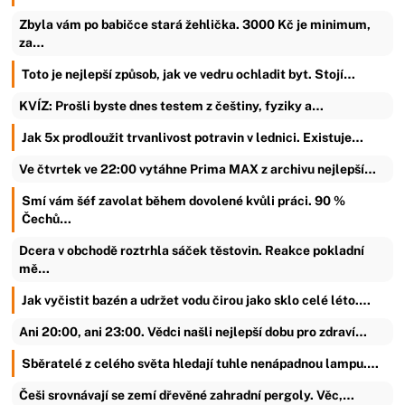
Zbyla vám po babičce stará žehlička. 3000 Kč je minimum,
za…
Toto je nejlepší způsob, jak ve vedru ochladit byt. Stojí…
KVÍZ: Prošli byste dnes testem z češtiny, fyziky a…
Jak 5x prodloužit trvanlivost potravin v lednici. Existuje…
Ve čtvrtek ve 22:00 vytáhne Prima MAX z archivu nejlepší…
Smí vám šéf zavolat během dovolené kvůli práci. 90 %
Čechů…
Dcera v obchodě roztrhla sáček těstovin. Reakce pokladní
mě…
Jak vyčistit bazén a udržet vodu čirou jako sklo celé léto.…
Ani 20:00, ani 23:00. Vědci našli nejlepší dobu pro zdraví…
Sběratelé z celého světa hledají tuhle nenápadnou lampu.…
Češi srovnávají se zemí dřevěné zahradní pergoly. Věc,…