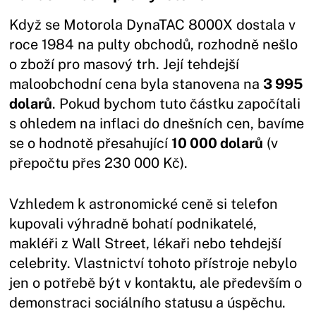
Když se Motorola DynaTAC 8000X dostala v
roce 1984 na pulty obchodů, rozhodně nešlo
o zboží pro masový trh. Její tehdejší
maloobchodní cena byla stanovena na
3 995
dolarů
. Pokud bychom tuto částku započítali
s ohledem na inflaci do dnešních cen, bavíme
se o hodnotě přesahující
10 000 dolarů
(v
přepočtu přes 230 000 Kč).
Vzhledem k astronomické ceně si telefon
kupovali výhradně bohatí podnikatelé,
makléři z Wall Street, lékaři nebo tehdejší
celebrity. Vlastnictví tohoto přístroje nebylo
jen o potřebě být v kontaktu, ale především o
demonstraci sociálního statusu a úspěchu.