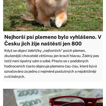
Nejhorší psí plemeno bylo vyhlášeno. V
Česku jich žije naštěstí jen 800
Když se objeví žebříčky „nejhorších“ psích plemen,
zkušenější chovatelé většinou jen kroutí hlavou. Žádný pes
totiž není špatný sám o sobě. Přesto se v podobných
hodnoceních často objevuje plemeno čau-čau, které bývá
označováno za jedno z nejméně poslušných a nejobtížněji
cvičitelných.