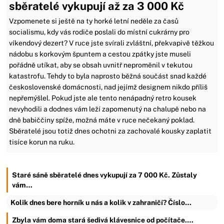
sběratelé vykupují až za 3 000 Kč
Vzpomenete si ještě na ty horké letní neděle za časů
socialismu, kdy vás rodiče poslali do místní cukrárny pro
víkendový dezert? V ruce jste svírali zvláštní, překvapivě těžkou
nádobu s korkovým špuntem a cestou zpátky jste museli
pořádně utíkat, aby se obsah uvnitř neproměnil v tekutou
katastrofu. Tehdy to byla naprosto běžná součást snad každé
československé domácnosti, nad jejímž designem nikdo příliš
nepřemýšlel. Pokud jste ale tento nenápadný retro kousek
nevyhodili a dodnes vám leží zapomenutý na chalupě nebo na
dně babiččiny spíže, možná máte v ruce nečekaný poklad.
Sběratelé jsou totiž dnes ochotni za zachovalé kousky zaplatit
tisíce korun na ruku.
Staré sáně sběratelé dnes vykupují za 7 000 Kč. Zůstaly
vám…
Kolik dnes bere horník u nás a kolik v zahraničí? Číslo…
Zbyla vám doma stará šedivá klávesnice od počítače.…