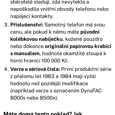
sběratelé sledují, zda nevytekla a
nepoškodila vnitřní obvody telefonu nebo
napájecí kontakty.
Příslušenství:
Samotný telefon má svou
cenu, ale pokud k němu máte
původní
kolébkovou nabíječku
, kožené pouzdro
nebo dokonce
originální papírovou krabici
s manuálem
, hodnota okamžitě stoupá k
horní hranici 100 000 Kč.
Verze a sériová čísla:
První produkční série
z přelomu let 1983 a 1984 mají vyšší
hodnotu než pozdější modifikace
(například verze s označením DynaTAC
8000s nebo 8500x).
Máte doma tento poklad? Jak