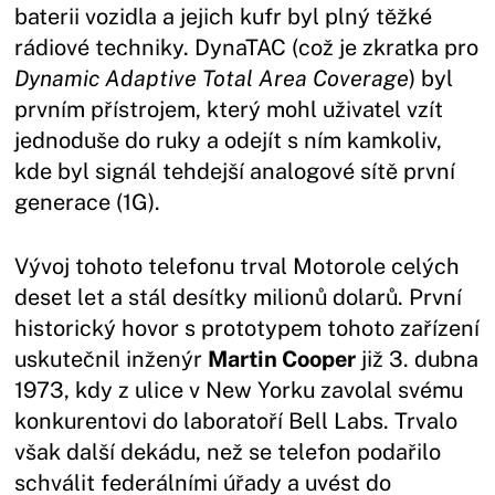
baterii vozidla a jejich kufr byl plný těžké
rádiové techniky. DynaTAC (což je zkratka pro
Dynamic Adaptive Total Area Coverage
) byl
prvním přístrojem, který mohl uživatel vzít
jednoduše do ruky a odejít s ním kamkoliv,
kde byl signál tehdejší analogové sítě první
generace (1G).
Vývoj tohoto telefonu trval Motorole celých
deset let a stál desítky milionů dolarů. První
historický hovor s prototypem tohoto zařízení
uskutečnil inženýr
Martin Cooper
již 3. dubna
1973, kdy z ulice v New Yorku zavolal svému
konkurentovi do laboratoří Bell Labs. Trvalo
však další dekádu, než se telefon podařilo
schválit federálními úřady a uvést do