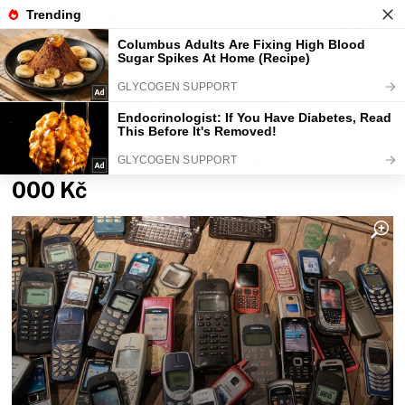
Fajntip.cz
Magazín
Kdo má doma tenhle starý
tlačítkový mobil, může chtít po
sběratelích od 50 000 Kč do 100
000 Kč