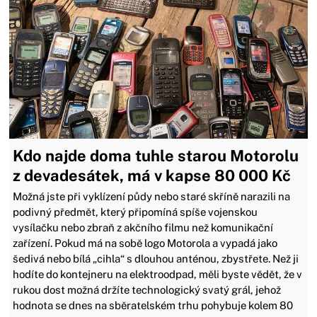
Kdo najde doma tuhle starou Motorolu
z devadesátek, má v kapse 80 000 Kč
Možná jste při vyklízení půdy nebo staré skříně narazili na
podivný předmět, který připomíná spíše vojenskou
vysílačku nebo zbraň z akčního filmu než komunikační
zařízení. Pokud má na sobě logo Motorola a vypadá jako
šedivá nebo bílá „cihla“ s dlouhou anténou, zbystřete. Než ji
hodíte do kontejneru na elektroodpad, měli byste vědět, že v
rukou dost možná držíte technologický svatý grál, jehož
hodnota se dnes na sběratelském trhu pohybuje kolem 80