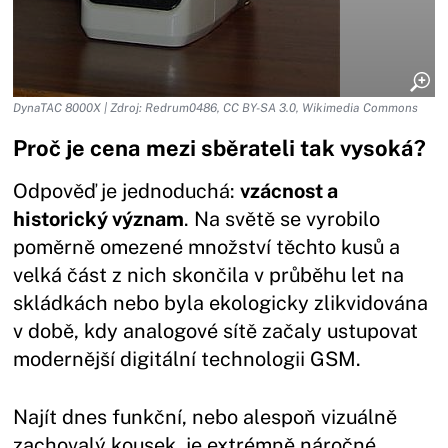
DynaTAC 8000X | Zdroj: Redrum0486, CC BY-SA 3.0, Wikimedia Commons
Proč je cena mezi sběrateli tak vysoká?
Odpověď je jednoduchá:
vzácnost a
historický význam
. Na světě se vyrobilo
poměrně omezené množství těchto kusů a
velká část z nich skončila v průběhu let na
skládkách nebo byla ekologicky zlikvidována
v době, kdy analogové sítě začaly ustupovat
modernější digitální technologii GSM.
Najít dnes funkční, nebo alespoň vizuálně
zachovalý kousek, je extrémně náročné.