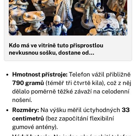
Kdo má ve vitríně tuto přisprostlou
nevkusnou sošku, dostane od…
Hmotnost přístroje:
Telefon vážil přibližně
790 gramů
(téměř tři čtvrtě kila), což z něj
dělalo poměrně těžké závaží na celodenní
nošení.
Rozměry:
Na výšku měřil úctyhodných
33
centimetrů
(bez započítání flexibilní
gumové antény).