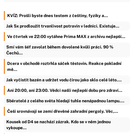
KVÍZ: Prošli byste dnes testem z češtiny, fyziky a…
Jak 5x prodloužit trvanlivost potravin v lednici. Existuje…
Ve čtvrtek ve 22:00 vytáhne Prima MAX z archivu nejlepší…
Smí vám šéf zavolat během dovolené kvůli práci. 90 %
Čechů…
Dcera v obchodě roztrhla sáček těstovin. Reakce pokladní
mě…
Jak vyčistit bazén a udržet vodu čirou jako sklo celé léto.…
Ani 20:00, ani 23:00. Vědci našli nejlepší dobu pro zdraví…
Sběratelé z celého světa hledají tuhle nenápadnou lampu.…
Češi srovnávají se zemí dřevěné zahradní pergoly. Věc,…
Kousek od D4 se nachází zázrak. Kdo se v něm jednou
vykoupe…