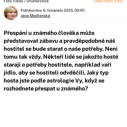
Foto: fizkes / Shutterstock
Doba čtení: 3 min
Publikováno: 6. listopadu 2025, 00:00
Jana Modřanská
Přespání u známého člověka může
představovat zábavu a pravděpodobně náš
hostitel se bude starat o naše potřeby. Není
tomu tak vždy. Někteří lidé se jakožto hosté
starají o potřeby hostitele, například vaří
jídlo, aby se hostiteli odvděčili. Jaký typ
hosta jste podle astrologie Vy, když se
rozhodnete přespat u známého?
Začátek reklamy
Konec reklamy