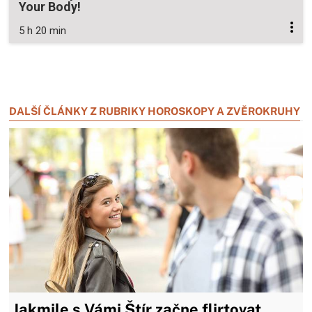
Your Body!
5 h 20 min
Zavřít reklamu
Zavřít reklamu
DALŠÍ ČLÁNKY Z RUBRIKY HOROSKOPY A ZVĚROKRUHY
Jakmile s Vámi Štír začne flirtovat,