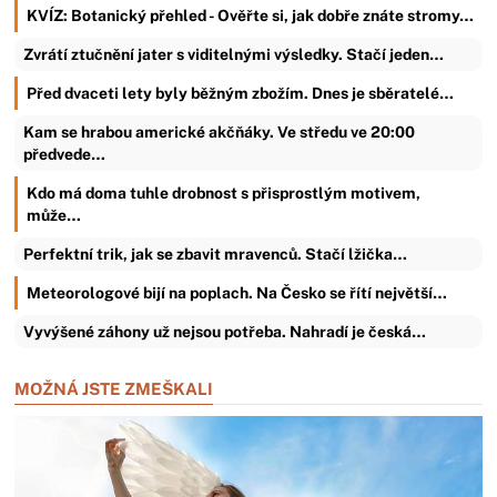
KVÍZ: Botanický přehled - Ověřte si, jak dobře znáte stromy…
Zvrátí ztučnění jater s viditelnými výsledky. Stačí jeden…
Před dvaceti lety byly běžným zbožím. Dnes je sběratelé…
Kam se hrabou americké akčňáky. Ve středu ve 20:00
předvede…
Kdo má doma tuhle drobnost s přisprostlým motivem,
může…
Perfektní trik, jak se zbavit mravenců. Stačí lžička…
Meteorologové bijí na poplach. Na Česko se řítí největší…
Vyvýšené záhony už nejsou potřeba. Nahradí je česká…
MOŽNÁ JSTE ZMEŠKALI