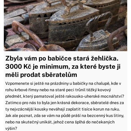
Zbyla vám po babičce stará žehlička.
3000 Kč je minimum, za které byste ji
měli prodat sběratelům
Vzpomenete si ještě na prázdniny u babičky na chalupě, kde v
rohu krbové římsy nebo na staré peci trůnil těžký kovový
předmět, který pamatoval ještě rakousko-uherské mocnářství?
Zatímco pro nás to byla jen krásná dekorace, sběratelé dnes za
ty nejvzácnější kousky neváhají zaplatit tisíce korun na ruku.
Jak ale poznat, zda se vám na půdě práší na bezcenný kus litiny,
nebo na skutečný unikát, jehož cena šplhá do nečekaných
výšin?