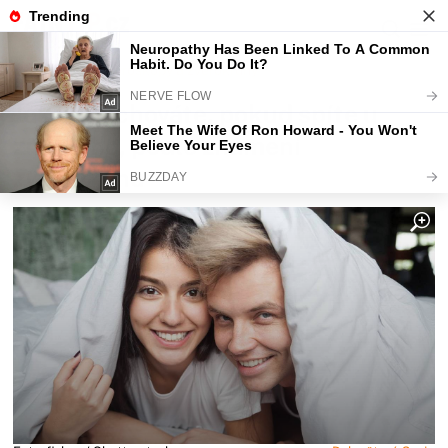
Fajntip.cz
Horoskopy a zvěrokruhy
Jak se zachováte, pokud spíte u
známého, podle znamení
zvěrokruhu