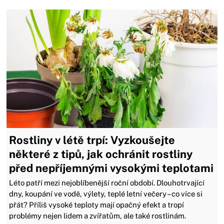
Rostliny v létě trpí: Vyzkoušejte
některé z tipů, jak ochránit rostliny
před nepříjemnými vysokými teplotami
Léto patří mezi nejoblíbenější roční období. Dlouhotrvající
dny, koupání ve vodě, výlety, teplé letní večery – co více si
přát? Příliš vysoké teploty mají opačný efekt a tropí
problémy nejen lidem a zvířatům, ale také rostlinám.