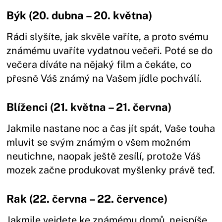
Býk (20. dubna – 20. května)
Rádi slyšíte, jak skvěle vaříte, a proto svému
známému uvaříte vydatnou večeři. Poté se do
večera díváte na nějaký film a čekáte, co
přesně Váš známý na Vašem jídle pochválí.
Blíženci (21. května – 21. června)
Jakmile nastane noc a čas jít spát, Vaše touha
mluvit se svým známým o všem možném
neutichne, naopak ještě zesílí, protože Váš
mozek začne produkovat myšlenky právě teď.
Rak (22. června – 22. července)
Jakmile vejdete ke známému domů, nejspíše