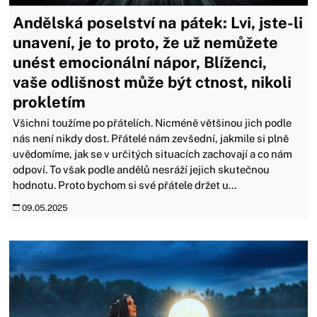
Andělská poselství na pátek: Lvi, jste-li
unavení, je to proto, že už nemůžete
unést emocionální nápor, Blíženci,
vaše odlišnost může být ctnost, nikoli
prokletím
Všichni toužíme po přátelích. Nicméně většinou jich podle
nás není nikdy dost. Přátelé nám zevšední, jakmile si plně
uvědomíme, jak se v určitých situacích zachovají a co nám
odpoví. To však podle andělů nesráží jejich skutečnou
hodnotu. Proto bychom si své přátele držet u...
09.05.2025