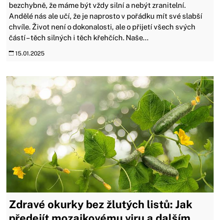
bezchybně, že máme být vždy silní a nebýt zranitelní.
Andělé nás ale učí, že je naprosto v pořádku mít své slabší
chvíle. Život není o dokonalosti, ale o přijetí všech svých
částí – těch silných i těch křehčích. Naše...
15.01.2025
Zdravé okurky bez žlutých listů: Jak
předejít mozaikovému viru a dalším