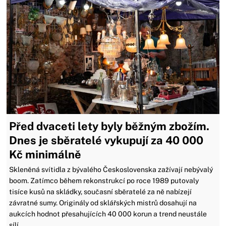
Před dvaceti lety byly běžným zbožím.
Dnes je sběratelé vykupují za 40 000
Kč minimálně
Skleněná svítidla z bývalého Československa zažívají nebývalý
boom. Zatímco během rekonstrukcí po roce 1989 putovaly
tisíce kusů na skládky, současní sběratelé za ně nabízejí
závratné sumy. Originály od sklářských mistrů dosahují na
aukcích hodnot přesahujících 40 000 korun a trend neustále
sílí.