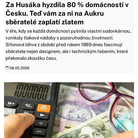
Za Husáka hyzdila 80 % domácností v
Česku. Teď vám za ni na Aukru
sběratelé zaplatí zlatem
V éře, kdy se každá domácnost pyšnila vlastní sodovkárnou,
vznikaly tlakové nádoby s pozoruhodnou životností.
Sifonové láhve z období před rokem 1989 dnes fascinují
sběratele nejen designem, ale i technickým řešením, které
překonalo zkoušku času.
08.05.2026