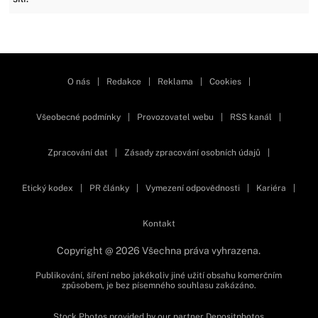
Zavřít reklamu
O nás
|
Redakce
|
Reklama
|
Cookies
|
Všeobecné podmínky
|
Provozovatel webu
|
RSS kanál
|
Zpracování dat
|
Zásady zpracování osobních údajů
|
Etický kodex
|
PR články
|
Vymezení odpovědnosti
|
Kariéra
|
Kontakt
Copyright @ 2026 Všechna práva vyhrazena.
Publikování, šíření nebo jakékoliv jiné užití obsahu komerčním
způsobem, je bez písemného souhlasu zakázáno.
Stock Photos provided by our partner
Depositphotos