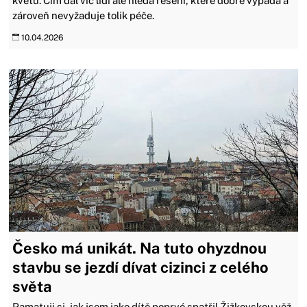
květů. Čím dál víc lidí ale hledá řešení, které dobře vypadá a
zároveň nevyžaduje tolik péče.
10.04.2026
Česko má unikát. Na tuto ohyzdnou
stavbu se jezdí dívat cizinci z celého
světa
Pamatuji si, jak jsem jako dítě poprvé spatřil Žižkovskou věž