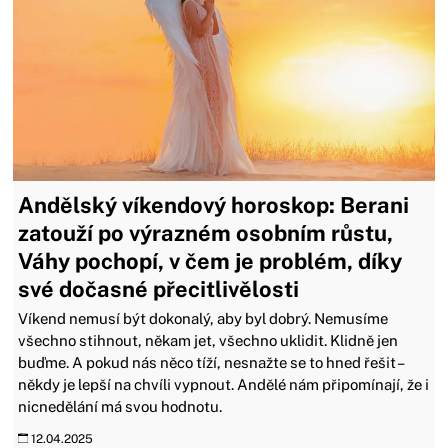
Andělský víkendový horoskop: Berani
zatouží po výrazném osobním růstu,
Váhy pochopí, v čem je problém, díky
své dočasné přecitlivělosti
Víkend nemusí být dokonalý, aby byl dobrý. Nemusíme
všechno stihnout, někam jet, všechno uklidit. Klidně jen
buďme. A pokud nás něco tíží, nesnažte se to hned řešit –
někdy je lepší na chvíli vypnout. Andělé nám připomínají, že i
nicnedělání má svou hodnotu.
12.04.2025