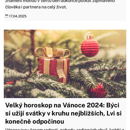
znamení mohou v tento den dokonce potkat zajímavého
člověka i partnera na celý život.
17.04.2025
Velký horoskop na Vánoce 2024: Býci
si užijí svátky v kruhu nejbližších, Lvi si
konečně odpočinou
Vánoce jsou časem radosti, pohody, rodinných chvil, každý z