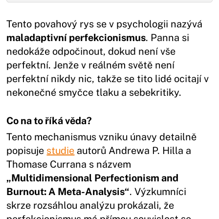
Tento povahový rys se v psychologii nazývá
maladaptivní perfekcionismus
. Panna si
nedokáže odpočinout, dokud není vše
perfektní. Jenže v reálném světě není
perfektní nikdy nic, takže se tito lidé ocitají v
nekonečné smyčce tlaku a sebekritiky.
Co na to říká věda?
Tento mechanismus vzniku únavy detailně
popisuje
studie
autorů Andrewa P. Hilla a
Thomase Currana s názvem
„Multidimensional Perfectionism and
Burnout: A Meta-Analysis“
. Výzkumníci
skrze rozsáhlou analýzu prokázali, že
perfekcionismus má přímou souvislost se