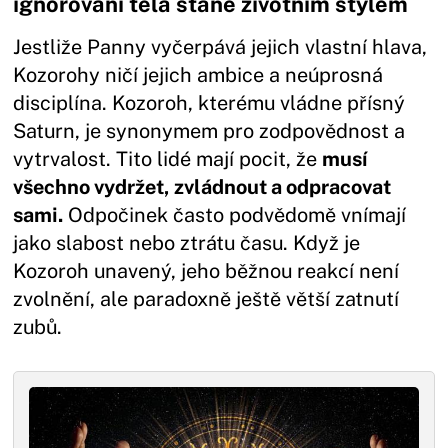
ignorování těla stane životním stylem
Jestliže Panny vyčerpává jejich vlastní hlava,
Kozorohy ničí jejich ambice a neúprosná
disciplína. Kozoroh, kterému vládne přísný
Saturn, je synonymem pro zodpovědnost a
vytrvalost. Tito lidé mají pocit, že
musí
všechno vydržet, zvládnout a odpracovat
sami.
Odpočinek často podvědomě vnímají
jako slabost nebo ztrátu času. Když je
Kozoroh unavený, jeho běžnou reakcí není
zvolnění, ale paradoxně ještě větší zatnutí
zubů.