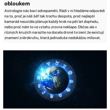
obloukem
Astrologie nás baví odnepaměti. Rádi v ní hledáme odpovědi
na to, proč je náš šéf tak trochu despota, proč nejlepší
kamarád neustále plánuje každý krok na pět let dopředu,
nebo proč nám to ve vztahu zrovna neklape. Občas ale v
různých kruzích narazíte na docela drsné tvrzení: že existují
znamení zvěrokruhu, která jednoduše nedokážou milovat.