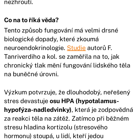
nezhroutí.
Co na to říká věda?
Tento způsob fungování má velmi drsné
biologické dopady, které zkoumá
neuroendokrinologie.
Studie
autorů F.
Tanriverdiho a kol. se zaměřila na to, jak
chronický tlak mění fungování lidského těla
na buněčné úrovni.
Výzkum potvrzuje, že dlouhodobý, neřešený
stres devastuje
osu HPA (hypotalamus-
hypofýza-nadledvinky)
, která je zodpovědná
za reakci těla na zátěž. Zatímco při běžném
stresu hladina kortizolu (stresového
hormonu) stoupá, u lidí, kteří jedou