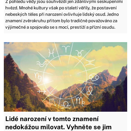
Z pohledu vědy jsou souhvězdí jen zdánlivými seskupeními
hvězd. Mnohé kultury však po staletí věřily, že postavení
nebeských těles při narození ovlivňuje lidský osud. Jedno
znamení zvěrokruhu přitom bylo tradičně považováno za
výjimečné a spojovalo se s mocí, prestiží a přízní osudu.
Lidé narození v tomto znamení
nedokážou milovat. Vyhněte se jim