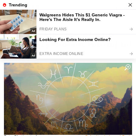
Fajntip.cz
Horoskopy a zvěrokruhy
3 znamení, která nejčastěji trpí
únavovým syndromem. Potvrzují to i
vědci