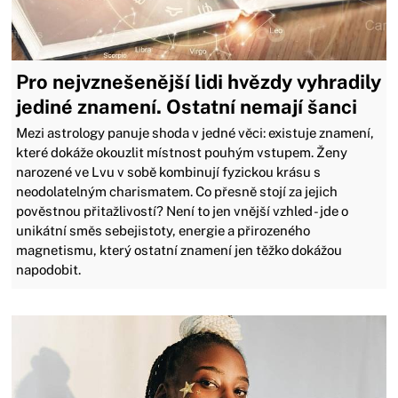
Pro nejvznešenější lidi hvězdy vyhradily
jediné znamení. Ostatní nemají šanci
Mezi astrology panuje shoda v jedné věci: existuje znamení,
které dokáže okouzlit místnost pouhým vstupem. Ženy
narozené ve Lvu v sobě kombinují fyzickou krásu s
neodolatelným charismatem. Co přesně stojí za jejich
pověstnou přitažlivostí? Není to jen vnější vzhled - jde o
unikátní směs sebejistoty, energie a přirozeného
magnetismu, který ostatní znamení jen těžko dokážou
napodobit.