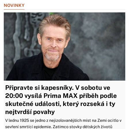
NOVINKY
Připravte si kapesníky. V sobotu ve
20:00 vysílá Prima MAX příběh podle
skutečné události, který rozseká i ty
nejtvrdší povahy
V lednu 1925 se jedno z nejizolovanějších míst na Zemi ocitlo v
sevření smrtící epidemie. Zatímco stovky dětských životů