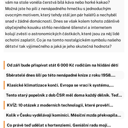
vám na stole voněla čerstvá bílá káva nebo horké kakao?
Možná jste ho pili z nenápadného hrnečku s jednoduchým
ovocným motivem, který tehdy stál jen pár haléřů a nechyběl
snad v žádné domácnosti. Dnes se však kolem tohoto zdánlivě
obyčejného kousku strhlo nevídané šílenství a internetem
kolují zvěsti o astronomických částkách, které jsou za něj lidé
ochotni zaplatit. Co je na tomto nostalgickém symbolu našeho
dětství tak výjimečného a jaká je jeho skutečná hodnota?
Od září bude přispívat stát 6 000 Kč rodičům na hlídání dětí
Sběratelé dnes šílí po této nenápadné knize z roku 1958.…
Klasické klimatizace končí. Evropa se vrací k systému,…
Tento starý popelník z dob ČSR měl doma každý dělník. Teď…
KVÍZ: 10 otázek z moderních technologií, které prověří…
Kolik v Česku vydělávají kominíci. Měsíční mzda překvapila…
Co právě teď udělat s hortenziemi. Geniální radu mojí…