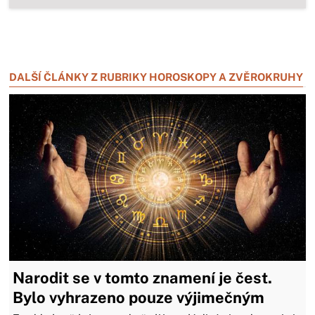
Zavřít reklamu
Zavřít reklamu
DALŠÍ ČLÁNKY Z RUBRIKY HOROSKOPY A ZVĚROKRUHY
Narodit se v tomto znamení je čest.
Bylo vyhrazeno pouze výjimečným