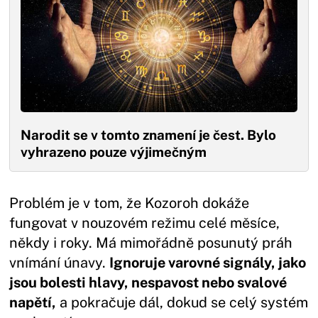
Narodit se v tomto znamení je čest. Bylo
vyhrazeno pouze výjimečným
Problém je v tom, že Kozoroh dokáže
fungovat v nouzovém režimu celé měsíce,
někdy i roky. Má mimořádně posunutý práh
vnímání únavy.
Ignoruje varovné signály, jako
jsou bolesti hlavy, nespavost nebo svalové
napětí,
a pokračuje dál, dokud se celý systém