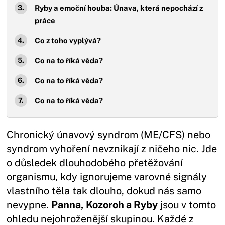
Ryby a emoční houba: Únava, která nepochází z
práce
Co z toho vyplývá?
Co na to říká věda?
Co na to říká věda?
Co na to říká věda?
Chronický únavový syndrom (ME/CFS) nebo
syndrom vyhoření nevznikají z ničeho nic. Jde
o důsledek dlouhodobého přetěžování
organismu, kdy ignorujeme varovné signály
vlastního těla tak dlouho, dokud nás samo
nevypne.
Panna, Kozoroh a Ryby
jsou v tomto
ohledu nejohroženější skupinou. Každé z