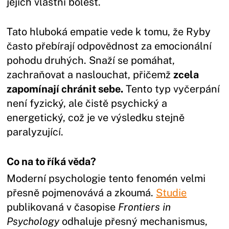
jejich vlastní bolest.
Tato hluboká empatie vede k tomu, že Ryby
často přebírají odpovědnost za emocionální
pohodu druhých. Snaží se pomáhat,
zachraňovat a naslouchat, přičemž
zcela
zapomínají chránit sebe.
Tento typ vyčerpání
není fyzický, ale čistě psychický a
energetický, což je ve výsledku stejně
paralyzující.
Co na to říká věda?
Moderní psychologie tento fenomén velmi
přesně pojmenovává a zkoumá.
Studie
publikovaná v časopise
Frontiers in
Psychology
odhaluje přesný mechanismus,