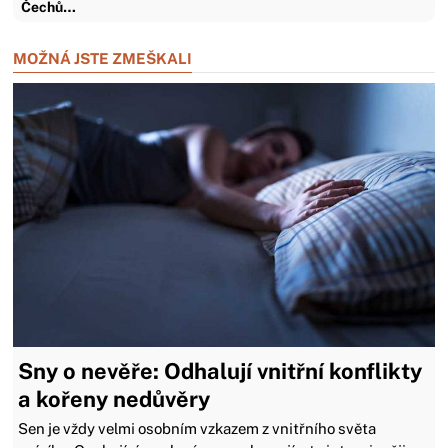
Čechů…
MOŽNÁ JSTE ZMEŠKALI
Sny o nevěře: Odhalují vnitřní konflikty
a kořeny nedůvěry
Sen je vždy velmi osobním vzkazem z vnitřního světa