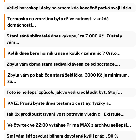
Velký horoskop lásky na srpen: kdo konečně potká svoji lásku
Termoska na zmrzlinu byla dříve nutností v každé
domácnosti…
Staré sáně sběratelé dnes vykupují za 7 000 Kč. Zůstaly
vám…
Kolik dnes bere horník u nás a kolik v zahraničí? Číslo…
Zbyla vám doma stará šedivá klávesnice od počítače.…
Zbyla vám po babičce stará žehlička. 3000 Kč je minimum,
za…
Toto je nejlepší způsob, jak ve vedru ochladit byt. Stojí…
KVÍZ: Prošli byste dnes testem z češtiny, fyziky a…
Jak 5x prodloužit trvanlivost potravin v lednici. Existuje…
Ve čtvrtek ve 22:00 vytáhne Prima MAX z archivu nejlepší…
Smí vám šéf zavolat během dovolené kvůli práci. 90 %