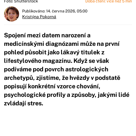
Foto: Shutterstock
Doba čtení: více než 5 min
Publikováno: 14. června 2026, 05:00
Kristýna Pokorná
Spojení mezi datem narození a
medicínskými diagnózami může na první
pohled působit jako lákavý titulek z
lifestylového magazínu. Když se však
podíváme pod povrch astrologických
archetypů, zjistíme, že hvězdy v podstatě
popisují konkrétní vzorce chování,
psychologické profily a způsoby, jakými lidé
zvládají stres.
Začátek reklamy
Konec reklamy