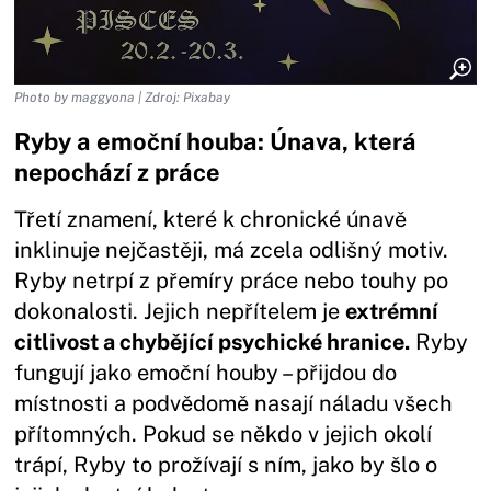
Photo by maggyona | Zdroj: Pixabay
Ryby a emoční houba: Únava, která
nepochází z práce
Třetí znamení, které k chronické únavě
inklinuje nejčastěji, má zcela odlišný motiv.
Ryby netrpí z přemíry práce nebo touhy po
dokonalosti. Jejich nepřítelem je
extrémní
citlivost a chybějící psychické hranice.
Ryby
fungují jako emoční houby – přijdou do
místnosti a podvědomě nasají náladu všech
přítomných. Pokud se někdo v jejich okolí
trápí, Ryby to prožívají s ním, jako by šlo o