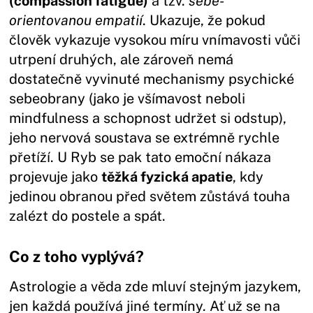
(compassion fatigue)
a tzv.
sebe-
orientovanou empatií
. Ukazuje, že pokud
člověk vykazuje vysokou míru vnímavosti vůči
utrpení druhých, ale zároveň nemá
dostatečně vyvinuté mechanismy psychické
sebeobrany (jako je všímavost neboli
mindfulness a schopnost udržet si odstup),
jeho nervová soustava se extrémně rychle
přetíží. U Ryb se pak tato emoční nákaza
projevuje jako
těžká fyzická apatie
, kdy
jedinou obranou před světem zůstává touha
zalézt do postele a spát.
Co z toho vyplývá?
Astrologie a věda zde mluví stejným jazykem,
jen každá používá jiné termíny. Ať už se na