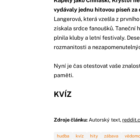
Kapely jako Chinaski, Kryštof ne
vydávaly jednu hitovou píseň za
Langerová, která vzešla z prvníh
získala srdce fanoušků. Taneční 
plnila kluby a letní festivaly. De
rozmanitosti a nezapomenutelnýc
Nyní je čas otestovat vaše znalosti
paměti.
KVÍZ
Zdroje článku:
Autorský text,
reddit.
hudba
kvíz
hity
zábava
vědomo