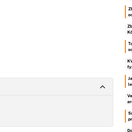
Z
o
Zb
Kč
To
o
KV
fy
Ja
l
Ve
ar
S
p
Dc