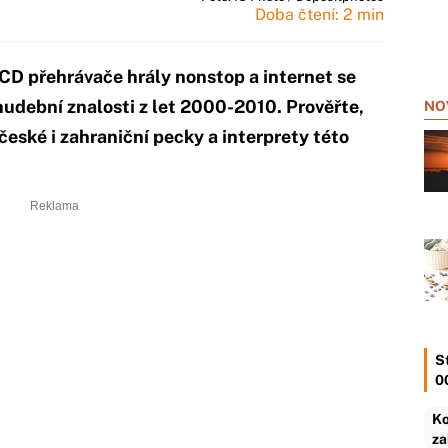
Doba čtení: 2 min
CD přehrávače hrály nonstop a internet se
 hudební znalosti z let 2000-2010. Prověřte,
NO
české i zahraniční pecky a interprety této
S
0
Ko
za