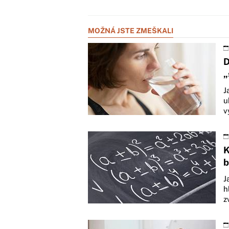
MOŽNÁ JSTE ZMEŠKALI
D
„
J
u
v
K
b
J
h
z