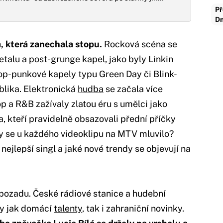
Př
Dn
, která zanechala stopu.
Rocková scéna se
alu a post-grunge kapel, jako byly Linkin
op-punkové kapely typu Green Day či Blink-
blika. Elektronická
hudba
se začala více
p a R&B zažívaly zlatou éru s umělci jako
, kteří pravidelně obsazovali přední příčky
y se u každého videoklipu na MTV mluvilo?
nejlepší singl a jaké nové trendy se objevují na
pozadu. České rádiové stanice a hudební
ly jak domácí
talenty
, tak i zahraniční novinky.