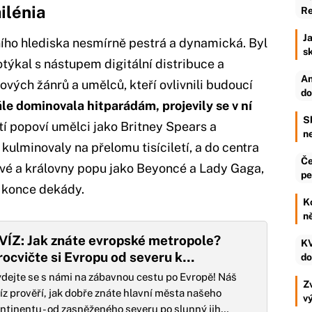
ilénia
Re
Ja
ho hlediska nesmírně pestrá a dynamická. Byl
s
týkal s nástupem digitální distribuce a
An
ových žánrů a umělců, kteří ovlivnili budoucí
do
e dominovala hitparádám, projevily se v ní
S
čtí popoví umělci jako Britney Spears a
n
y kulminovaly na přelomu tisíciletí, a do centra
Če
lové a královny popu jako Beyoncé a Lady Gaga,
pe
k konce dekády.
K
n
VÍZ: Jak znáte evropské metropole?
KV
rocvičte si Evropu od severu k…
do
dejte se s námi na zábavnou cestu po Evropě! Náš
Zv
íz prověří, jak dobře znáte hlavní města našeho
v
ntinentu - od zasněženého severu po slunný jih…