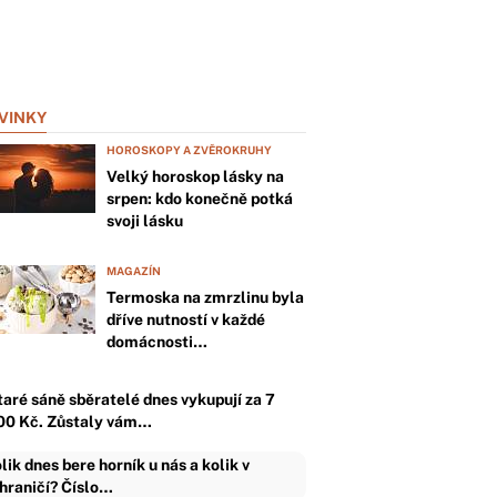
VINKY
HOROSKOPY A ZVĚROKRUHY
Velký horoskop lásky na
srpen: kdo konečně potká
svoji lásku
MAGAZÍN
Termoska na zmrzlinu byla
dříve nutností v každé
domácnosti…
taré sáně sběratelé dnes vykupují za 7
00 Kč. Zůstaly vám…
lik dnes bere horník u nás a kolik v
hraničí? Číslo…