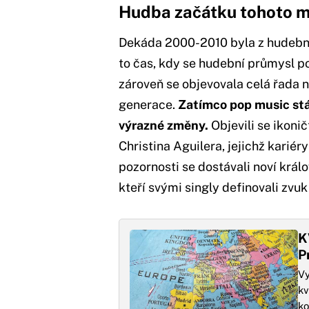
Hudba začátku tohoto m
Dekáda 2000-2010 byla z hudební
to čas, kdy se hudební průmysl po
zároveň se objevovala celá řada n
generace.
Zatímco pop music stál
výrazné změny.
Objevili se ikoni
Christina Aguilera, jejichž kariér
pozornosti se dostávali noví krá
kteří svými singly definovali zvu
K
P
Vy
kv
ko