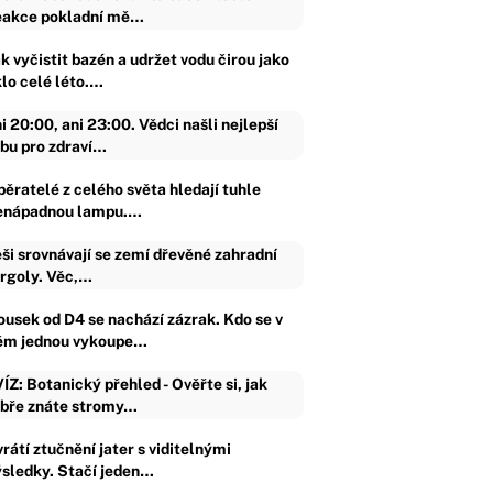
akce pokladní mě…
k vyčistit bazén a udržet vodu čirou jako
klo celé léto.…
i 20:00, ani 23:00. Vědci našli nejlepší
bu pro zdraví…
běratelé z celého světa hledají tuhle
enápadnou lampu.…
ši srovnávají se zemí dřevěné zahradní
rgoly. Věc,…
ousek od D4 se nachází zázrak. Kdo se v
ěm jednou vykoupe…
ÍZ: Botanický přehled - Ověřte si, jak
bře znáte stromy…
rátí ztučnění jater s viditelnými
ýsledky. Stačí jeden…