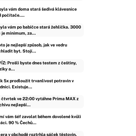
byla vám doma stará šedivá klávesnice
d počítače.…
yla vám po babičce stará žehlička. 3000
 je minimum, za…
to je nejlepší způsob, jak ve vedru
chladit byt. Stojí…
ÍZ: Prošli byste dnes testem z češtiny,
ziky a…
k 5x prodloužit trvanlivost potravin v
ednici. Existuje…
 čtvrtek ve 22:00 vytáhne Prima MAX z
chivu nejlepší…
mí vám šéf zavolat během dovolené kvůli
ráci. 90 % Čechů…
era v obchodě roztrhla sáček těstovin.