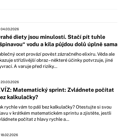
04.03.2026
rahé diety jsou minulostí. Stačí pít tuhle
špinavou“ vodu a kila půjdou dolů úplně sama
ablečný ocet provází pověst zázračného elixíru. Věda ale
kazuje střízlivější obraz – některé účinky potvrzuje, jiné
yvrací. A varuje před riziky...
20.03.2026
VÍZ: Matematický sprint: Zvládnete počítat
ez kalkulačky?
ak rychle vám to pálí bez kalkulačky? Otestujte si svou
lavu v krátkém matematickém sprintu a zjistěte, jestli
vládnete počítat z hlavy rychle a...
18.02.2026