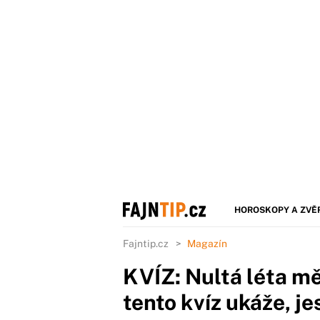
HOROSKOPY A ZVĚ
Fajntip.cz
Magazín
KVÍZ: Nultá léta mě
tento kvíz ukáže, je