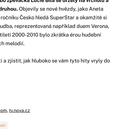
bo zpěvačka Lucie Bílá se držely na vrcholu a
 druhou.
Objevily se nové hvězdy, jako Aneta
o ročníku Česko hledá SuperStar a okamžitě si
hudba, reprezentovaná například duem Verona,
setiletí 2000-2010 bylo zkrátka érou hudební
h melodií.
 a zjistit, jak hluboko se vám tyto hity vryly do
com
,
tv.nova.cz
sti