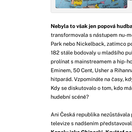
Nebyla to však jen popová hudba
transformovala s nástupem nu-met
Park nebo Nickelback, zatímco p
182 stále bodovaly u mladšího pu
prolínat s mainstreamem a hip-ho
Eminem, 50 Cent, Usher a Rihanna
hitparád. Vzpomínáte na časy, kd
Kdy se diskutovalo o tom, kdo má 
hudební scéně?
Ani Česká republika nezůstávala 
televize s nadšením představova