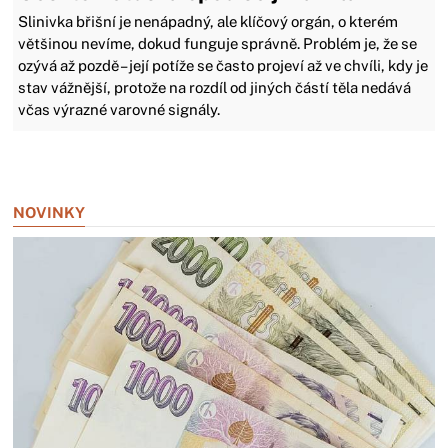
Slinivka břišní je nenápadný, ale klíčový orgán, o kterém
většinou nevíme, dokud funguje správně. Problém je, že se
ozývá až pozdě – její potíže se často projeví až ve chvíli, kdy je
stav vážnější, protože na rozdíl od jiných částí těla nedává
včas výrazné varovné signály.
Zavřít reklamu
NOVINKY