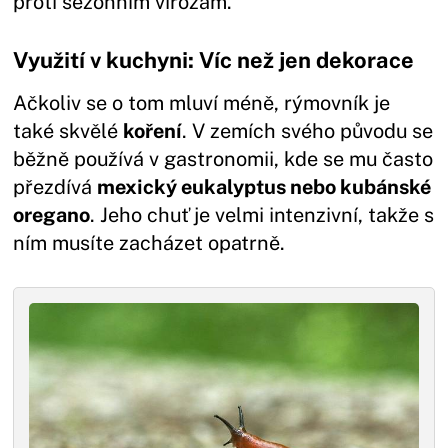
proti sezónním virózám.
Využití v kuchyni: Víc než jen dekorace
Ačkoliv se o tom mluví méně, rýmovník je
také skvělé
koření
. V zemích svého původu se
běžně používá v gastronomii, kde se mu často
přezdívá
mexický eukalyptus nebo kubánské
oregano
. Jeho chuť je velmi intenzivní, takže s
ním musíte zacházet opatrně.