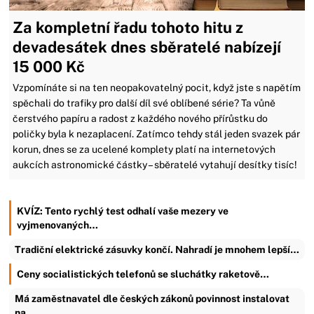
Za kompletní řadu tohoto hitu z
devadesátek dnes sběratelé nabízejí
15 000 Kč
Vzpomínáte si na ten neopakovatelný pocit, když jste s napětím
spěchali do trafiky pro další díl své oblíbené série? Ta vůně
čerstvého papíru a radost z každého nového přírůstku do
poličky byla k nezaplacení. Zatímco tehdy stál jeden svazek pár
korun, dnes se za ucelené komplety platí na internetových
aukcích astronomické částky – sběratelé vytahují desítky tisíc!
KVÍZ: Tento rychlý test odhalí vaše mezery ve
vyjmenovaných…
Tradiční elektrické zásuvky končí. Nahradí je mnohem lepší…
Ceny socialistických telefonů se sluchátky raketově…
Má zaměstnavatel dle českých zákonů povinnost instalovat
na…