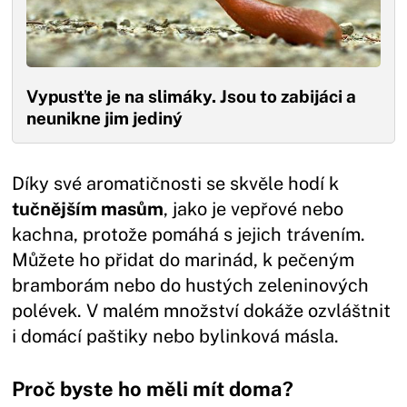
Vypusťte je na slimáky. Jsou to zabijáci a
neunikne jim jediný
Díky své aromatičnosti se skvěle hodí k
tučnějším masům
, jako je vepřové nebo
kachna, protože pomáhá s jejich trávením.
Můžete ho přidat do marinád, k pečeným
bramborám nebo do hustých zeleninových
polévek. V malém množství dokáže ozvláštnit
i domácí paštiky nebo bylinková másla.
Proč byste ho měli mít doma?