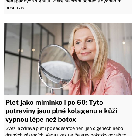
nenápadných signálů, které na první pohled s dýcháním
nesouvisí.
Pleť jako miminko i po 60: Tyto
potraviny jsou plné kolagenu a kůži
vypnou lépe než botox
Svěží a zdravá pleť i po šedesátce není jen o genech nebo
drahých zákrocích. Věda ukazuje, že stav pokožky odráží to,