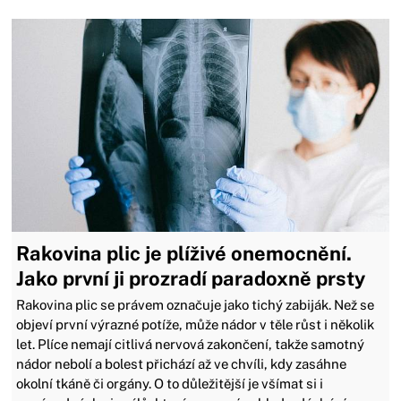
Rakovina plic je plíživé onemocnění.
Jako první ji prozradí paradoxně prsty
Rakovina plic se právem označuje jako tichý zabiják. Než se
objeví první výrazné potíže, může nádor v těle růst i několik
let. Plíce nemají citlivá nervová zakončení, takže samotný
nádor nebolí a bolest přichází až ve chvíli, kdy zasáhne
okolní tkáně či orgány. O to důležitější je všímat si i