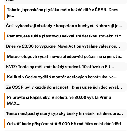
Tohoto japonského plyšáka mělo každé dítě v ČSSR. Dnes
je…
Češi vykopávají obklady z koupelen a kuchyní. Nahrazují je…
Pamatujete tuhle plastovou nekvalitní dětskou stavebnici z…
Dnes ve 20:30 to vypukne. Nova Action vytáhne válečnou…
Meteorologové vydali novou předpověď počasí na srpen. Je…
KVÍZ: Tohle by měl znát každý student. 10 otázek o EU…
Kolik si v Česku vydělá montér ocelových konstrukcí ve…
Za ČSSR byl v každé domácnosti. Dnes už se jich dochoval…
Připravte si kapesníky. V sobotu ve 20:00 vysílá Prima
MAX…
Tento nenápadný starý typicky český hrneček má dnes pro…
Od září bude přispívat stát 6 000 Kč rodičům na hlídání dětí