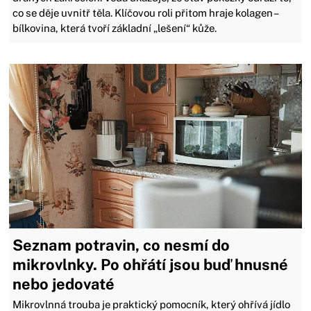
co se děje uvnitř těla. Klíčovou roli přitom hraje kolagen –
bílkovina, která tvoří základní „lešení“ kůže.
Seznam potravin, co nesmí do
mikrovlnky. Po ohřátí jsou buď hnusné
nebo jedovaté
Mikrovlnná trouba je praktický pomocník, který ohřívá jídlo