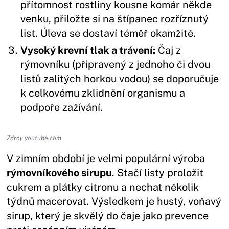
přítomnost rostliny kousne komár někde
venku, přiložte si na štípanec rozříznutý
list. Úleva se dostaví téměř okamžitě.
Vysoký krevní tlak a trávení:
Čaj z
rýmovníku (připravený z jednoho či dvou
listů zalitých horkou vodou) se doporučuje
k celkovému zklidnění organismu a
podpoře zažívání.
Zdroj: youtube.com
V zimním období je velmi populární výroba
rýmovníkového sirupu
. Stačí listy proložit
cukrem a plátky citronu a nechat několik
týdnů macerovat. Výsledkem je hustý, voňavý
sirup, který je skvělý do čaje jako prevence