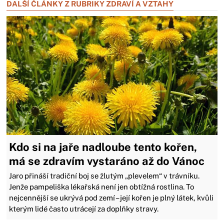
DALŠÍ ČLÁNKY Z RUBRIKY ZDRAVÍ A VZTAHY
Kdo si na jaře nadloube tento kořen,
má se zdravím vystaráno až do Vánoc
Jaro přináší tradiční boj se žlutým „plevelem“ v trávníku.
Jenže pampeliška lékařská není jen obtížná rostlina. To
nejcennější se ukrývá pod zemí – její kořen je plný látek, kvůli
kterým lidé často utrácejí za doplňky stravy.