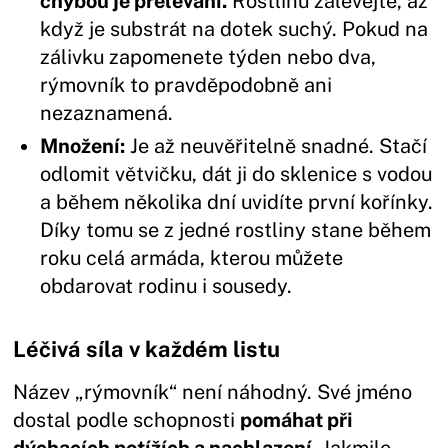
chybou je přelévání.
Rostlinu zalévejte, až
když je substrát na dotek suchý. Pokud na
zálivku zapomenete týden nebo dva,
rýmovník to pravděpodobně ani
nezaznamená.
Množení:
Je až neuvěřitelně snadné. Stačí
odlomit větvičku, dát ji do sklenice s vodou
a během několika dní uvidíte první kořínky.
Díky tomu se z jedné rostliny stane během
roku celá armáda, kterou můžete
obdarovat rodinu i sousedy.
Léčivá síla v každém listu
Název „rýmovník“ není náhodný. Své jméno
dostal podle schopnosti
pomáhat při
dýchacích potížích a nachlazení
. Jakmile