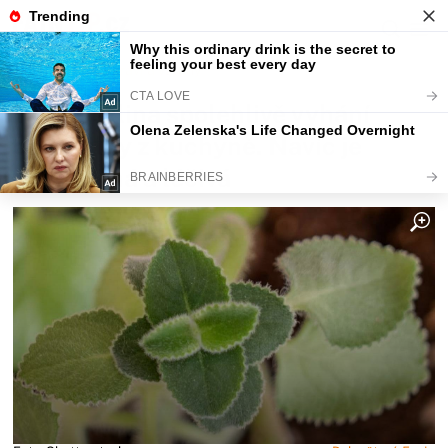
Fajntip.cz
Zdraví a vztahy
Tato rostlina spolehlivě vyhání
octomilky z kuchyně. Navíc je
nenáročná a léčivá