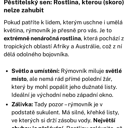
Pěstitelský sen: Rostlina, kterou (skoro)
nelze zahubit
Pokud patříte k lidem, kterým uschne i umělá
květina, rýmovník je přesně pro vás. Je to
extrémně nenáročná rostlina
, která pochází z
tropických oblastí Afriky a Austrálie, což z ní
dělá odolného bojovníka.
Světlo a umístění:
Rýmovník miluje
světlé
místo
, ale nemá rád přímé polední žár,
který by mohl popálit jeho dužnaté listy.
Ideální je východní nebo západní okno.
Zálivka:
Tady pozor – rýmovník je v
podstatě sukulent. Má silné, křehké listy,
ve kterých si drží zásobu vody.
Největší