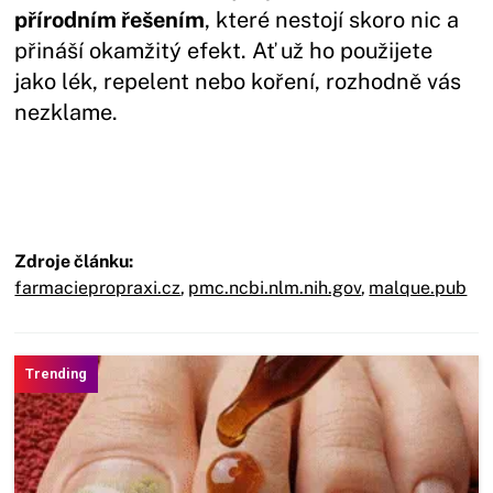
přírodním řešením
, které nestojí skoro nic a
přináší okamžitý efekt. Ať už ho použijete
jako lék, repelent nebo koření, rozhodně vás
nezklame.
Zdroje článku:
farmaciepropraxi.cz
,
pmc.ncbi.nlm.nih.gov
,
malque.pub