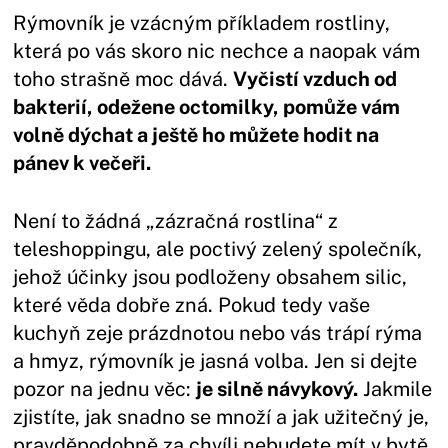
Rýmovník je vzácným příkladem rostliny,
která po vás skoro nic nechce a naopak vám
toho strašně moc dává.
Vyčistí vzduch od
bakterií, odežene octomilky, pomůže vám
volně dýchat a ještě ho můžete hodit na
pánev k večeři.
Není to žádná „zázračná rostlina“ z
teleshoppingu, ale poctivý zelený společník,
jehož účinky jsou podloženy obsahem silic,
které věda dobře zná. Pokud tedy vaše
kuchyň zeje prázdnotou nebo vás trápí rýma
a hmyz, rýmovník je jasná volba. Jen si dejte
pozor na jednu věc:
je silně návykový.
Jakmile
zjistíte, jak snadno se množí a jak užitečný je,
pravděpodobně za chvíli nebudete mít v bytě