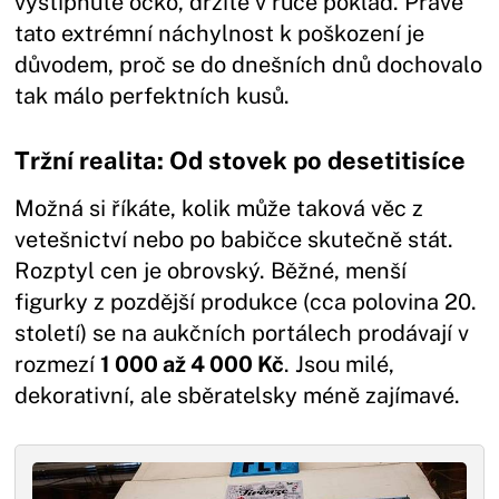
vyštípnuté očko, držíte v ruce poklad. Právě
tato extrémní náchylnost k poškození je
důvodem, proč se do dnešních dnů dochovalo
tak málo perfektních kusů.
Tržní realita: Od stovek po desetitisíce
Možná si říkáte, kolik může taková věc z
vetešnictví nebo po babičce skutečně stát.
Rozptyl cen je obrovský. Běžné, menší
figurky z pozdější produkce (cca polovina 20.
století) se na aukčních portálech prodávají v
rozmezí
1 000 až 4 000 Kč
. Jsou milé,
dekorativní, ale sběratelsky méně zajímavé.