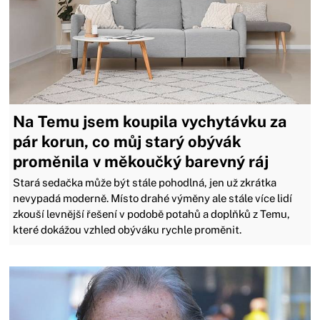
Na Temu jsem koupila vychytávku za
pár korun, co můj starý obývák
proměnila v měkoučký barevný ráj
Stará sedačka může být stále pohodlná, jen už zkrátka
nevypadá moderně. Místo drahé výměny ale stále více lidí
zkouší levnější řešení v podobě potahů a doplňků z Temu,
které dokážou vzhled obýváku rychle proměnit.