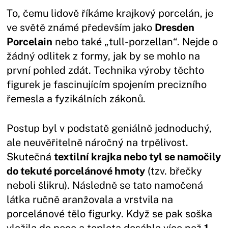
To, čemu lidově říkáme krajkový porcelán, je
ve světě známé především jako
Dresden
Porcelain
nebo také „tull-porzellan“. Nejde o
žádný odlitek z formy, jak by se mohlo na
první pohled zdát. Technika výroby těchto
figurek je fascinujícím spojením precizního
řemesla a fyzikálních zákonů.
Postup byl v podstatě geniálně jednoduchý,
ale neuvěřitelně náročný na trpělivost.
Skutečná
textilní krajka nebo tyl se namočily
do tekuté porcelánové hmoty
(tzv. břečky
neboli šlikru). Následně se tato namočená
látka ručně aranžovala a vrstvila na
porcelánové tělo figurky. Když se pak soška