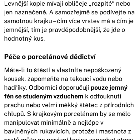
Levnější kopie mívají obličeje „rozpité“ nebo
jen naznačené. A samozřejmě se podívejte na
samotnou krajku – čím více vrstev má a čím je
jemnější, tím je pravděpodobnější, že jde o
hodnotný kus.
Péče o porcelánové dědictví
Máte-li to štěstí a vlastníte nepoškozený
kousek, zapomeňte na tekoucí vodu nebo
hadříky. Odborníci doporučují
pouze jemný
fén se studeným vzduchem
k odfouknutí
prachu nebo velmi měkký štětec z přírodních
chlupů. S krajkovým porcelánem by se mělo
manipulovat minimálně a nejlépe v
bavlněných rukavicích, protože i mastnota z
prstů může na porézní krajce zanechat stopy,