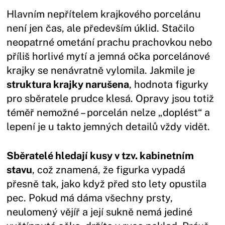
Hlavním nepřítelem krajkového porcelánu
není jen čas, ale především úklid. Stačilo
neopatrné ometání prachu prachovkou nebo
příliš horlivé mytí a jemná očka porcelánové
krajky se nenávratně vylomila. Jakmile je
struktura krajky narušena
, hodnota figurky
pro sběratele prudce klesá. Opravy jsou totiž
téměř nemožné – porcelán nelze „doplést“ a
lepení je u takto jemných detailů vždy vidět.
Sběratelé hledají kusy v tzv. kabinetním
stavu
, což znamená, že figurka vypadá
přesně tak, jako když před sto lety opustila
pec. Pokud má dáma všechny prsty,
neulomený vějíř a její sukně nemá jediné