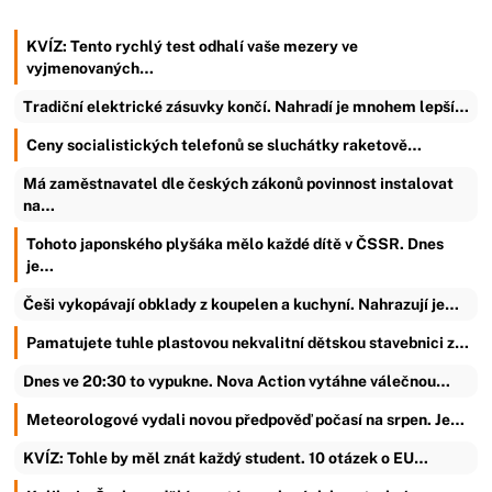
KVÍZ: Tento rychlý test odhalí vaše mezery ve
vyjmenovaných…
Tradiční elektrické zásuvky končí. Nahradí je mnohem lepší…
Ceny socialistických telefonů se sluchátky raketově…
Má zaměstnavatel dle českých zákonů povinnost instalovat
na…
Tohoto japonského plyšáka mělo každé dítě v ČSSR. Dnes
je…
Češi vykopávají obklady z koupelen a kuchyní. Nahrazují je…
Pamatujete tuhle plastovou nekvalitní dětskou stavebnici z…
Dnes ve 20:30 to vypukne. Nova Action vytáhne válečnou…
Meteorologové vydali novou předpověď počasí na srpen. Je…
KVÍZ: Tohle by měl znát každý student. 10 otázek o EU…