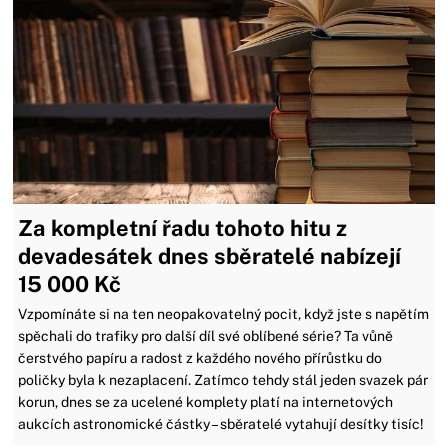
Za kompletní řadu tohoto hitu z
devadesátek dnes sběratelé nabízejí
15 000 Kč
Vzpomínáte si na ten neopakovatelný pocit, když jste s napětím
spěchali do trafiky pro další díl své oblíbené série? Ta vůně
čerstvého papíru a radost z každého nového přírůstku do
poličky byla k nezaplacení. Zatímco tehdy stál jeden svazek pár
korun, dnes se za ucelené komplety platí na internetových
aukcích astronomické částky – sběratelé vytahují desítky tisíc!