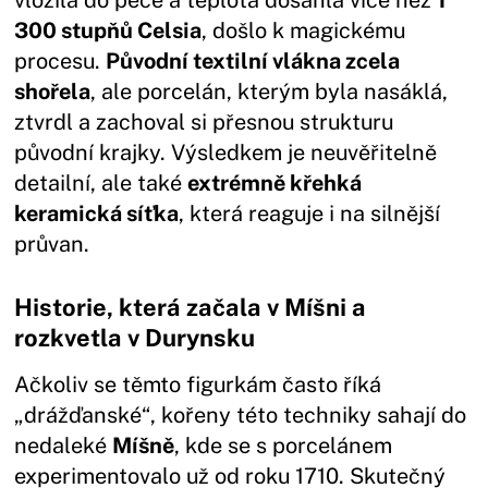
vložila do pece a teplota dosáhla více než
1
300 stupňů Celsia
, došlo k magickému
procesu.
Původní textilní vlákna zcela
shořela
, ale porcelán, kterým byla nasáklá,
ztvrdl a zachoval si přesnou strukturu
původní krajky. Výsledkem je neuvěřitelně
detailní, ale také
extrémně křehká
keramická síťka
, která reaguje i na silnější
průvan.
Historie, která začala v Míšni a
rozkvetla v Durynsku
Ačkoliv se těmto figurkám často říká
„drážďanské“, kořeny této techniky sahají do
nedaleké
Míšně
, kde se s porcelánem
experimentovalo už od roku 1710. Skutečný