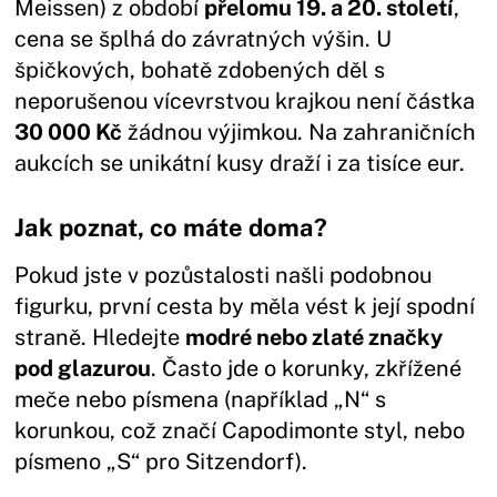
Meissen) z období
přelomu 19. a 20. století
,
cena se šplhá do závratných výšin. U
špičkových, bohatě zdobených děl s
neporušenou vícevrstvou krajkou není částka
30 000 Kč
žádnou výjimkou. Na zahraničních
aukcích se unikátní kusy draží i za tisíce eur.
Jak poznat, co máte doma?
Pokud jste v pozůstalosti našli podobnou
figurku, první cesta by měla vést k její spodní
straně. Hledejte
modré nebo zlaté značky
pod glazurou
. Často jde o korunky, zkřížené
meče nebo písmena (například „N“ s
korunkou, což značí Capodimonte styl, nebo
písmeno „S“ pro Sitzendorf).