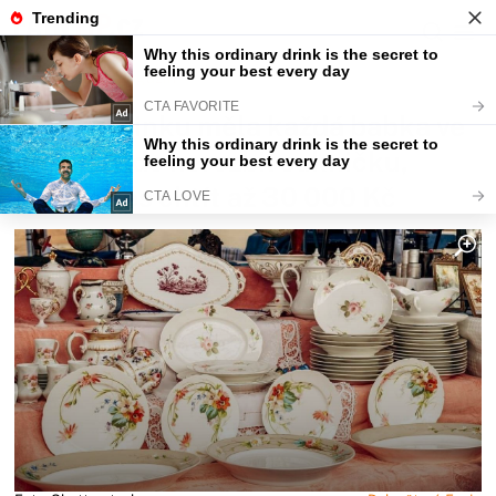
Fajntip.cz
Magazín
Tuhle blbinku měla každá babka ve
vitríně. Kdo nerozbil sukničku,
může dnes chtít až 30 000 Kč