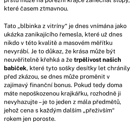
které časem ztmavnou.
Tato „blbinka z vitríny“ je dnes vnímána jako
ukázka zanikajícího řemesla, které už dnes
nikdo v této kvalitě a masovém měřítku
nevyrábí. Je to důkaz, že krása může být
neuvěřitelně křehká a že
trpělivost našich
babiček
, které tyto sošky desítky let chránily
před zkázou, se dnes může proměnit v
zajímavý finanční bonus. Pokud tedy doma
máte nepoškozenou krajkářku, rozhodně ji
nevyhazujte – je to jeden z mála předmětů,
jehož cena s každým dalším „přeživším“
rokem jen poroste.