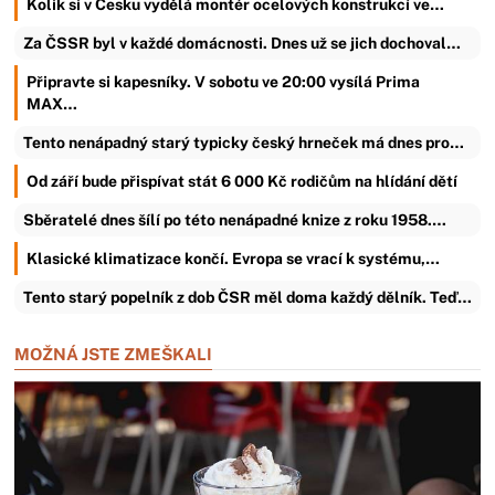
Kolik si v Česku vydělá montér ocelových konstrukcí ve…
Za ČSSR byl v každé domácnosti. Dnes už se jich dochoval…
Připravte si kapesníky. V sobotu ve 20:00 vysílá Prima
MAX…
Tento nenápadný starý typicky český hrneček má dnes pro…
Od září bude přispívat stát 6 000 Kč rodičům na hlídání dětí
Sběratelé dnes šílí po této nenápadné knize z roku 1958.…
Klasické klimatizace končí. Evropa se vrací k systému,…
Tento starý popelník z dob ČSR měl doma každý dělník. Teď…
MOŽNÁ JSTE ZMEŠKALI