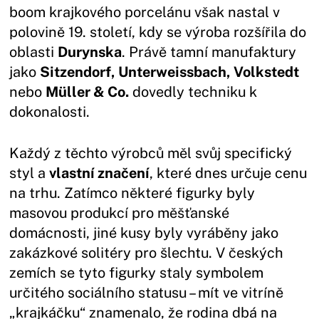
boom krajkového porcelánu však nastal v
polovině 19. století, kdy se výroba rozšířila do
oblasti
Durynska
. Právě tamní manufaktury
jako
Sitzendorf, Unterweissbach, Volkstedt
nebo
Müller & Co.
dovedly techniku k
dokonalosti.
Každý z těchto výrobců měl svůj specifický
styl a
vlastní značení
, které dnes určuje cenu
na trhu. Zatímco některé figurky byly
masovou produkcí pro měšťanské
domácnosti, jiné kusy byly vyráběny jako
zakázkové solitéry pro šlechtu. V českých
zemích se tyto figurky staly symbolem
určitého sociálního statusu – mít ve vitríně
„krajkáčku“ znamenalo, že rodina dbá na