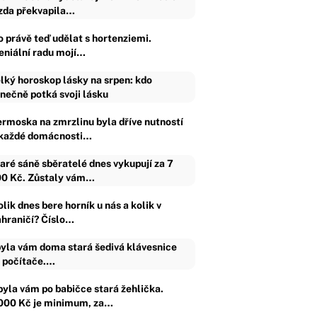
da překvapila…
o právě teď udělat s hortenziemi.
eniální radu mojí…
lký horoskop lásky na srpen: kdo
nečně potká svoji lásku
ermoska na zmrzlinu byla dříve nutností
 každé domácnosti…
aré sáně sběratelé dnes vykupují za 7
0 Kč. Zůstaly vám…
lik dnes bere horník u nás a kolik v
ahraničí? Číslo…
yla vám doma stará šedivá klávesnice
 počítače.…
byla vám po babičce stará žehlička.
000 Kč je minimum, za…