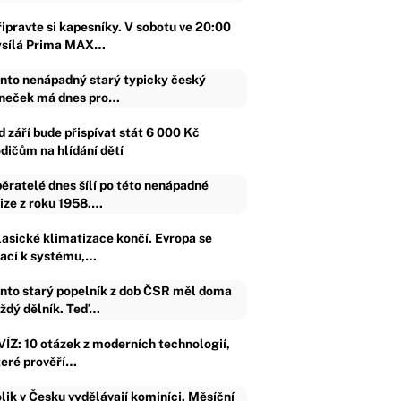
řipravte si kapesníky. V sobotu ve 20:00
ysílá Prima MAX…
nto nenápadný starý typicky český
neček má dnes pro…
d září bude přispívat stát 6 000 Kč
odičům na hlídání dětí
ěratelé dnes šílí po této nenápadné
ize z roku 1958.…
lasické klimatizace končí. Evropa se
rací k systému,…
nto starý popelník z dob ČSR měl doma
ždý dělník. Teď…
VÍZ: 10 otázek z moderních technologií,
teré prověří…
lik v Česku vydělávají kominíci. Měsíční