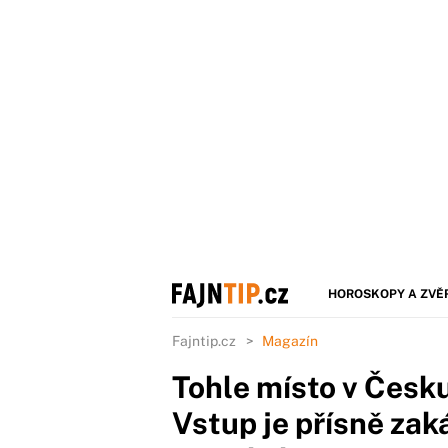
HOROSKOPY A ZVĚ
Fajntip.cz
Magazín
Tohle místo v Česku
Vstup je přísně zak