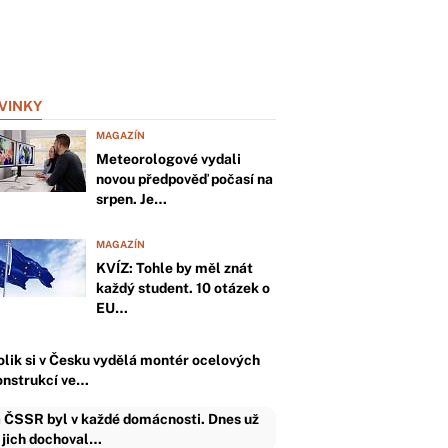
VINKY
MAGAZÍN
Meteorologové vydali
novou předpověď počasí na
srpen. Je…
MAGAZÍN
KVÍZ: Tohle by měl znát
každý student. 10 otázek o
EU…
olik si v Česku vydělá montér ocelových
onstrukcí ve…
 ČSSR byl v každé domácnosti. Dnes už
 jich dochoval…