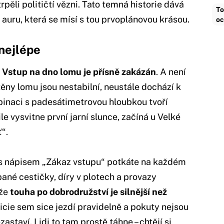
pěli političtí vězni. Tato temná historie dává
To
 auru, která se mísí s tou prvoplánovou krásou.
oc
nejlépe
.
Vstup na dno lomu je přísně zakázán
. A není
těny lomu jsou nestabilní, neustále dochází k
binaci s padesátimetrovou hloubkou tvoří
e vysvitne první jarní slunce, začíná u Velké
“.
e s nápisem „Zákaz vstupu“ potkáte na každém
pané cestičky, díry v plotech a provazy
 že
touha po dobrodružství je silnější než
icie sem sice jezdí pravidelně a pokuty nejsou
astaví. Lidi to tam prostě táhne – chtějí si