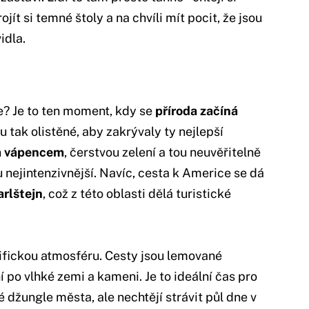
jít si temné štoly a na chvíli mít pocit, že jsou
idla.
e? Je to ten moment, kdy se
příroda začíná
ou tak olistěné, aby zakrývaly ty nejlepší
m vápencem
, čerstvou zelení a tou neuvěřitelně
nejintenzivnější. Navíc, cesta k Americe se dá
arlštejn
, což z této oblasti dělá turistické
fickou atmosféru. Cesty jsou lemované
 po vlhké zemi a kameni. Je to ideální čas pro
vé džungle města, ale nechtějí strávit půl dne v