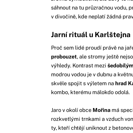
sáhnout na tu průzračnou vodu, pro
v divočině, kde neplatí žádná prav
Jarní rituál u Karlštejna
Proč sem lidé proudí právě na jař
probouzet
, ale stromy ještě nejs
výhledy. Kontrast mezi
šedobílý
modrou vodou je v dubnu a květnu 
skvěle spojit s výletem na
hrad K
kombo, kterému málokdo odolá.
Jaro v okolí obce
Mořina
má speci
rozkvetlými trnkami a vzduch voní
ty, kteří chtějí uniknout z betono