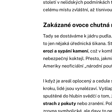
století v nelidských podmínkách tr
celému místu zvláštní, až tísnivou
Zakázané ovoce chutná 
Tady se dostáváme k jádru pudla
to jen nějaká úřednická šikana. S
erozi a sypání kamení
, což v kom
nebezpečný koktejl. Přesto, jakmil
Ameriky neoficiální „národní pouť
I když je areál oplocený a cedul
kroku, lidé jsou vynalézaví. Vyšla
spuštěné do hlubin svědčí o tom,
strach z pokuty
nebo zranění. Pol
zrovna symbolické, ale davy to nez