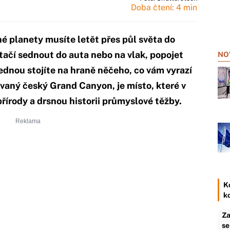
Doba čtení: 4 min
iné planety musíte letět přes půl světa do
tačí sednout do auta nebo na vlak, popojet
NO
ednou stojíte na hraně něčeho, co vám vyrazí
vaný český Grand Canyon, je místo, které v
přírody a drsnou historii průmyslové těžby.
K
k
Za
se