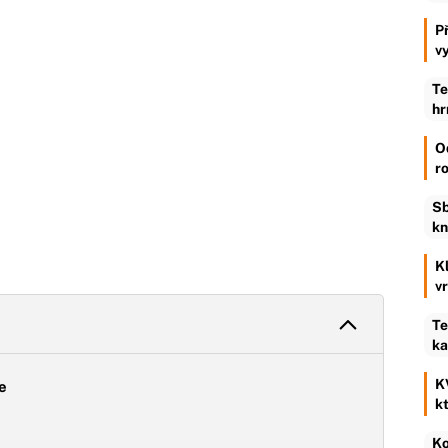
P
v
Te
hr
O
r
Sb
kn
K
v
Te
ka
K
e
k
Ko