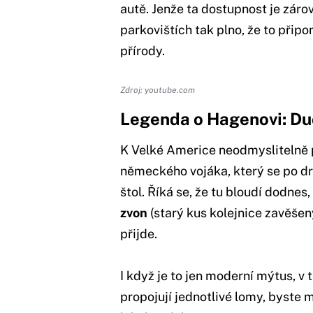
autě. Jenže ta dostupnost je záro
parkovištích tak plno, že to přip
přírody.
Zdroj: youtube.com
Legenda o Hagenovi: Duc
K Velké Americe neodmyslitelně p
německého vojáka, který se po dr
štol. Říká se, že tu bloudí dodne
zvon
(starý kus kolejnice zavěšený
přijde.
I když je to jen moderní mýtus, 
propojují jednotlivé lomy, byste 