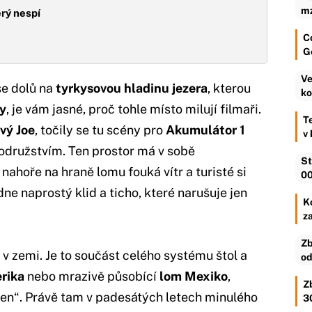
mz
rý nespí
C
G
Ve
se dolů na
tyrkysovou hladinu jezera
, kterou
ko
y
, je vám jasné, proč tohle místo milují filmaři.
T
vý Joe
, točily se tu scény pro
Akumulátor 1
v
odružstvím. Ten prostor má v sobě
St
ahoře na hraně lomu fouká vítr a turisté si
00
ádne naprostý klid a ticho, které narušuje jen
Ko
z
Zb
 v zemi. Je to součást celého systému štol a
od
rika
nebo mrazivě působící
lom Mexiko
,
Z
en“. Právě tam v padesátých letech minulého
3