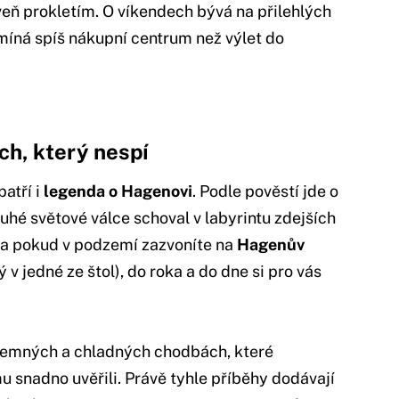
veň prokletím. O víkendech bývá na přilehlých
omíná spíš nákupní centrum než výlet do
h, který nespí
atří i
legenda o Hagenovi
. Podle pověstí jde o
uhé světové válce schoval v labyrintu zdejších
s, a pokud v podzemí zazvoníte na
Hagenův
 v jedné ze štol), do roka a do dne si pro vás
v temných a chladných chodbách, které
mu snadno uvěřili. Právě tyhle příběhy dodávají