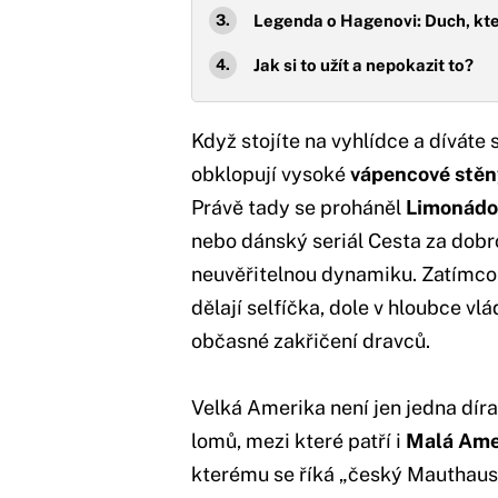
Legenda o Hagenovi: Duch, kte
Jak si to užít a nepokazit to?
Když stojíte na vyhlídce a díváte 
obklopují vysoké
vápencové stěn
Právě tady se proháněl
Limonádo
nebo dánský seriál Cesta za dobr
neuvěřitelnou dynamiku. Zatímco n
dělají selfíčka, dole v hloubce vl
občasné zakřičení dravců.
Velká Amerika není jen jedna díra
lomů, mezi které patří i
Malá Ame
kterému se říká „český Mauthaus