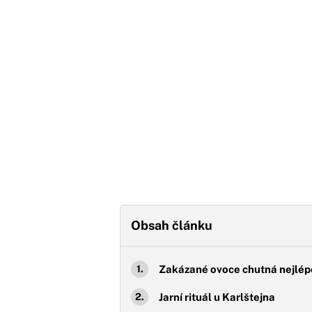
Obsah článku
Zakázané ovoce chutná nejlép
Jarní rituál u Karlštejna