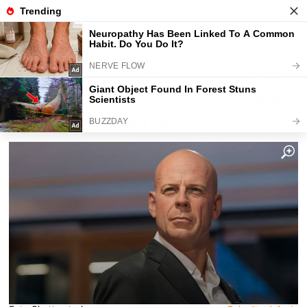
Fajntip.cz
Magazín
Prima dnes nasadí eso, co před 19
lety šokovalo celý svět. Tenhle film
je aktuálnější než dřív