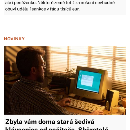
ale i peněženku. Některé země totiž za nošení nevhodné
obuvi udělují sankce v řádu tisíců eur.
Zavřít reklamu
NOVINKY
Zbyla vám doma stará šedivá
klávesnice od počítače. Sběratelé