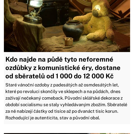
Kdo najde na půdě tyto neforemné
ozdůbky z komunistické éry, dostane
od sběratelů od 1 000 do 12 000 Kč
Staré vánoční ozdoby z padesátých až osmdesátých let,
které po revoluci skončily ve sklepech a na půdách, dnes
zažívají nečekaný comeback. Původní sklářské dekorace z
období socialismu se staly vyhledávaným zbožím. Sběratelé
za ně nabízejí částky od tisíce až po dvanáct tisíc korun.
Rozhodující je autenticita, stav a původní obal.