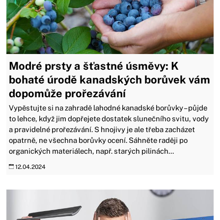
Modré prsty a šťastné úsměvy: K
bohaté úrodě kanadských borůvek vám
dopomůže prořezávání
Vypěstujte si na zahradě lahodné kanadské borůvky – půjde
to lehce, když jim dopřejete dostatek slunečního svitu, vody
a pravidelné prořezávání. S hnojivy je ale třeba zacházet
opatrně, ne všechna borůvky ocení. Sáhněte raději po
organických materiálech, např. starých pilinách...
12.04.2024