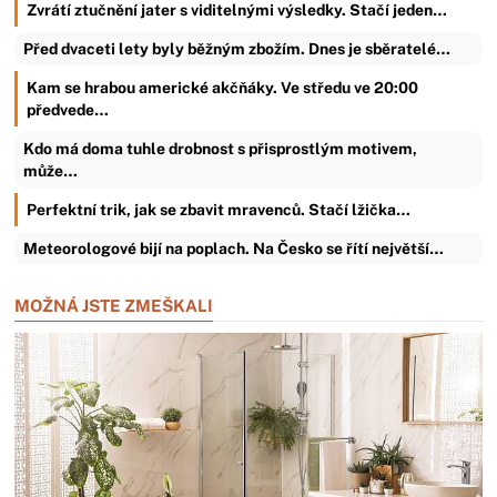
Zvrátí ztučnění jater s viditelnými výsledky. Stačí jeden…
Před dvaceti lety byly běžným zbožím. Dnes je sběratelé…
Kam se hrabou americké akčňáky. Ve středu ve 20:00
předvede…
Kdo má doma tuhle drobnost s přisprostlým motivem,
může…
Perfektní trik, jak se zbavit mravenců. Stačí lžička…
Meteorologové bijí na poplach. Na Česko se řítí největší…
MOŽNÁ JSTE ZMEŠKALI