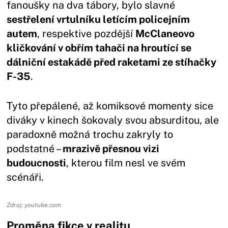
fanoušky na dva tábory, bylo slavné
sestřelení vrtulníku letícím policejním
autem
, respektive pozdější
McClaneovo
kličkování v obřím tahači na hroutící se
dálniční estakádě před raketami ze stíhačky
F-35
.
Tyto přepálené, až komiksové momenty sice
diváky v kinech šokovaly svou absurditou, ale
paradoxně možná trochu zakryly to
podstatné –
mrazivě přesnou vizi
budoucnosti
, kterou film nesl ve svém
scénáři.
Zdroj: youtube.com
Proměna fikce v realitu