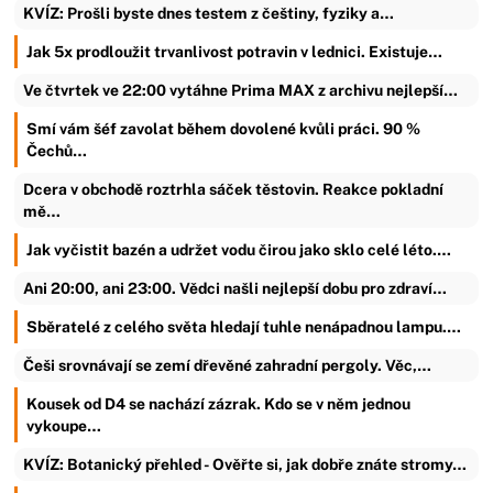
KVÍZ: Prošli byste dnes testem z češtiny, fyziky a…
Jak 5x prodloužit trvanlivost potravin v lednici. Existuje…
Ve čtvrtek ve 22:00 vytáhne Prima MAX z archivu nejlepší…
Smí vám šéf zavolat během dovolené kvůli práci. 90 %
Čechů…
Dcera v obchodě roztrhla sáček těstovin. Reakce pokladní
mě…
Jak vyčistit bazén a udržet vodu čirou jako sklo celé léto.…
Ani 20:00, ani 23:00. Vědci našli nejlepší dobu pro zdraví…
Sběratelé z celého světa hledají tuhle nenápadnou lampu.…
Češi srovnávají se zemí dřevěné zahradní pergoly. Věc,…
Kousek od D4 se nachází zázrak. Kdo se v něm jednou
vykoupe…
KVÍZ: Botanický přehled - Ověřte si, jak dobře znáte stromy…