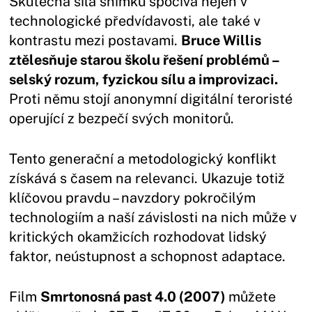
Skutečná síla snímku spočívá nejen v
technologické předvídavosti, ale také v
kontrastu mezi postavami.
Bruce Willis
ztělesňuje starou školu řešení problémů –
selský rozum, fyzickou sílu a improvizaci.
Proti němu stojí anonymní digitální teroristé
operující z bezpečí svých monitorů.
Tento generační a metodologický konflikt
získává s časem na relevanci. Ukazuje totiž
klíčovou pravdu – navzdory pokročilým
technologiím a naší závislosti na nich může v
kritických okamžicích rozhodovat lidský
faktor, neústupnost a schopnost adaptace.
Film
Smrtonosná past 4.0 (2007)
můžete