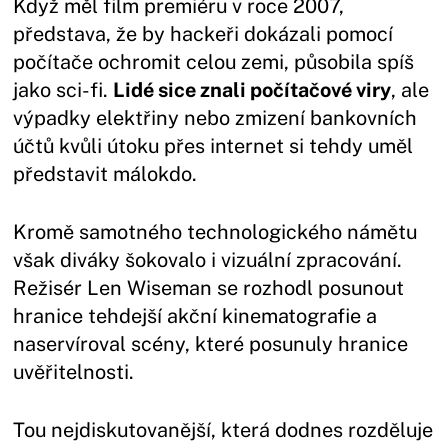
Když měl film premiéru v roce 2007,
představa, že by hackeři dokázali pomocí
počítače ochromit celou zemi, působila spíš
jako sci-fi.
Lidé sice znali počítačové viry
, ale
výpadky elektřiny nebo zmizení bankovních
účtů kvůli útoku přes internet si tehdy uměl
představit málokdo.
Kromě samotného technologického námětu
však diváky šokovalo i vizuální zpracování.
Režisér Len Wiseman se rozhodl posunout
hranice tehdejší akční kinematografie a
naservíroval scény, které posunuly hranice
uvěřitelnosti.
Tou nejdiskutovanější, která dodnes rozděluje