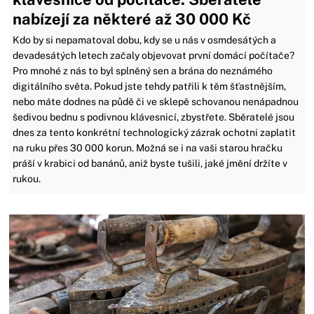
nabízejí za některé až 30 000 Kč
Kdo by si nepamatoval dobu, kdy se u nás v osmdesátých a
devadesátých letech začaly objevovat první domácí počítače?
Pro mnohé z nás to byl splněný sen a brána do neznámého
digitálního světa. Pokud jste tehdy patřili k těm šťastnějším,
nebo máte dodnes na půdě či ve sklepě schovanou nenápadnou
šedivou bednu s podivnou klávesnicí, zbystřete. Sběratelé jsou
dnes za tento konkrétní technologický zázrak ochotni zaplatit
na ruku přes 30 000 korun. Možná se i na vaši starou hračku
práší v krabici od banánů, aniž byste tušili, jaké jmění držíte v
rukou.