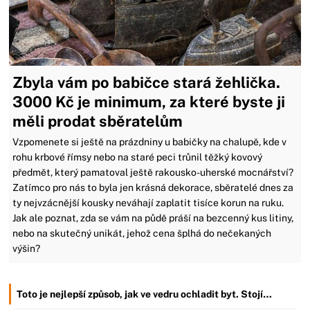
Zbyla vám po babičce stará žehlička.
3000 Kč je minimum, za které byste ji
měli prodat sběratelům
Vzpomenete si ještě na prázdniny u babičky na chalupě, kde v
rohu krbové římsy nebo na staré peci trůnil těžký kovový
předmět, který pamatoval ještě rakousko-uherské mocnářství?
Zatímco pro nás to byla jen krásná dekorace, sběratelé dnes za
ty nejvzácnější kousky neváhají zaplatit tisíce korun na ruku.
Jak ale poznat, zda se vám na půdě práší na bezcenný kus litiny,
nebo na skutečný unikát, jehož cena šplhá do nečekaných
výšin?
Toto je nejlepší způsob, jak ve vedru ochladit byt. Stojí…