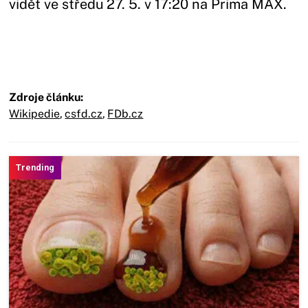
vidět ve středu 27. 5. v 17:20 na Prima MAX.
Zdroje článku:
Wikipedie
,
csfd.cz
,
FDb.cz