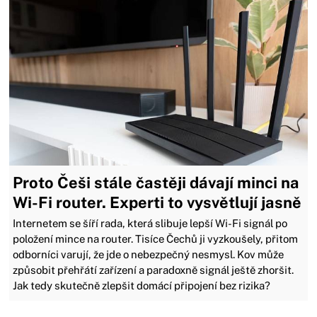
Proto Češi stále častěji dávají minci na
Wi-Fi router. Experti to vysvětlují jasně
Internetem se šíří rada, která slibuje lepší Wi-Fi signál po
položení mince na router. Tisíce Čechů ji vyzkoušely, přitom
odborníci varují, že jde o nebezpečný nesmysl. Kov může
způsobit přehřátí zařízení a paradoxně signál ještě zhoršit.
Jak tedy skutečně zlepšit domácí připojení bez rizika?