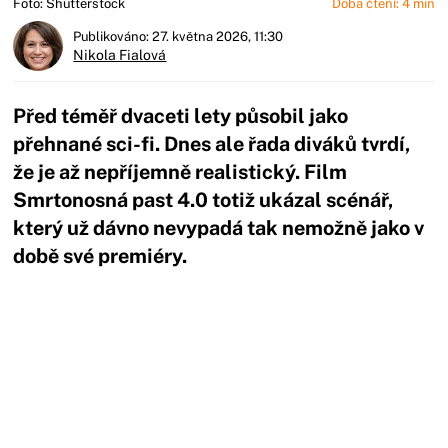
Foto: Shutterstock
Doba čtení: 4 min
Publikováno: 27. května 2026, 11:30
Nikola Fialová
Před téměř dvaceti lety působil jako
přehnané sci-fi. Dnes ale řada diváků tvrdí,
že je až nepříjemně realistický. Film
Smrtonosná past 4.0 totiž ukázal scénář,
který už dávno nevypadá tak nemožně jako v
době své premiéry.
Začátek reklamy
Konec reklamy